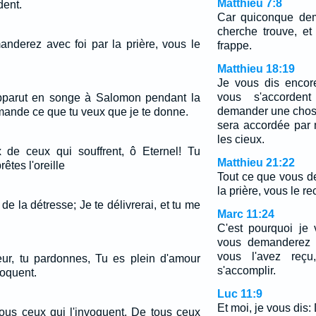
Matthieu 7:8
dent.
Car quiconque dem
cherche trouve, et
nderez avec foi par la prière, vous le
frappe.
Matthieu 18:19
Je vous dis encor
vous s'accorden
apparut en songe à Salomon pendant la
demander une chose
Demande ce que tu veux que je te donne.
sera accordée par
les cieux.
 de ceux qui souffrent, ô Eternel! Tu
Matthieu 21:22
rêtes l'oreille
Tout ce que vous d
la prière, vous le re
de la détresse; Je te délivrerai, et tu me
Marc 11:24
C'est pourquoi je
vous demanderez e
vous l'avez reçu
ur, tu pardonnes, Tu es plein d'amour
s'accomplir.
voquent.
Luc 11:9
Et moi, je vous dis
tous ceux qui l'invoquent, De tous ceux