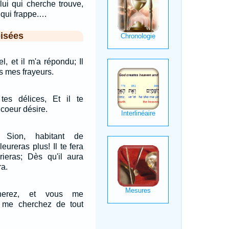
lui qui cherche trouve,
i qui frappe.…
isées
el, et il m'a répondu; Il
s mes frayeurs.
 tes délices, Et il te
coeur désire.
 Sion, habitant de
eureras plus! Il te fera
rieras; Dès qu'il aura
ra.
herez, et vous me
s me cherchez de tout