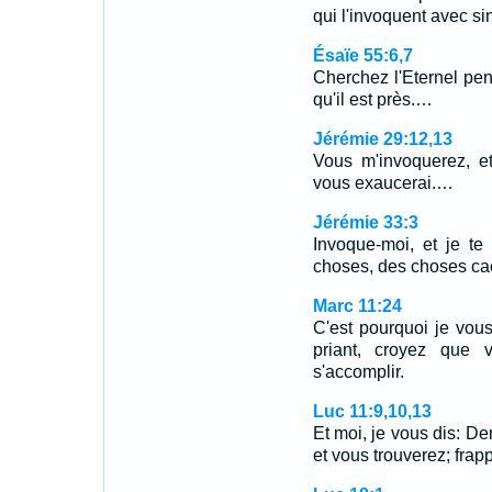
qui l'invoquent avec si
Ésaïe 55:6,7
Cherchez l'Eternel pend
qu'il est près.…
Jérémie 29:12,13
Vous m'invoquerez, et
vous exaucerai.…
Jérémie 33:3
Invoque-moi, et je te
choses, des choses ca
Marc 11:24
C'est pourquoi je vou
priant, croyez que 
s'accomplir.
Luc 11:9,10,13
Et moi, je vous dis: D
et vous trouverez; frap