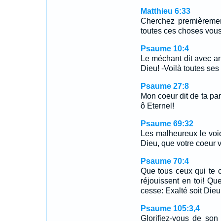
Matthieu 6:33
Cherchez premièrement
toutes ces choses vou
Psaume 10:4
Le méchant dit avec arr
Dieu! -Voilà toutes se
Psaume 27:8
Mon coeur dit de ta par
ô Eternel!
Psaume 69:32
Les malheureux le voie
Dieu, que votre coeur v
Psaume 70:4
Que tous ceux qui te c
réjouissent en toi! Qu
cesse: Exalté soit Dieu
Psaume 105:3,4
Glorifiez-vous de so