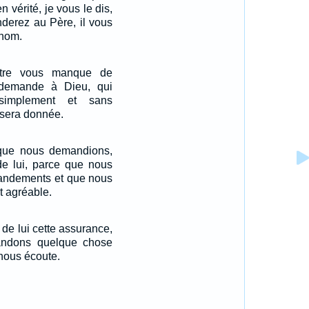
en vérité, je vous le dis,
derez au Père, il vous
 nom.
ntre vous manque de
 demande à Dieu, qui
implement et sans
i sera donnée.
que nous demandions,
de lui, parce que nous
ndements et que nous
st agréable.
de lui cette assurance,
ndons quelque chose
 nous écoute.