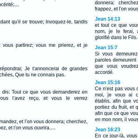
donnera; cherchez
ncérité;…
frappez, et l'on vous
Jean 14:13
ant qu'il se trouve; Invoquez-le, tandis
et tout ce que vo
nom, je le ferai,
glorifié dans le Fils.
 vous partirez; vous me prierez, et je
Jean 15:7
Si vous demeurez
paroles demeurent
que vous voudrez
 répondrai; Je t'annoncerai de grandes
accordé.
chées, Que tu ne connais pas.
Jean 15:16
Ce n'est pas vous 
s dis: Tout ce que vous demanderez en
moi, je vous ai c
vous l'avez reçu, et vous le verrez
établis, afin que v
portiez du fruit, et
afin que ce que v
en mon nom, il vous
emandez, et l'on vous donnera; cherchez,
pez, et l'on vous ouvrira.…
Jean 16:23
En ce jour-là, vous