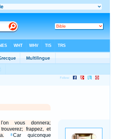
l'on vous donnera;
trouverez; frappez, et
a.
Car quiconque
8