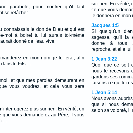
sur rien. En vérité, 
ne parabole, pour montrer qu'il faut
ce que vous deman
nt se relâcher.
le donnera en mon
Jacques 1:5
tu connaissais le don de Dieu et qui est
Si quelqu'un d'e
ne-moi à boire! tu lui aurais toi-même
sagesse, qu'il la
'aurait donné de l'eau vive.
donne à tous s
reproche, et elle lu
emanderez en mon nom, je le ferai, afin
1 Jean 3:22
é dans le Fils.…
Quoi que ce soit 
nous le recevons 
gardons ses comma
moi, et que mes paroles demeurent en
faisons ce qui lui e
ue vous voudrez, et cela vous sera
1 Jean 5:14
Nous avons auprès 
que si nous dema
'interrogerez plus sur rien. En vérité, en
selon sa volonté, il
 ce que vous demanderez au Père, il vous
m.…