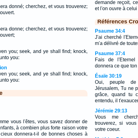
demande reçoit, ce
era donné; cherchez, et vous trouverez;
et l'on ouvre à celu
 ouvert.
Références Cro
era donne; cherchez, et vous trouverez;
Psaume 34:4
 ouvert;
J'ai cherché l'Etern
m'a délivré de toute
ven you; seek, and ye shall find; knock,
Psaume 37:4
unto you:
Fais de l'Eternel
donnera ce que ton 
ion
ven you; seek, and ye shall find; knock,
Ésaïe 30:19
unto you:
Oui, peuple de
Jérusalem, Tu ne pl
e
grâce, quand tu c
entendu, il t'exauce
Jérémie 29:13
Vous me cherc
mme vous l'êtes, vous savez donner de
trouverez, si vou
fants, à combien plus forte raison votre
votre coeur.
 cieux donnera-t-il de bonnes choses à