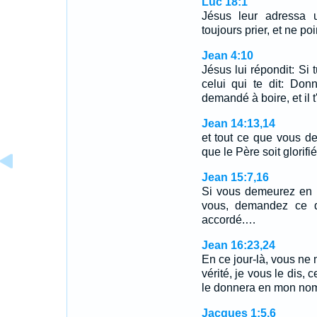
Luc 18:1
Jésus leur adressa u
toujours prier, et ne poi
Jean 4:10
Jésus lui répondit: Si 
celui qui te dit: Don
demandé à boire, et il t
Jean 14:13,14
et tout ce que vous d
que le Père soit glorifi
Jean 15:7,16
Si vous demeurez en 
vous, demandez ce q
accordé.…
Jean 16:23,24
En ce jour-là, vous ne m
vérité, je vous le dis,
le donnera en mon no
Jacques 1:5,6