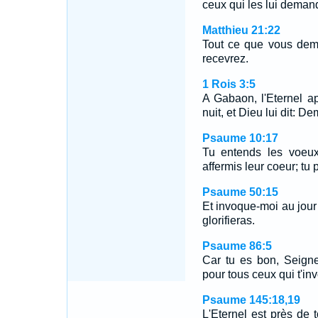
ceux qui les lui deman
Matthieu 21:22
Tout ce que vous dema
recevrez.
1 Rois 3:5
A Gabaon, l'Eternel 
nuit, et Dieu lui dit: 
Psaume 10:17
Tu entends les voeux
affermis leur coeur; tu p
Psaume 50:15
Et invoque-moi au jour 
glorifieras.
Psaume 86:5
Car tu es bon, Seigne
pour tous ceux qui t'in
Psaume 145:18,19
L'Eternel est près de 