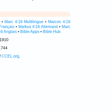
•
Marc 4:16 Multilingue
•
Marcos 4:16
Français
•
Markus 4:16 Allemand
•
Marc
16 Anglais
•
Bible Apps
•
Bible Hub
 1910
1744
f
CCEL.org
.