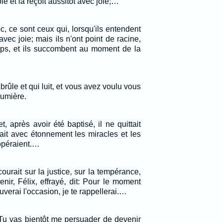
le et la reçoit aussitôt avec joie;…
c, ce sont ceux qui, lorsqu'ils entendent
avec joie; mais ils n'ont point de racine,
emps, et ils succombent au moment de la
brûle et qui luit, et vous avez voulu vous
lumière.
, après avoir été baptisé, il ne quittait
yait avec étonnement les miracles et les
opéraient.…
urait sur la justice, sur la tempérance,
nir, Félix, effrayé, dit: Pour le moment
rouverai l'occasion, je te rappellerai.…
 Tu vas bientôt me persuader de devenir