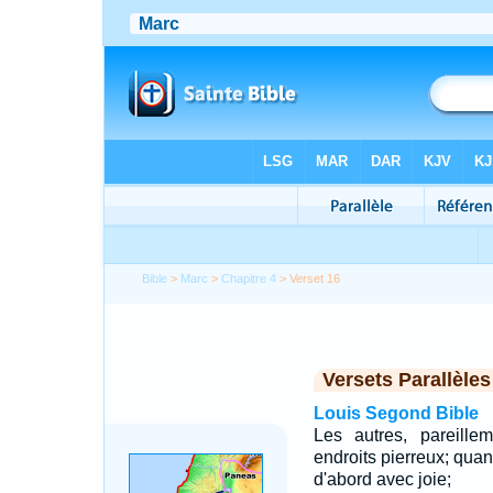
Bible
>
Marc
>
Chapitre 4
> Verset 16
Versets Parallèles
Louis Segond Bible
Les autres, pareille
endroits pierreux; quand
d'abord avec joie;