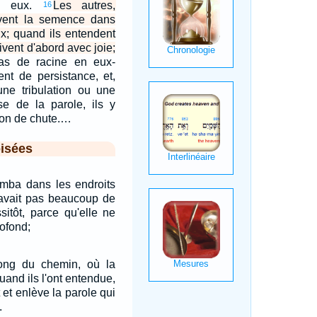
n eux.
Les autres,
16
oivent la semence dans
ux; quand ils entendent
oivent d'abord avec joie;
pas de racine en eux-
nt de persistance, et,
une tribulation ou une
se de la parole, ils y
ion de chute.…
isées
omba dans les endroits
n'avait pas beaucoup de
ssitôt, parce qu'elle ne
rofond;
ong du chemin, où la
uand ils l'ont entendue,
 et enlève la parole qui
.