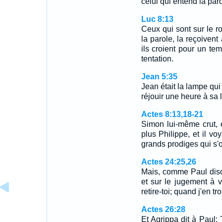
celui qui entend la paro
Luc 8:13
Ceux qui sont sur le ro
la parole, la reçoivent 
ils croient pour un t
tentation.
Jean 5:35
Jean était la lampe qui 
réjouir une heure à sa 
Actes 8:13,18-21
Simon lui-même crut, et
plus Philippe, et il vo
grands prodiges qui s'
Actes 24:25,26
Mais, comme Paul disco
et sur le jugement à ve
retire-toi; quand j'en t
Actes 26:28
Et Agrippa dit à Paul: