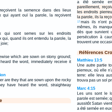
a été semée e
pareillement, reç
eçoivent la semence dans des lieux
les endroits pierre
x qui ayant ouï la parole, la reçoivent
la parole, ils la reç
mais ils n'ont 
17
mêmes, ils manque
dès que survient 
ux qui sont semes sur les endroits
persécution à cau
x qui, quand ils ont entendu la parole, la
trouvent une occas
joie;
Références Cro
kewise which are sown on stony ground;
Matthieu 13:5
eard the word, immediately receive it
Une autre partie t
pierreux, où elle 
ion
terre: elle leva au
er are they that are sown upon the rocky
trouva pas un sol p
ey have heard the word, straightway
Marc 4:15
Les uns sont le l
parole est semée; q
e
aussitôt Satan vient
a été semée en eux