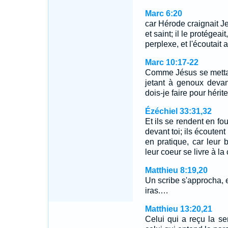
Marc 6:20
car Hérode craignait J
et saint; il le protégeai
perplexe, et l'écoutait a
Marc 10:17-22
Comme Jésus se mettai
jetant à genoux devant
dois-je faire pour hérit
Ézéchiel 33:31,32
Et ils se rendent en fo
devant toi; ils écoutent
en pratique, car leur 
leur coeur se livre à la
Matthieu 8:19,20
Un scribe s'approcha, et 
iras.…
Matthieu 13:20,21
Celui qui a reçu la se