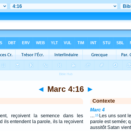
◄
Marc 4:16
►
Contexte
Marc 4
ment, reçoivent la semence dans les
…
Les uns sont l
15
 ils entendent la parole, ils la reçoivent
parole est semée; q
aussitôt Satan vient