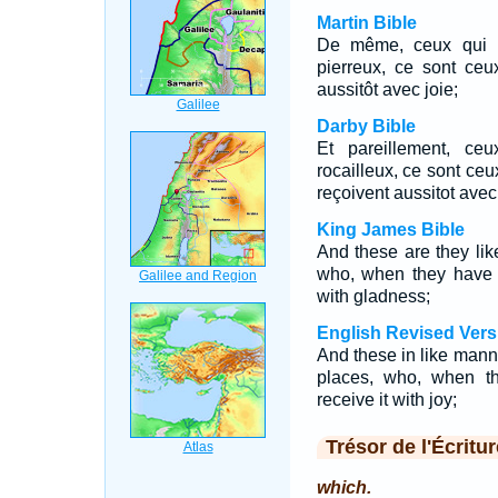
Martin Bible
De même, ceux qui r
pierreux, ce sont ceu
aussitôt avec joie;
Darby Bible
Et pareillement, ce
rocailleux, ce sont ceu
reçoivent aussitot avec 
King James Bible
And these are they li
who, when they have h
with gladness;
English Revised Vers
And these in like mann
places, who, when th
receive it with joy;
Trésor de l'Écritur
which.