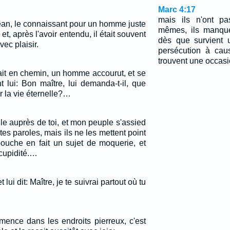
Marc 4:17
mais ils n'ont p
ean, le connaissant pour un homme juste
mêmes, ils manque
t, et, après l'avoir entendu, il était souvent
dès que survient 
vec plaisir.
persécution à cau
trouvent une occasi
t en chemin, un homme accourut, et se
 lui: Bon maître, lui demanda-t-il, que
er la vie éternelle?…
ule auprès de toi, et mon peuple s'assied
 tes paroles, mais ils ne les mettent point
bouche en fait un sujet de moquerie, et
 cupidité.…
lui dit: Maître, je te suivrai partout où tu
mence dans les endroits pierreux, c'est