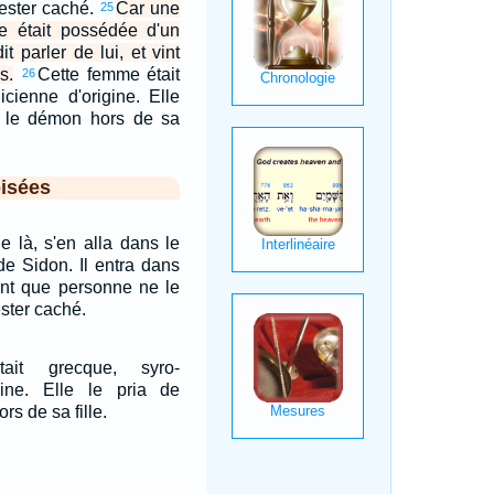
rester caché.
Car une
25
le était possédée d'un
it parler de lui, et vint
s.
Cette femme était
26
icienne d'origine. Elle
r le démon hors de sa
isées
de là, s'en alla dans le
 de Sidon. Il entra dans
ant que personne ne le
ester caché.
ait grecque, syro-
gine. Elle le pria de
s de sa fille.