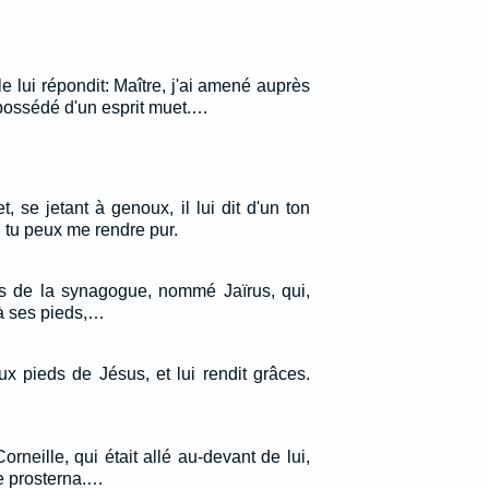
 lui répondit: Maître, j'ai amené auprès
t possédé d'un esprit muet.…
t, se jetant à genoux, il lui dit d'un ton
, tu peux me rendre pur.
fs de la synagogue, nommé Jaïrus, qui,
 à ses pieds,…
ux pieds de Jésus, et lui rendit grâces.
orneille, qui était allé au-devant de lui,
e prosterna.…