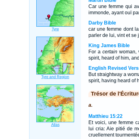
Martin Bible
Car une femme qui avai
immonde, ayant ouï parle
Darby Bible
car une femme dont la 
parler de lui, vint et se
King James Bible
For a
certain
woman, w
spirit, heard of him, and
English Revised Vers
But straightway a woma
spirit, having heard of 
Trésor de l'Écritur
a.
Matthieu 15:22
Et voici, une femme c
lui cria: Aie pitié de 
cruellement tourmenté