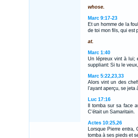
whose.
Marc 9:17-23
Et un homme de la foule
de toi mon fils, qui es
at.
Marc 1:40
Un lépreux vint à lui; e
suppliant: Si tu le veux
Marc 5:22,23,33
Alors vint un des che
l'ayant aperçu, se jeta
Luc 17:16
Il tomba sur sa face a
C'était un Samaritain.
Actes 10:25,26
Lorsque Pierre entra, C
tomba à ses pieds et s