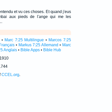
entendu et vu ces choses. Et quand j'eus
mbai aux pieds de l'ange qui me les
.…
•
Marc 7:25 Multilingue
•
Marcos 7:25
Français
•
Markus 7:25 Allemand
•
Marc
25 Anglais
•
Bible Apps
•
Bible Hub
 1910
1744
f
CCEL.org
.