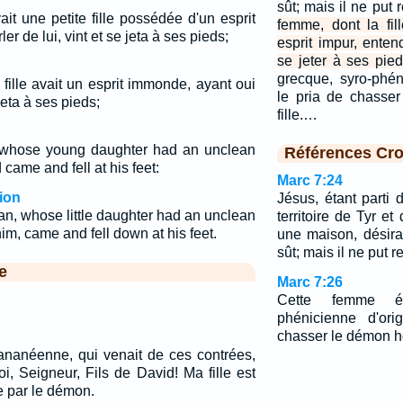
sût; mais il ne put 
t une petite fille possédée d'un esprit
femme, dont la fil
r de lui, vint et se jeta à ses pieds;
esprit impur, entend
se jeter à ses pied
grecque, syro-phén
fille avait un esprit immonde, ayant oui
le pria de chasse
 jeta à ses pieds;
fille.…
hose young daughter had an unclean
Références Cro
 came and fell at his feet:
Marc 7:24
ion
Jésus, étant parti 
n, whose little daughter had an unclean
territoire de Tyr et
him, came and fell down at his feet.
une maison, désir
sût; mais il ne put r
e
Marc 7:26
Cette femme ét
phénicienne d'ori
chasser le démon hor
ananéenne, qui venait de ces contrées,
moi, Seigneur, Fils de David! Ma fille est
e par le démon.