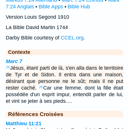
Markus 7:24 Allemand
•
Marc 7:24 Chinois
•
Mark
7:24 Anglais
•
Bible Apps
•
Bible Hub
Version Louis Segond 1910
La Bible David Martin 1744
Darby Bible courtesy of
CCEL.org
.
Contexte
Marc 7
Jésus, étant parti de là, s'en alla dans le territoire
24
de Tyr et de Sidon. Il entra dans une maison,
désirant que personne ne le sût; mais il ne put
rester caché.
Car une femme, dont la fille était
25
possédée d'un esprit impur, entendit parler de lui,
et vint se jeter à ses pieds.…
Références Croisées
Matthieu 11:21