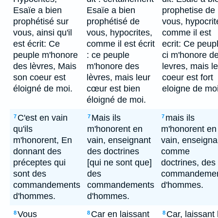
Esaïe a bien
Esaïe a bien
prophetise de
prophétisé sur
prophétisé de
vous, hypocrit
vous, ainsi qu'il
vous, hypocrites,
comme il est
est écrit: Ce
comme il est écrit
ecrit: Ce peup
peuple m'honore
: ce peuple
ci m'honore d
des lèvres, Mais
m'honore des
levres, mais l
son coeur est
lèvres, mais leur
coeur est fort
éloigné de moi.
cœur est bien
eloigne de moi
éloigné de moi.
C'est en vain
Mais ils
mais ils
7
7
7
qu'ils
m'honorent en
m'honorent en
m'honorent, En
vain, enseignant
vain, enseigna
donnant des
des doctrines
comme
préceptes qui
[qui ne sont que]
doctrines, des
sont des
des
commandemen
commandements
commandements
d'hommes.
d'hommes.
d'hommes.
Vous
Car en laissant
Car, laissant 
8
8
8