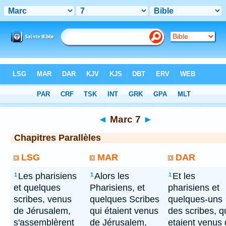
Bible
> Marc 7
◄
Marc 7
►
Chapitres Parallèles
LSG
MAR
DAR
Les pharisiens
Alors les
Et les
1
1
1
et quelques
Pharisiens, et
pharisiens et
scribes, venus
quelques Scribes
quelques-uns
de Jérusalem,
qui étaient venus
des scribes, q
s'assemblèrent
de Jérusalem,
etaient venus