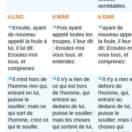
semblables.
LSG
MAR
DAR
Ensuite, ayant
Puis ayant
ayant de
14
14
14
de nouveau
appelé toutes les
nouveau appe
appelé la foule à
troupes, il leur dit
la foule, il leur
lui, il lui dit:
: écoutez-moi
dit: Ecoutez-m
Ecoutez-moi
vous tous, et
vous tous, et
tous, et
entendez.
comprenez:
comprenez.
Il n'est hors de
Il n'y a rien de
Il n'y a rien 
15
15
15
l'homme rien qui,
ce qui est hors
dehors de
entrant en lui,
de l'homme, qui
l'homme, qui,
puisse le
entrant au
entrant au
souiller; mais ce
dedans de lui,
dedans de lui,
qui sort de
puisse le souiller;
puisse le
l'homme, c'est ce
mais les choses
souiller; mais 
qui le souille.
qui sortent de lui,
choses qui