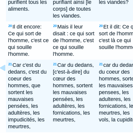
purifient tous les
purifiant ainsi [le
les viandes?
aliments.
corps] de toutes
les viandes.
Il dit encore:
Mais il leur
Et il dit: Ce 
20
20
20
Ce qui sort de
disait : ce qui sort
sort de l'hom
l'homme, c'est ce
de l'homme, c'est
c'est là ce qui
qui souille
ce qui souille
souille l'homm
l'homme.
l'homme.
Car c'est du
Car du dedans,
car du deda
21
21
21
dedans, c'est du
[c'est-à-dire] du
du coeur des
coeur des
cœur des
hommes, sort
hommes, que
hommes, sortent
les mauvaises
sortent les
les mauvaises
pensees, les
mauvaises
pensées, les
adulteres, les
pensées, les
adultères, les
fornications, l
adultères, les
fornications, les
meurtres, les
impudicités, les
meurtres,
vols, la cupidit
meurtres,