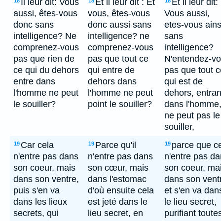
Il leur dit: Vous
Et il leur dit : Et
Et il leur dit:
18
18
18
aussi, êtes-vous
vous, êtes-vous
Vous aussi,
donc sans
donc aussi sans
etes-vous ains
intelligence? Ne
intelligence? ne
sans
comprenez-vous
comprenez-vous
intelligence?
pas que rien de
pas que tout ce
N'entendez-v
ce qui du dehors
qui entre de
pas que tout c
entre dans
dehors dans
qui est de
l'homme ne peut
l'homme ne peut
dehors, entran
le souiller?
point le souiller?
dans l'homme
ne peut pas le
souiller,
Car cela
Parce qu'il
parce que c
19
19
19
n'entre pas dans
n'entre pas dans
n'entre pas d
son coeur, mais
son cœur, mais
son coeur, ma
dans son ventre,
dans l'estomac
dans son vent
puis s'en va
d'où ensuite cela
et s'en va dan
dans les lieux
est jeté dans le
le lieu secret,
secrets, qui
lieu secret, en
purifiant toute