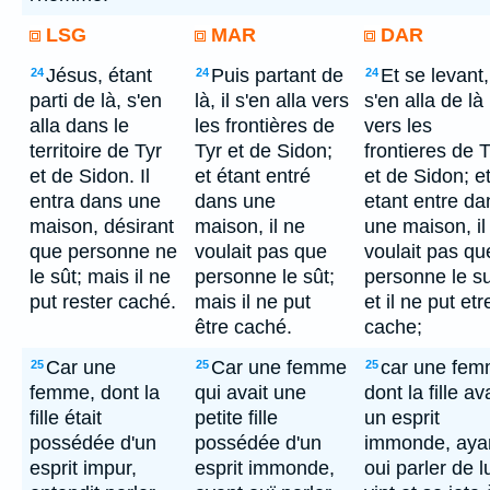
LSG
MAR
DAR
Jésus, étant
Puis partant de
Et se levant, 
24
24
24
parti de là, s'en
là, il s'en alla vers
s'en alla de là
alla dans le
les frontières de
vers les
territoire de Tyr
Tyr et de Sidon;
frontieres de T
et de Sidon. Il
et étant entré
et de Sidon; e
entra dans une
dans une
etant entre da
maison, désirant
maison, il ne
une maison, il
que personne ne
voulait pas que
voulait pas qu
le sût; mais il ne
personne le sût;
personne le su
put rester caché.
mais il ne put
et il ne put etr
être caché.
cache;
Car une
Car une femme
car une fe
25
25
25
femme, dont la
qui avait une
dont la fille av
fille était
petite fille
un esprit
possédée d'un
possédée d'un
immonde, aya
esprit impur,
esprit immonde,
oui parler de lu