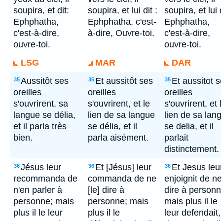
soupira, et dit:
soupira, et lui dit :
soupira, et lui 
Ephphatha,
Ephphatha, c'est-
Ephphatha,
c'est-à-dire,
à-dire, Ouvre-toi.
c'est-à-dire,
ouvre-toi.
ouvre-toi.
LSG
MAR
DAR
Aussitôt ses
Et aussitôt ses
Et aussitot 
35
35
35
oreilles
oreilles
oreilles
s'ouvrirent, sa
s'ouvrirent, et le
s'ouvrirent, et 
langue se délia,
lien de sa langue
lien de sa lan
et il parla très
se délia, et il
se delia, et il
bien.
parla aisément.
parlait
distinctement.
Jésus leur
Et [Jésus] leur
Et Jesus leu
36
36
36
recommanda de
commanda de ne
enjoignit de ne
n'en parler à
[le] dire à
dire à personn
personne; mais
personne; mais
mais plus il le
plus il le leur
plus il le
leur defendait,