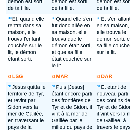
démon est sorti
démon est sorti
demon est sort
de ta fille.
de ta fille.
de ta fille.
Et, quand elle
Quand elle s'en
Et s'en allan
30
30
30
rentra dans sa
fut donc allée en
en sa maison,
maison, elle
sa maison, elle
elle trouva le
trouva l'enfant
trouva que le
demon sorti, e
couchée sur le
démon était sorti,
sa fille couch
lit, le démon
et que sa fille
sur le lit.
étant sorti.
était couchée sur
le lit.
LSG
MAR
DAR
Jésus quitta le
Puis [Jésus]
Et etant de
31
31
31
territoire de Tyr,
étant encore parti
nouveau parti
et revint par
des frontières de
des confins d
Sidon vers la
Tyr et de Sidon, il
Tyr et de Sido
mer de Galilée,
vint à la mer de
il vint vers la 
en traversant le
Galilée par le
de Galilee, à
pays de la
milieu du pays de
travers le pay