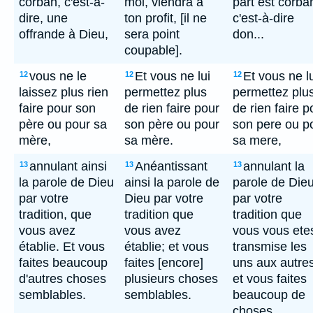
corban, c'est-à-
moi, viendra à
part est corba
dire, une
ton profit, [il ne
c'est-à-dire
offrande à Dieu,
sera point
don...
coupable].
vous ne le
Et vous ne lui
Et vous ne l
12
12
12
laissez plus rien
permettez plus
permettez plu
faire pour son
de rien faire pour
de rien faire p
père ou pour sa
son père ou pour
son pere ou p
mère,
sa mère.
sa mere,
annulant ainsi
Anéantissant
annulant la
13
13
13
la parole de Dieu
ainsi la parole de
parole de Die
par votre
Dieu par votre
par votre
tradition, que
tradition que
tradition que
vous avez
vous avez
vous vous ete
établie. Et vous
établie; et vous
transmise les
faites beaucoup
faites [encore]
uns aux autres
d'autres choses
plusieurs choses
et vous faites
semblables.
semblables.
beaucoup de
choses