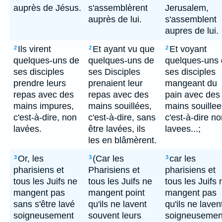
auprès de Jésus.
s'assemblèrent
Jerusalem,
auprès de lui.
s'assemblent
aupres de lui.
Ils virent
Et ayant vu que
Et voyant
2
2
2
quelques-uns de
quelques-uns de
quelques-uns
ses disciples
ses Disciples
ses disciples
prendre leurs
prenaient leur
mangeant du
repas avec des
repas avec des
pain avec des
mains impures,
mains souillées,
mains souillee
c'est-à-dire, non
c'est-à-dire, sans
c'est-à-dire n
lavées.
être lavées, ils
lavees...;
les en blâmèrent.
Or, les
(Car les
car les
3
3
3
pharisiens et
Pharisiens et
pharisiens et
tous les Juifs ne
tous les Juifs ne
tous les Juifs 
mangent pas
mangent point
mangent pas
sans s'être lavé
qu'ils ne lavent
qu'ils ne laven
soigneusement
souvent leurs
soigneusemen