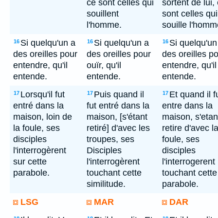
ce sont celles qui
sortent de lui,
souillent
sont celles qui
l'homme.
souille l'homm
Si quelqu'un a
Si quelqu'un a
Si quelqu'un
16
16
16
des oreilles pour
des oreilles pour
des oreilles p
entendre, qu'il
ouïr, qu'il
entendre, qu'il
entende.
entende.
entende.
Lorsqu'il fut
Puis quand il
Et quand il f
17
17
17
entré dans la
fut entré dans la
entre dans la
maison, loin de
maison, [s'étant
maison, s'etan
la foule, ses
retiré] d'avec les
retire d'avec l
disciples
troupes, ses
foule, ses
l'interrogèrent
Disciples
disciples
sur cette
l'interrogèrent
l'interrogerent
parabole.
touchant cette
touchant cette
similitude.
parabole.
LSG
MAR
DAR