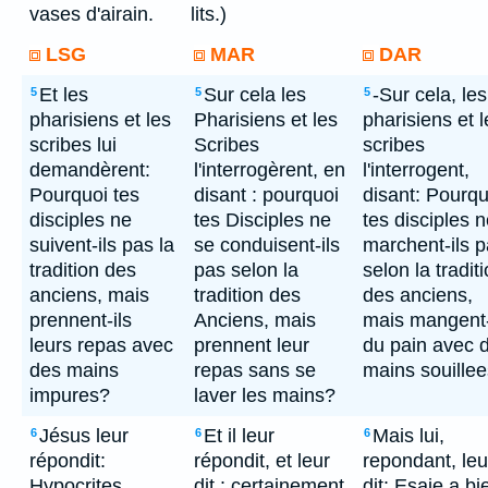
vases d'airain.
lits.)
LSG
MAR
DAR
Et les
Sur cela les
-Sur cela, les
5
5
5
pharisiens et les
Pharisiens et les
pharisiens et l
scribes lui
Scribes
scribes
demandèrent:
l'interrogèrent, en
l'interrogent,
Pourquoi tes
disant : pourquoi
disant: Pourqu
disciples ne
tes Disciples ne
tes disciples 
suivent-ils pas la
se conduisent-ils
marchent-ils 
tradition des
pas selon la
selon la tradit
anciens, mais
tradition des
des anciens,
prennent-ils
Anciens, mais
mais mangent-
leurs repas avec
prennent leur
du pain avec 
des mains
repas sans se
mains souille
impures?
laver les mains?
Jésus leur
Et il leur
Mais lui,
6
6
6
répondit:
répondit, et leur
repondant, leu
Hypocrites,
dit : certainement
dit: Esaie a bi