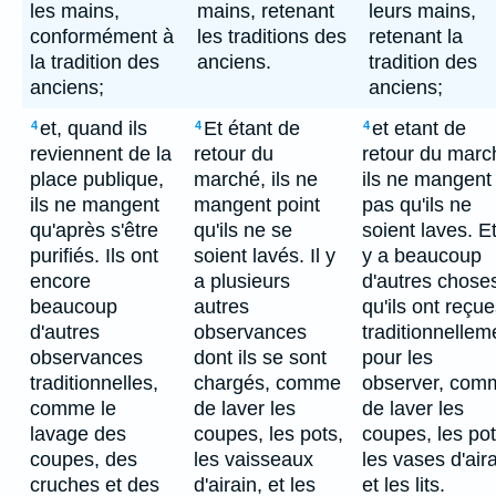
les mains,
mains, retenant
leurs mains,
conformément à
les traditions des
retenant la
la tradition des
anciens.
tradition des
anciens;
anciens;
et, quand ils
Et étant de
et etant de
4
4
4
reviennent de la
retour du
retour du marc
place publique,
marché, ils ne
ils ne mangent
ils ne mangent
mangent point
pas qu'ils ne
qu'après s'être
qu'ils ne se
soient laves. Et 
purifiés. Ils ont
soient lavés. Il y
y a beaucoup
encore
a plusieurs
d'autres chose
beaucoup
autres
qu'ils ont reçu
d'autres
observances
traditionnellem
observances
dont ils se sont
pour les
traditionnelles,
chargés, comme
observer, com
comme le
de laver les
de laver les
lavage des
coupes, les pots,
coupes, les pot
coupes, des
les vaisseaux
les vases d'aira
cruches et des
d'airain, et les
et les lits.