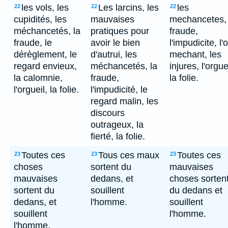
les vols, les
Les larcins, les
les
22
22
22
cupidités, les
mauvaises
mechancetes, 
méchancetés, la
pratiques pour
fraude,
fraude, le
avoir le bien
l'impudicite, l'o
dérèglement, le
d'autrui, les
mechant, les
regard envieux,
méchancetés, la
injures, l'orgue
la calomnie,
fraude,
la folie.
l'orgueil, la folie.
l'impudicité, le
regard malin, les
discours
outrageux, la
fierté, la folie.
Toutes ces
Tous ces maux
Toutes ces
23
23
23
choses
sortent du
mauvaises
mauvaises
dedans, et
choses sorten
sortent du
souillent
du dedans et
dedans, et
l'homme.
souillent
souillent
l'homme.
l'homme.