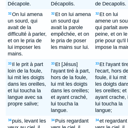
Décapole.
Décapolis.
de Decapolis.
On lui amena
Et on lui amena
Et on lui
32
32
32
un sourd, qui
un sourd qui
amene un sou
avait de la
avait la parole
qui parlait ave
difficulté à parler,
empêchée, et on
peine, et on le
et on le pria de
le pria de poser
prie pour qu'il 
lui imposer les
les mains sur lui.
impose la mai
mains.
Il le prit à part
Et [Jésus]
Et l'ayant tir
33
33
33
loin de la foule,
l'ayant tiré à part,
l'ecart, hors de
lui mit les doigts
hors de la foule,
foule, il lui mit
dans les oreilles,
lui mit les doigts
les doigts dan
et lui toucha la
dans les oreilles;
les oreilles; et
langue avec sa
et ayant craché,
ayant crache, i
propre salive;
lui toucha la
lui toucha la
langue.
langue;
puis, levant les
Puis regardant
et regardant
34
34
34
yeux au ciel, il
vers le ciel, il
vers le ciel, il