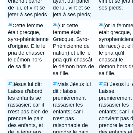
entendit parler
ayant ouï parler
vint et se jeta 
de lui, et vint se
de lui, vint et se
ses pieds;
jeter à ses pieds.
jeta à ses pieds;
Cette femme
(Or cette
(or la femm
26
26
26
était grecque,
femme était
etait grecque,
syro-phénicienne
Grecque, Syro-
syrophenicien
d'origine. Elle le
Phénicienne de
de race;) et el
pria de chasser
nation) et elle le
le pria qu'il
le démon hors
pria qu'il chassât
chassat le
de sa fille.
le démon hors de
demon hors d
sa fille.
sa fille.
Jésus lui dit:
Mais Jésus lui
Et Jesus lui d
27
27
27
Laisse d'abord
dit : laisse
Laisse
les enfants se
premièrement
premierement
rassasier; car il
rassasier les
rassasier les
n'est pas bien de
enfants; car il
enfants; car il
prendre le pain
n'est pas
convient pas 
des enfants, et
raisonnable de
prendre le pai
de le jeter aux
prendre le pain
des enfants et