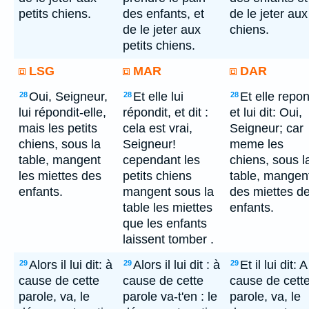
petits chiens.
des enfants, et
de le jeter aux
de le jeter aux
chiens.
petits chiens.
LSG
MAR
DAR
Oui, Seigneur,
Et elle lui
Et elle repon
28
28
28
lui répondit-elle,
répondit, et dit :
et lui dit: Oui,
mais les petits
cela est vrai,
Seigneur; car
chiens, sous la
Seigneur!
meme les
table, mangent
cependant les
chiens, sous l
les miettes des
petits chiens
table, mangen
enfants.
mangent sous la
des miettes d
table les miettes
enfants.
que les enfants
laissent tomber .
Alors il lui dit: à
Alors il lui dit : à
Et il lui dit: A
29
29
29
cause de cette
cause de cette
cause de cett
parole, va, le
parole va-t'en : le
parole, va, le