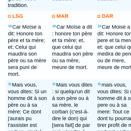
tradition.
LSG
MAR
DAR
Car Moïse a
Car Moïse a dit
Car Moise a
10
10
10
dit: Honore ton
: honore ton père
dit: Honore to
père et ta mère;
et ta mère; et,
pere et ta mer
et: Celui qui
que celui qui
et: que celui q
maudira son
maudira son père
medira de per
père ou sa mère
ou sa mère,
ou de mere,
sera puni de
meure de mort.
meure de mort
mort.
Mais vous,
Mais vous dites
mais vous,
11
11
11
vous dites: Si un
: si quelqu'un dit
vous dites: Si
homme dit à son
à son père ou à
homme dit à 
père ou à sa
sa mère, le
pere ou à sa
mère: Ce dont
corban (c’est-à-
mere: Tout ce
j'aurais pu
dire le don) qui
dont tu pourra
t'assister est
[sera fait] de par
tirer profit de