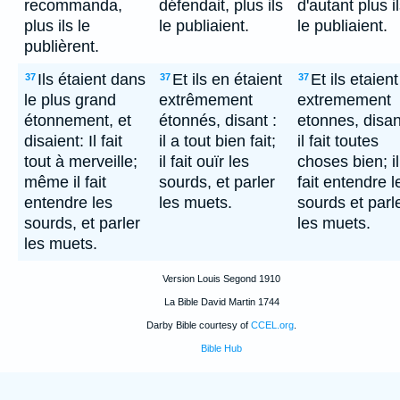
recommanda,
défendait, plus ils
d'autant plus i
plus ils le
le publiaient.
le publiaient.
publièrent.
Ils étaient dans
Et ils en étaient
Et ils etaient
37
37
37
le plus grand
extrêmement
extremement
étonnement, et
étonnés, disant :
etonnes, disan
disaient: Il fait
il a tout bien fait;
il fait toutes
tout à merveille;
il fait ouïr les
choses bien; il
même il fait
sourds, et parler
fait entendre l
entendre les
les muets.
sourds et parl
sourds, et parler
les muets.
les muets.
Version Louis Segond 1910
La Bible David Martin 1744
Darby Bible courtesy of
CCEL.org
.
Bible Hub