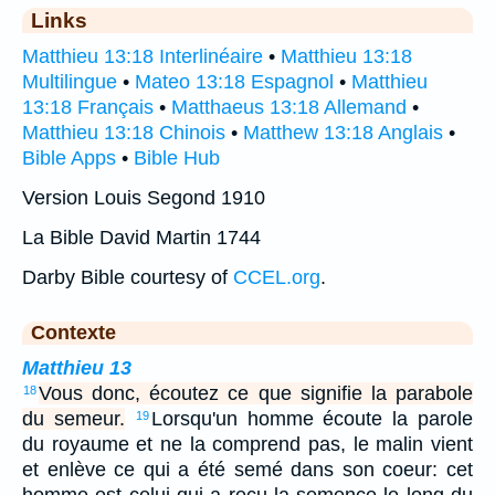
Links
Matthieu 13:18 Interlinéaire
•
Matthieu 13:18
Multilingue
•
Mateo 13:18 Espagnol
•
Matthieu
13:18 Français
•
Matthaeus 13:18 Allemand
•
Matthieu 13:18 Chinois
•
Matthew 13:18 Anglais
•
Bible Apps
•
Bible Hub
Version Louis Segond 1910
La Bible David Martin 1744
Darby Bible courtesy of
CCEL.org
.
Contexte
Matthieu 13
Vous donc, écoutez ce que signifie la parabole
18
du semeur.
Lorsqu'un homme écoute la parole
19
du royaume et ne la comprend pas, le malin vient
et enlève ce qui a été semé dans son coeur: cet
homme est celui qui a reçu la semence le long du