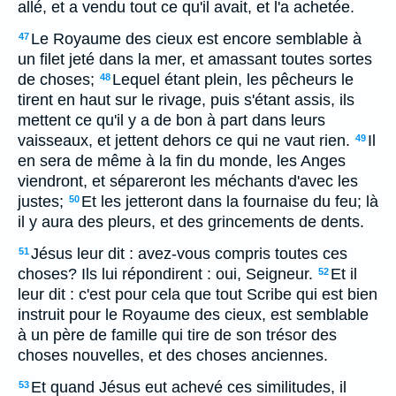
allé, et a vendu tout ce qu'il avait, et l'a achetée.
Le Royaume des cieux est encore semblable à
47
un filet jeté dans la mer, et amassant toutes sortes
de choses;
Lequel étant plein, les pêcheurs le
48
tirent en haut sur le rivage, puis s'étant assis, ils
mettent ce qu'il y a de bon à part dans leurs
vaisseaux, et jettent dehors ce qui ne vaut rien.
Il
49
en sera de même à la fin du monde, les Anges
viendront, et sépareront les méchants d'avec les
justes;
Et les jetteront dans la fournaise du feu; là
50
il y aura des pleurs, et des grincements de dents.
Jésus leur dit : avez-vous compris toutes ces
51
choses? Ils lui répondirent : oui, Seigneur.
Et il
52
leur dit : c'est pour cela que tout Scribe qui est bien
instruit pour le Royaume des cieux, est semblable
à un père de famille qui tire de son trésor des
choses nouvelles, et des choses anciennes.
Et quand Jésus eut achevé ces similitudes, il
53