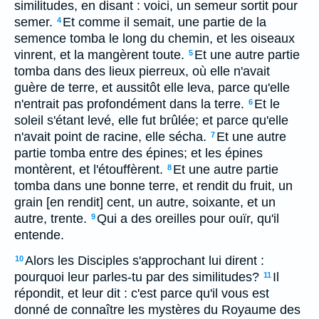
similitudes, en disant : voici, un semeur sortit pour
semer.
Et comme il semait, une partie de la
4
semence tomba le long du chemin, et les oiseaux
vinrent, et la mangèrent toute.
Et une autre partie
5
tomba dans des lieux pierreux, où elle n'avait
guère de terre, et aussitôt elle leva, parce qu'elle
n'entrait pas profondément dans la terre.
Et le
6
soleil s'étant levé, elle fut brûlée; et parce qu'elle
n'avait point de racine, elle sécha.
Et une autre
7
partie tomba entre des épines; et les épines
montèrent, et l'étouffèrent.
Et une autre partie
8
tomba dans une bonne terre, et rendit du fruit, un
grain [en rendit] cent, un autre, soixante, et un
autre, trente.
Qui a des oreilles pour ouïr, qu'il
9
entende.
Alors les Disciples s'approchant lui dirent :
10
pourquoi leur parles-tu par des similitudes?
Il
11
répondit, et leur dit : c'est parce qu'il vous est
donné de connaître les mystères du Royaume des