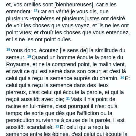
et, vos oreilles sont [bienheureuses], car elles
entendent.
Car en vérité je vous dis, que
17
plusieurs Prophètes et plusieurs justes ont désiré
de voir les choses que vous voyez, et ils ne les ont
point vues; et d'ouïr les choses que vous entendez,
et ils ne les ont point ouïes.
Vous donc, écoutez [le sens de] la similitude du
18
semeur.
Quand un homme écoute la parole du
19
Royaume, et ne la comprend point, le malin vient,
et ravit ce qui est semé dans son cœur; et c'est là
celui qui a reçu la semence auprès du chemin.
Et
20
celui qui a reçu la semence dans des lieux
pierreux, c'est celui qui écoute la parole, et qui la
reçoit aussitôt avec joie;
Mais il n'a point de
21
racine en lui-même, c'est pourquoi il n'est qu'à
temps; de sorte que dès que l'affliction ou la
persécution survienne à cause de la parole, il est
aussitôt scandalisé.
Et celui qui a reçu la
22
semence entre les épines, c'est celui qui écoute la