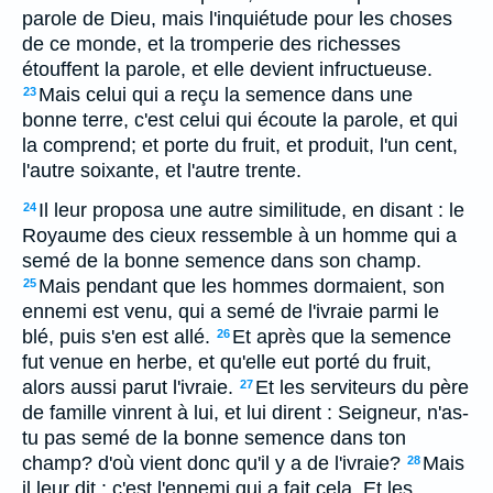
parole de Dieu, mais l'inquiétude pour les choses
de ce monde, et la tromperie des richesses
étouffent la parole, et elle devient infructueuse.
Mais celui qui a reçu la semence dans une
23
bonne terre, c'est celui qui écoute la parole, et qui
la comprend; et porte du fruit, et produit, l'un cent,
l'autre soixante, et l'autre trente.
Il leur proposa une autre similitude, en disant : le
24
Royaume des cieux ressemble à un homme qui a
semé de la bonne semence dans son champ.
Mais pendant que les hommes dormaient, son
25
ennemi est venu, qui a semé de l'ivraie parmi le
blé, puis s'en est allé.
Et après que la semence
26
fut venue en herbe, et qu'elle eut porté du fruit,
alors aussi parut l'ivraie.
Et les serviteurs du père
27
de famille vinrent à lui, et lui dirent : Seigneur, n'as-
tu pas semé de la bonne semence dans ton
champ? d'où vient donc qu'il y a de l'ivraie?
Mais
28
il leur dit : c'est l'ennemi qui a fait cela. Et les