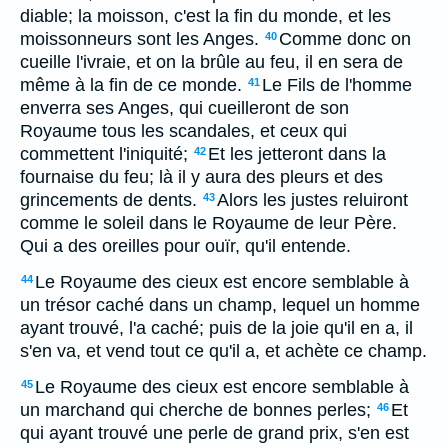
diable; la moisson, c'est la fin du monde, et les
moissonneurs sont les Anges.
Comme donc on
40
cueille l'ivraie, et on la brûle au feu, il en sera de
même à la fin de ce monde.
Le Fils de l'homme
41
enverra ses Anges, qui cueilleront de son
Royaume tous les scandales, et ceux qui
commettent l'iniquité;
Et les jetteront dans la
42
fournaise du feu; là il y aura des pleurs et des
grincements de dents.
Alors les justes reluiront
43
comme le soleil dans le Royaume de leur Père.
Qui a des oreilles pour ouïr, qu'il entende.
Le Royaume des cieux est encore semblable à
44
un trésor caché dans un champ, lequel un homme
ayant trouvé, l'a caché; puis de la joie qu'il en a, il
s'en va, et vend tout ce qu'il a, et achète ce champ.
Le Royaume des cieux est encore semblable à
45
un marchand qui cherche de bonnes perles;
Et
46
qui ayant trouvé une perle de grand prix, s'en est