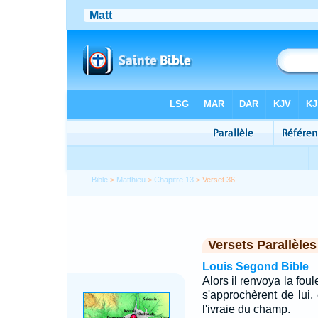
Bible
>
Matthieu
>
Chapitre 13
> Verset 36
Versets Parallèles
Louis Segond Bible
Alors il renvoya la fou
s'approchèrent de lui,
l'ivraie du champ.