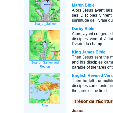
Martin Bible
Alors Jésus ayant laiss
ses Disciples vinrent 
similitude de l'ivraie d
Darby Bible
Alors, ayant congedie l
disciples vinrent à l
l'ivraie du champ.
King James Bible
Then Jesus sent the m
and his disciples cam
parable of the tares of t
English Revised Vers
Then he left the multi
disciples came unto him
the tares of the field.
Trésor de l'Écritur
Jesus.