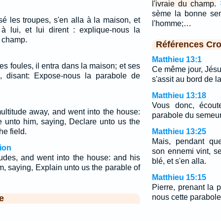
l'ivraie du champ.
sème la bonne sem
é les troupes, s'en alla à la maison, et
l'homme;…
à lui, et lui dirent : explique-nous la
u champ.
Références Cro
Matthieu 13:1
es foules, il entra dans la maison; et ses
Ce même jour, Jésus
ui, disant: Expose-nous la parabole de
s'assit au bord de l
Matthieu 13:18
Vous donc, écoute
ultitude away, and went into the house:
parabole du semeur
e unto him, saying, Declare unto us the
he field.
Matthieu 13:25
Mais, pendant que
ion
son ennemi vint, se
tudes, and went into the house: and his
blé, et s'en alla.
, saying, Explain unto us the parable of
Matthieu 15:15
Pierre, prenant la p
nous cette parabole
e