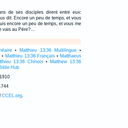
ns de ses disciples dirent entre eux:
ous dit: Encore un peu de temps, et vous
puis encore un peu de temps, et vous me
je vais au Père?…
néaire
•
Matthieu 13:36 Multilingue
•
l
•
Matthieu 13:36 Français
•
Matthaeus
tthieu 13:36 Chinois
•
Matthew 13:36
Bible Hub
 1910
1744
f
CCEL.org
.