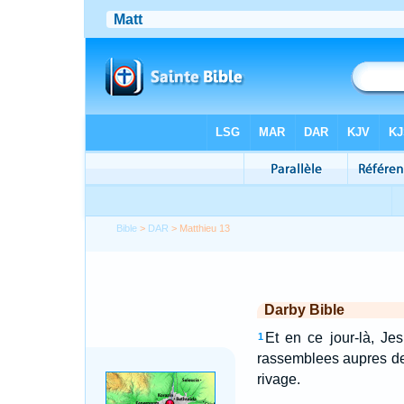
Bible
>
DAR
> Matthieu 13
Darby Bible
Et en ce jour-là, Jes
1
rassemblees aupres de l
rivage.