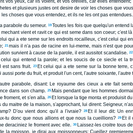
 vos yeux, car ils voient, et vos oreilles, car elles entendent;
hetes et plusieurs justes ont desire de voir les choses que vous 
 les choses que vous entendez, et ils ne les ont pas entendues.
la parabole du semeur.
Toutes les fois que quelqu'un entend l
19
mechant vient et ravit ce qui est seme dans son coeur; c'est là
elui qui a ete seme sur les endroits rocailleux, c'est celui qui en
e;
mais il n'a pas de racine en lui-meme, mais n'est que pou
21
ution survient à cause de la parole, il est aussitot scandalise.
22
 celui qui entend la parole; et les soucis de ce siecle et la 
l est sans fruit.
Et celui qui a ete seme sur la bonne terre, c
23
ussi porte du fruit, et produit l'un cent, l'autre soixante, l'autre 
 autre parabole, disant: Le royaume des cieux a ete fait se
nce dans son champ.
Mais pendant que les hommes dormaie
25
e froment, et s'en alla.
Et lorsque la tige monta et produisit du f
26
s du maitre de la maison, s'approchant, lui dirent: Seigneur, n
p? D'ou vient donc qu'il a l'ivraie?
Et il leur dit: Un en
28
eux-tu donc que nous allions et que nous la cueillions?
Et il
29
 ne deraciniez le froment avec elle.
Laissez-les croitre tous d
30
e la moisson, je dirai aux moissonneurs: Cueillez premierement 