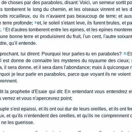
p de choses par des paraboles, disant: Voici, un semeur sortit p
s tomberent le long du chemin, et les oiseaux vinrent et les d
its rocailleux, ou ils n'avaient pas beaucoup de terre; et auss
e terre profonde;
et, le soleil s'etant leve, ils furent brules, et 
6
.
Et d'autres tomberent entre les epines, et les epines monterent
7
ne bonne terre et produisirent du fruit, l'un cent, l'autre soixante
dre, qu'il entende.
pprochant, lui dirent: Pourquoi leur parles-tu en paraboles?
Et
11
il est donne de connaitre les mysteres du royaume des cieux; m
, il sera donne, et il sera dans l'abondance; mais à quiconque 
rquoi je leur parle en paraboles, parce que voyant ils ne voient 
prennent.
it la prophetie d'Esaie qui dit: En entendant vous entendrez
s verrez et vous n'apercevrez point;
ple s'est epaissi, et ils ont oui dur de leurs oreilles, et ils ont 
ux, et qu'ils n'entendent des oreilles, et qu'ils ne comprennent d
 ne les guerisse.