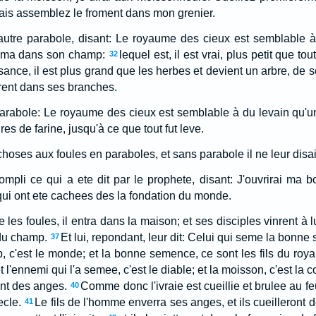
mais assemblez le froment dans mon grenier.
 autre parabole, disant: Le royaume des cieux est semblable 
sema dans son champ:
lequel est, il est vrai, plus petit que 
32
ssance, il est plus grand que les herbes et devient un arbre, de 
rent dans ses branches.
e parabole: Le royaume des cieux est semblable à du levain qu'u
es de farine, jusqu'à ce que tout fut leve.
choses aux foules en paraboles, et sans parabole il ne leur disait
ompli ce qui a ete dit par le prophete, disant: J'ouvrirai ma 
qui ont ete cachees des la fondation du monde.
 les foules, il entra dans la maison; et ses disciples vinrent à 
 du champ.
Et lui, repondant, leur dit: Celui qui seme la bonne 
37
, c'est le monde; et la bonne semence, ce sont les fils du royau
t l'ennemi qui l'a semee, c'est le diable; et la moisson, c'est l
nt des anges.
Comme donc l'ivraie est cueillie et brulee au f
40
ecle.
Le fils de l'homme enverra ses anges, et ils cueilleront
41