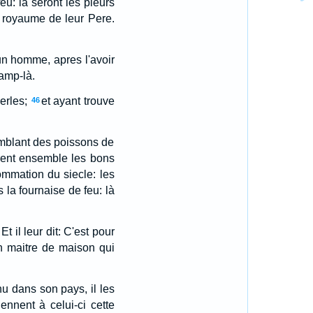
feu: là seront les pleurs
e royaume de leur Pere.
n homme, apres l'avoir
hamp-là.
erles;
et ayant trouve
46
emblant des poissons de
 mirent ensemble les bons
mmation du siecle: les
s la fournaise de feu: là
Et il leur dit: C'est pour
un maitre de maison qui
nu dans son pays, il les
ennent à celui-ci cette