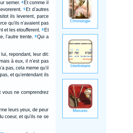
our semer.
Et comme il
4
evorerent.
Et d'autres
5
itot ils leverent, parce
parce qu'ils n'avaient pas
 et les etoufferent.
Et
8
, l'autre trente.
Qui a
9
 lui, repondant, leur dit:
ais à eux, il n'est pas
n'a pas, cela meme qu'il
pas, et qu'entendant ils
 et vous ne comprendrez
ferme leurs yeux, de peur
u coeur, et qu'ils ne se