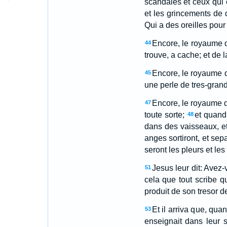
scandales et ceux qui c
et les grincements de 
Qui a des oreilles pour
Encore, le royaume 
44
trouve, a cache; et de la
Encore, le royaume d
45
une perle de tres-grand p
Encore, le royaume d
47
toute sorte;
et quand 
48
dans des vaisseaux, et
anges sortiront, et sep
seront les pleurs et le
Jesus leur dit: Avez-
51
cela que tout scribe q
produit de son tresor d
Et il arriva que, qua
53
enseignait dans leur s