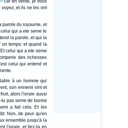
car en verite, je vous
17
voyez, et ils ne les ont
a parole du royaume, et
 celui qui a ete seme le
tend la parole, et qui la
r un temps: et quand la
Et celui qui a ete seme
tromperie des richesses
'est celui qui entend et
trente.
mblable à un homme qui
nt, son ennemi vint et
ruit, alors l'ivraie aussi
'as-tu pas seme de bonne
nemi a fait cela. Et les
 dit: Non, de peur qu'en
eux ensemble jusqu'à la
l'ivraie, et liez-la en