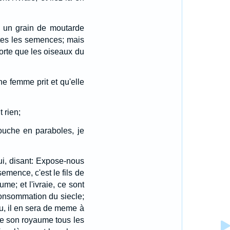
à un grain de moutarde
toutes les semences; mais
sorte que les oiseaux du
ne femme prit et qu'elle
 rien;
bouche en paraboles, je
lui, disant: Expose-nous
semence, c'est le fils de
me; et l'ivraie, ce sont
a consommation du siecle;
eu, il en sera de meme à
 de son royaume tous les