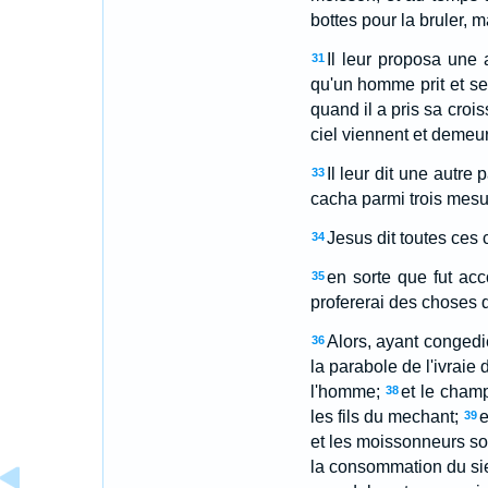
bottes pour la bruler, 
Il leur proposa une
31
qu'un homme prit et 
quand il a pris sa croi
ciel viennent et demeu
Il leur dit une autr
33
cacha parmi trois mesur
Jesus dit toutes ces 
34
en sorte que fut acc
35
profererai des choses 
Alors, ayant congedie
36
la parabole de l'ivraie
l'homme;
et le champ
38
les fils du mechant;
e
39
et les moissonneurs so
la consommation du si