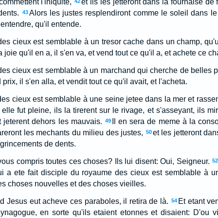
ommettent l'iniquite,
et ils les jetteront dans la fournaise de 
42
dents.
Alors les justes resplendiront comme le soleil dans l
43
 entendre, qu'il entende.
des cieux est semblable à un tresor cache dans un champ, qu'u
 joie qu'il en a, il s'en va, et vend tout ce qu'il a, et achete ce c
es cieux est semblable à un marchand qui cherche de belles p
rix, il s'en alla, et vendit tout ce qu'il avait, et l'acheta.
es cieux est semblable à une seine jetee dans la mer et rass
elle fut pleine, ils la tirerent sur le rivage, et s'asseyant, ils
 jeterent dehors les mauvais.
Il en sera de meme à la conso
49
areront les mechants du milieu des justes,
et les jetteront dan
50
s grincements de dents.
vous compris toutes ces choses? Ils lui disent: Oui, Seigneur.
52
ui a ete fait disciple du royaume des cieux est semblable à 
es choses nouvelles et des choses vieilles.
nd Jesus eut acheve ces paraboles, il retira de là.
Et etant ve
54
ynagogue, en sorte qu'ils etaient etonnes et disaient: D'ou vi