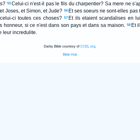
es?
Celui-ci n'est-il pas le fils du charpentier? Sa mere ne s'a
55
 et Joses, et Simon, et Jude?
Et ses soeurs ne sont-elles pas
56
celui-ci toutes ces choses?
Et ils etaient scandalises en lu
57
s honneur, si ce n'est dans son pays et dans sa maison.
Et i
58
 leur incredulite.
Darby Bible courtesy of
CCEL.org
.
Bible Hub