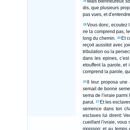
Mais bienheureux sont
16
dis, que plusieurs prop
pas vues, et d'entendre
Vous donc, ecoutez 
18
ne la comprend pas, le 
long du chemin.
Et c
20
reçoit aussitot avec joi
tribulation ou la persec
dans les epines, c'est
etouffent la parole, et i
comprend la parole, qui a
Il leur proposa une
24
semait de bonne seme
sema de l'ivraie parmi l
parut.
Et les esclave
27
semence dans ton cham
esclaves lui dirent: V
cueillant l'ivraie, vous
moisson; et au temps d