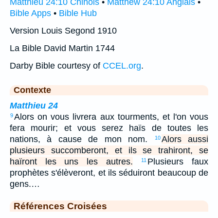
Matthieu 24:10 Chinois
•
Matthew 24:10 Anglais
•
Bible Apps
•
Bible Hub
Version Louis Segond 1910
La Bible David Martin 1744
Darby Bible courtesy of
CCEL.org
.
Contexte
Matthieu 24
Alors on vous livrera aux tourments, et l'on vous
9
fera mourir; et vous serez haïs de toutes les
nations, à cause de mon nom.
Alors aussi
10
plusieurs succomberont, et ils se trahiront, se
haïront les uns les autres.
Plusieurs faux
11
prophètes s'élèveront, et ils séduiront beaucoup de
gens.…
Références Croisées