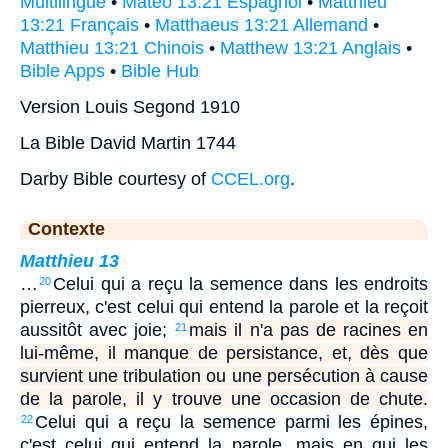
Multilingue
•
Mateo 13:21 Espagnol
•
Matthieu
13:21 Français
•
Matthaeus 13:21 Allemand
•
Matthieu 13:21 Chinois
•
Matthew 13:21 Anglais
•
Bible Apps
•
Bible Hub
Version Louis Segond 1910
La Bible David Martin 1744
Darby Bible courtesy of
CCEL.org
.
Contexte
Matthieu 13
…
Celui qui a reçu la semence dans les endroits
20
pierreux, c'est celui qui entend la parole et la reçoit
aussitôt avec joie;
mais il n'a pas de racines en
21
lui-même, il manque de persistance, et, dès que
survient une tribulation ou une persécution à cause
de la parole, il y trouve une occasion de chute.
Celui qui a reçu la semence parmi les épines,
22
c'est celui qui entend la parole, mais en qui les