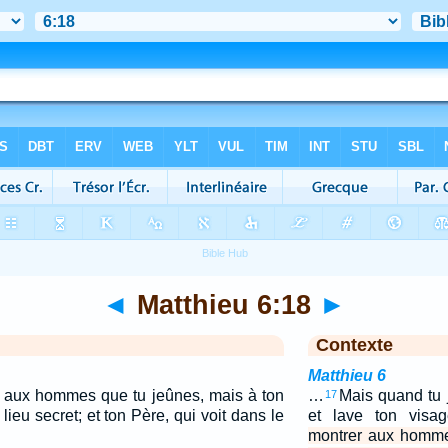
◄
Matthieu 6:18
►
Contexte
Matthieu 6
r aux hommes que tu jeûnes, mais à ton
…
Mais quand tu 
17
lieu secret; et ton Père, qui voit dans le
et lave ton visa
montrer aux homme