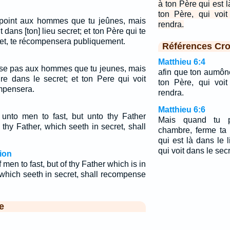
à ton Père qui est l
ton Père, qui voit
e point aux hommes que tu jeûnes, mais
rendra.
 dans [ton] lieu secret; et ton Père qui te
cret, te récompensera publiquement.
Références Cro
Matthieu 6:4
isse pas aux hommes que tu jeunes, mais
afin que ton aumône
e dans le secret; et ton Pere qui voit
ton Père, qui voit
ompensera.
rendra.
Matthieu 6:6
unto men to fast, but unto thy Father
Mais quand tu p
 thy Father, which seeth in secret, shall
chambre, ferme ta 
qui est là dans le l
qui voit dans le secr
ion
 men to fast, but of thy Father which is in
 which seeth in secret, shall recompense
e