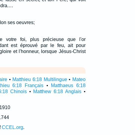
endra.…
lon ses oeuvres;
e votre foi, plus précieuse que l'or
dant est éprouvé par le feu, ait pour
 gloire et l'honneur, lorsque Jésus-Christ
aire
•
Matthieu 6:18 Multilingue
•
Mateo
thieu 6:18 Français
•
Matthaeus 6:18
6:18 Chinois
•
Matthew 6:18 Anglais
•
 1910
1744
f
CCEL.org
.