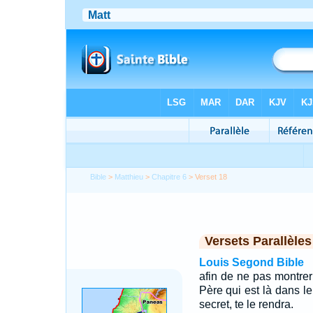
Bible
>
Matthieu
>
Chapitre 6
> Verset 18
Versets Parallèles
Louis Segond Bible
afin de ne pas montre
Père qui est là dans le 
secret, te le rendra.