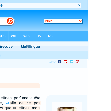
jeûnes, parfume ta tête
ge,
afin de ne pas
18
s que tu jeûnes, mais