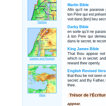
Martin Bible
Afin qu'il ne paraiss
ton Père qui est présent
voit dans [ton] lieu se
Darby Bible
en sorte qu'il ne para
à ton Pere qui demeur
dans le secret, te rec
King James Bible
That thou appear not 
which is in secret: and
reward thee openly.
English Revised Vers
that thou be not seen of
secret: and thy Father,
thee.
Trésor de l'Écritur
appear.