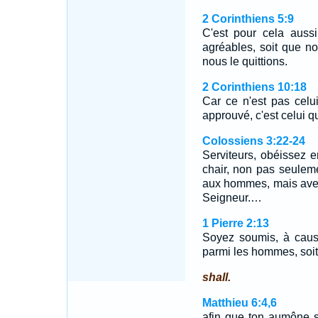
2 Corinthiens 5:9
C'est pour cela auss
agréables, soit que n
nous le quittions.
2 Corinthiens 10:18
Car ce n'est pas cel
approuvé, c'est celui 
Colossiens 3:22-24
Serviteurs, obéissez 
chair, non pas seulem
aux hommes, mais avec 
Seigneur.…
1 Pierre 2:13
Soyez soumis, à cause
parmi les hommes, soit
shall.
Matthieu 6:4,6
afin que ton aumône se