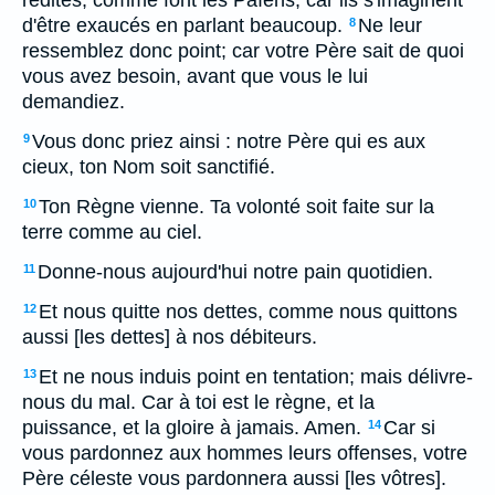
redites, comme font les Païens; car ils s'imaginent
d'être exaucés en parlant beaucoup.
Ne leur
8
ressemblez donc point; car votre Père sait de quoi
vous avez besoin, avant que vous le lui
demandiez.
Vous donc priez ainsi : notre Père qui es aux
9
cieux, ton Nom soit sanctifié.
Ton Règne vienne. Ta volonté soit faite sur la
10
terre comme au ciel.
Donne-nous aujourd'hui notre pain quotidien.
11
Et nous quitte nos dettes, comme nous quittons
12
aussi [les dettes] à nos débiteurs.
Et ne nous induis point en tentation; mais délivre-
13
nous du mal. Car à toi est le règne, et la
puissance, et la gloire à jamais. Amen.
Car si
14
vous pardonnez aux hommes leurs offenses, votre
Père céleste vous pardonnera aussi [les vôtres].