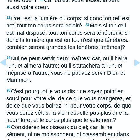
ne dérobent.
Car où est votre trésor, là sera
aussi votre cœur.
L'œil est la lumière du corps; si donc ton œil est
22
net, tout ton corps sera éclairé.
Mais si ton œil
23
est mal disposé, tout ton corps sera ténébreux; si
donc la lumière qui est en toi, n'est que ténèbres,
combien seront grandes les ténèbres [mêmes]?
Nul ne peut servir deux maîtres; car, ou il haïra
24
l'un, et aimera l'autre; ou il s'attachera à l'un, et
méprisera l'autre; vous ne pouvez servir Dieu et
Mammon.
C'est pourquoi je vous dis : ne soyez point en
25
souci pour votre vie, de ce que vous mangerez, et
de ce que vous boirez; ni pour votre corps, de quoi
vous serez vêtus; la vie n'est-elle pas plus que la
nourriture, et le corps plus que le vêtement?
Considérez les oiseaux du ciel; car ils ne
26
sèment, ni ne moissonnent, ni n'assemblent dans