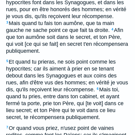
hypocrites font dans les Synagogues, et dans les
rues, pour en être honorés des hommes; en vérité
je vous dis, qu'ils reçoivent leur récompense.
Mais quand tu fais ton aumône, que ta main
3
gauche ne sache point ce que fait ta droite.
Afin
4
que ton aumône soit dans le secret, et ton Père,
qui voit [ce qui se fait] en secret t'en récompensera
publiquement.
Et quand tu prieras, ne sois point comme les
5
hypocrites; car ils aiment à prier en se tenant
debout dans les Synagogues et aux coins des
rues, afin d'être vus des hommes; en vérité je vous
dis, qu'ils reçoivent leur récompense.
Mais toi,
6
quand tu pries, entre dans ton cabinet, et ayant
fermé ta porte, prie ton Père, qui [te voit] dans ce
lieu secret; et ton Père qui te voit dans ce lieu
secret, te récompensera publiquement.
Or quand vous priez, n'usez point de vaines
7