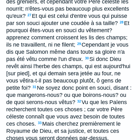
des greniers, et cependant votre Père céleste les
nourrit; n'êtes-vous pas beaucoup plus excellents
qu'eux?
Et qui est celui d'entre vous qui puisse
27
par son souci ajouter une coudée à sa taille?
Et
28
pourquoi êtes-vous en souci du vêtement?
apprenez comment croissent les lis des champs;
ils ne travaillent, ni ne filent;
Cependant je vous
29
dis que Salomon même dans toute sa gloire n'a
pas été vêtu comme l'un d'eux.
Si donc Dieu
30
revêt ainsi l'herbe des champs, qui est aujourd'hui
[sur pied], et qui demain sera jetée au four, ne
vous vêtira-t-il pas beaucoup plutôt, ô gens de
petite foi?
Ne soyez donc point en souci, disant :
31
que mangerons-nous? ou que boirons-nous? ou
de quoi serons-nous vêtus?
Vu que les Païens
32
recherchent toutes ces choses ; car votre Père
céleste connaît que vous avez besoin de toutes
ces choses.
Mais cherchez premièrement le
33
Royaume de Dieu, et sa justice, et toutes ces
choses vous seront données par-dessus.