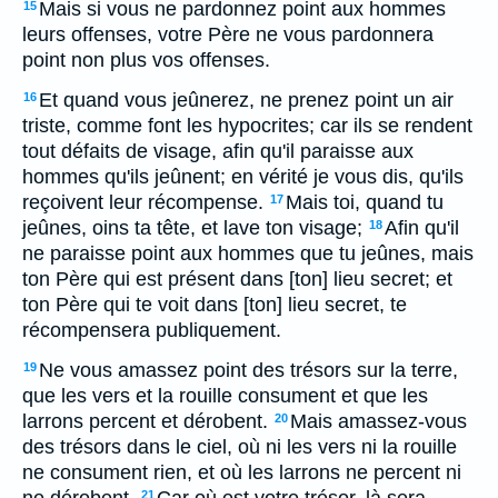
Mais si vous ne pardonnez point aux hommes
15
leurs offenses, votre Père ne vous pardonnera
point non plus vos offenses.
Et quand vous jeûnerez, ne prenez point un air
16
triste, comme font les hypocrites; car ils se rendent
tout défaits de visage, afin qu'il paraisse aux
hommes qu'ils jeûnent; en vérité je vous dis, qu'ils
reçoivent leur récompense.
Mais toi, quand tu
17
jeûnes, oins ta tête, et lave ton visage;
Afin qu'il
18
ne paraisse point aux hommes que tu jeûnes, mais
ton Père qui est présent dans [ton] lieu secret; et
ton Père qui te voit dans [ton] lieu secret, te
récompensera publiquement.
Ne vous amassez point des trésors sur la terre,
19
que les vers et la rouille consument et que les
larrons percent et dérobent.
Mais amassez-vous
20
des trésors dans le ciel, où ni les vers ni la rouille
ne consument rien, et où les larrons ne percent ni
21