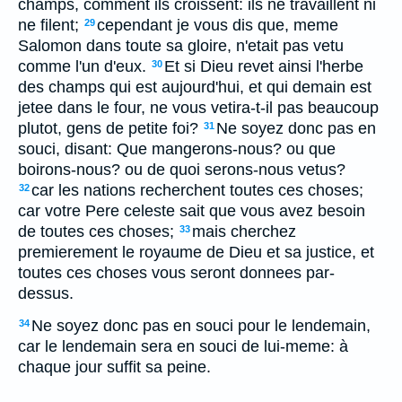
champs, comment ils croissent: ils ne travaillent ni
ne filent;
cependant je vous dis que, meme
29
Salomon dans toute sa gloire, n'etait pas vetu
comme l'un d'eux.
Et si Dieu revet ainsi l'herbe
30
des champs qui est aujourd'hui, et qui demain est
jetee dans le four, ne vous vetira-t-il pas beaucoup
plutot, gens de petite foi?
Ne soyez donc pas en
31
souci, disant: Que mangerons-nous? ou que
boirons-nous? ou de quoi serons-nous vetus?
car les nations recherchent toutes ces choses;
32
car votre Pere celeste sait que vous avez besoin
de toutes ces choses;
mais cherchez
33
premierement le royaume de Dieu et sa justice, et
toutes ces choses vous seront donnees par-
dessus.
Ne soyez donc pas en souci pour le lendemain,
34
car le lendemain sera en souci de lui-meme: à
chaque jour suffit sa peine.