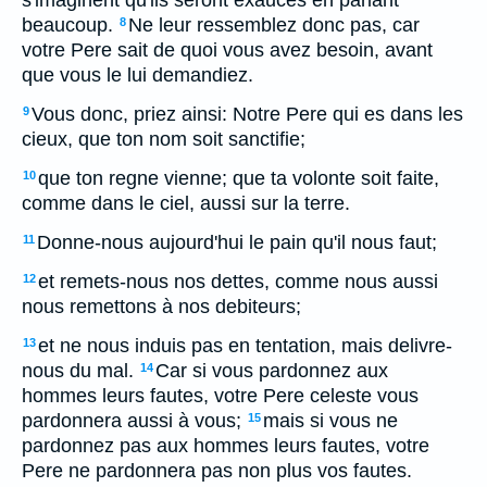
s'imaginent qu'ils seront exauces en parlant
beaucoup.
Ne leur ressemblez donc pas, car
8
votre Pere sait de quoi vous avez besoin, avant
que vous le lui demandiez.
Vous donc, priez ainsi: Notre Pere qui es dans les
9
cieux, que ton nom soit sanctifie;
que ton regne vienne; que ta volonte soit faite,
10
comme dans le ciel, aussi sur la terre.
Donne-nous aujourd'hui le pain qu'il nous faut;
11
et remets-nous nos dettes, comme nous aussi
12
nous remettons à nos debiteurs;
et ne nous induis pas en tentation, mais delivre-
13
nous du mal.
Car si vous pardonnez aux
14
hommes leurs fautes, votre Pere celeste vous
pardonnera aussi à vous;
mais si vous ne
15
pardonnez pas aux hommes leurs fautes, votre
Pere ne pardonnera pas non plus vos fautes.