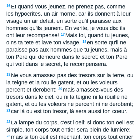
Et quand vous jeunez, ne prenez pas, comme
16
les hypocrites, un air morne, car ils donnent à leur
visage un air defait, en sorte qu'il paraisse aux
hommes qu'ils jeunent. En verite, je vous dis: ils
ont leur recompense!
Mais toi, quand tu jeunes,
17
oins ta tete et lave ton visage,
en sorte qu'il ne
18
paraisse pas aux hommes que tu jeunes, mais à
ton Pere qui demeure dans le secret; et ton Pere
qui voit dans le secret, te recompensera.
Ne vous amassez pas des tresors sur la terre, ou
19
la teigne et la rouille gatent, et ou les voleurs
percent et derobent;
mais amassez-vous des
20
tresors dans le ciel, ou ni la teigne ni la rouille ne
gatent, et ou les voleurs ne percent ni ne derobent;
car là ou est ton tresor, là sera aussi ton coeur.
21
La lampe du corps, c'est l'oeil; si donc ton oeil est
22
simple, ton corps tout entier sera plein de lumiere;
mais si ton oeil est mechant, ton corps tout entier
23