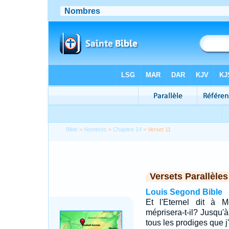
Bible
>
Nombres
>
Chapitre 14
> Verset 11
Versets Parallèles
Louis Segond Bible
Et l'Eternel dit à 
méprisera-t-il? Jusqu'à
tous les prodiges que j'