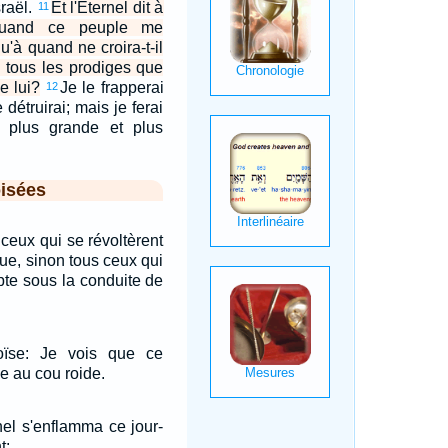
sraël.
Et l'Eternel dit à
11
quand ce peuple me
u'à quand ne croira-t-il
 tous les prodiges que
de lui?
Je le frapperai
12
e détruirai; mais je ferai
 plus grande et plus
isées
, ceux qui se révoltèrent
due, sinon tous ceux qui
ypte sous la conduite de
oïse: Je vois que ce
e au cou roide.
nel s'enflamma ce jour-
t: