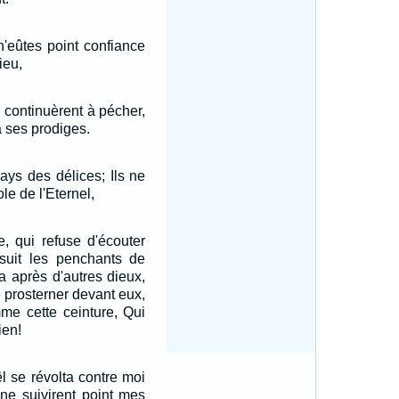
n'eûtes point confiance
ieu,
s continuèrent à pécher,
à ses prodiges.
pays des délices; Ils ne
le de l'Eternel,
, qui refuse d'écouter
suit les penchants de
a après d'autres dieux,
e prosterner devant eux,
me cette ceinture, Qui
ien!
ël se révolta contre moi
 ne suivirent point mes