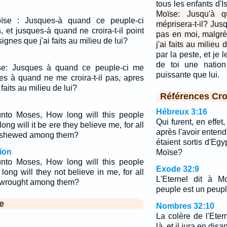
tous les enfants d'I
Moïse: Jusqu'à 
oïse : Jusques-à quand ce peuple-ci
méprisera-t-il? Jusq
is, et jusques-à quand ne croira-t-il point
pas en moi, malgré
ignes que j'ai faits au milieu de lui?
j'ai faits au milieu 
par la peste, et je l
de toi une nation
oise: Jusques à quand ce peuple-ci me
puissante que lui.
ues à quand ne me croira-t-il pas, apres
 faits au milieu de lui?
Références Cro
Hébreux 3:16
to Moses, How long will this people
Qui furent, en effet
g will it be ere they believe me, for all
après l'avoir enten
e shewed among them?
étaient sortis d'Eg
ion
Moïse?
to Moses, How long will this people
Exode 32:9
ng will they not believe in me, for all
L'Eternel dit à M
e wrought among them?
peuple est un peupl
e
Nombres 32:10
La colère de l'Eter
là, et il jura en disan