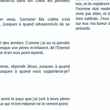
deras-tu dans ton coeur tes pensées
lois, et ils rejetèr
l'homme doit mettr
vivre par elles, et 
mes sabbats. J'eus
ton veau, Samarie! Ma colère s'est
sur eux ma fureur d
 Jusques à quand refuseront-ils de se
anéantir.
nel des armées: Comme j'ai eu la pensée
sque vos pères m'irritaient, dit l'Eternel
e m'en suis point repenti,
verse, répondit Jésus, jusques à quand
jusques à quand vous supporterai-je?
 point le pays que j'ai juré à leurs pères
ux qui m'ont méprisé ne le verront point.