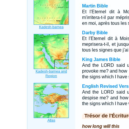
Martin Bible
Et l'Eternel dit à M
m'irritera-t-il par mépr
en moi, après tous les s
Darby Bible
Et l'Eternel dit à M
meprisera-t-il, et jusq
tous les signes que j'ai
King James Bible
And the LORD said un
provoke me? and how lon
the signs which I hav
English Revised Vers
And the LORD said un
despise me? and how lo
the signs which I hav
Trésor de l'Écritur
how long will this