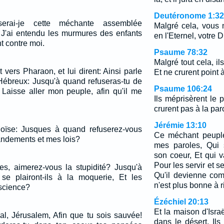
Deutéronome 1:32
serai-je cette méchante assemblée
Malgré cela, vous 
J'ai entendu les murmures des enfants
en l'Eternel, votre D
t contre moi.
Psaume 78:32
Malgré tout cela, il
 vers Pharaon, et lui dirent: Ainsi parle
Et ne crurent point 
 Hébreux: Jusqu'à quand refuseras-tu de
Psaume 106:24
 Laisse aller mon peuple, afin qu'il me
Ils méprisèrent le 
crurent pas à la paro
Jérémie 13:10
 Moïse: Jusques à quand refuserez-vous
Ce méchant peuple
ndements et mes lois?
mes paroles, Qui 
son coeur, Et qui v
Pour les servir et s
es, aimerez-vous la stupidité? Jusqu'à
Qu'il devienne com
e plairont-ils à la moquerie, Et les
n'est plus bonne à r
 science?
Ézéchiel 20:13
Et la maison d'Isra
al, Jérusalem, Afin que tu sois sauvée!
dans le désert. Ils