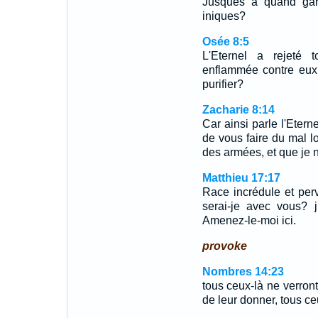
Jusques à quand gar
iniques?
Osée 8:5
L'Eternel a rejeté 
enflammée contre eux.
purifier?
Zacharie 8:14
Car ainsi parle l'Eter
de vous faire du mal lor
des armées, et que je n
Matthieu 17:17
Race incrédule et per
serai-je avec vous? 
Amenez-le-moi ici.
provoke
Nombres 14:23
tous ceux-là ne verront
de leur donner, tous ce