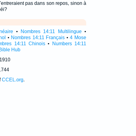
s n'entreraient pas dans son repos, sinon à
béi?
néaire
•
Nombres 14:11 Multilingue
•
nol
•
Nombres 14:11 Français
•
4 Mose
bres 14:11 Chinois
•
Numbers 14:11
Bible Hub
 1910
1744
f
CCEL.org
.