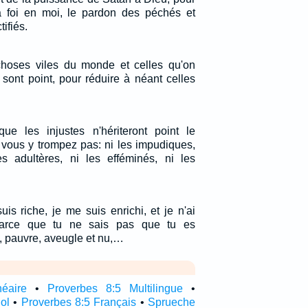
 la foi en moi, le pardon des péchés et
tifiés.
choses viles du monde et celles qu'on
 sont point, pour réduire à néant celles
e les injustes n'hériteront point le
ous y trompez pas: ni les impudiques,
les adultères, ni les efféminés, ni les
is riche, je me suis enrichi, et je n'ai
parce que tu ne sais pas que tu es
, pauvre, aveugle et nu,…
néaire
•
Proverbes 8:5 Multilingue
•
ol
•
Proverbes 8:5 Français
•
Sprueche