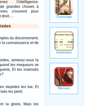
nez l'intelligence.
i de grandes choses à
vres s'ouvrent pour
t droit.…
isées
mples du discernement,
 la connaissance et de
pides, aimerez-vous la
 quand les moqueurs se
oquerie, Et les insensés
ce?
es stupides les tue, Et
nsés les perd;
nt la gloire, Mais les