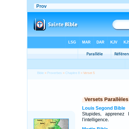
Bible
>
Proverbes
>
Chapitre 8
> Verset 5
Versets Parallèles
Louis Segond Bible
Stupides, apprenez 
l'intelligence.