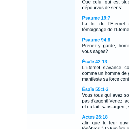
Que celui qui est stup
dépourvus de sens:
Psaume 19:7
La loi de l'Eternel 
témoignage de l'Eternel 
Psaume 94:8
Prenez-y garde, homm
vous sages?
Ésaïe 42:13
L'Eternel s'avance c
comme un homme de guerr
manifeste sa force con
Ésaïe 55:1-3
Vous tous qui avez so
pas d'argent! Venez, a
et du lait, sans argent
Actes 26:18
afin que tu leur ouv
ténèbres à la lumière 