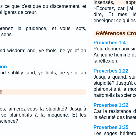
Insensés, appre
z ce que c'est que du discernement, et
Ecoutez, car j'a
6
lligents de cœur.
dire, Et mes lè
enseigner ce qui es
renez la prudence, et vous, sots,
Références Cro
 sens.
Proverbes 1:4
Pour donner aux si
nd wisdom: and, ye fools, be ye of an
Au jeune homme de
la réflexion.
ion
Proverbes 1:22
nd subtilty; and, ye fools, be ye of an
Jusqu'à quand, stu
stupidité? Jusqu'à
plairont-ils à la m
e
haïront-ils la scien
Proverbes 1:32
es, aimerez-vous la stupidité? Jusqu'à
Car la résistance d
e plairont-ils à la moquerie, Et les
la sécurité des inse
 science?
Proverbes 3:35
Les sages héritero