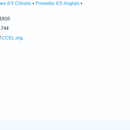
bes 8:5 Chinois
•
Proverbs 8:5 Anglais
•
 1910
1744
f
CCEL.org
.