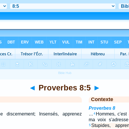
◄
Proverbes 8:5
►
Contexte
Proverbes 8
le discernement; Insensés, apprenez
…
Hommes, c'est 
4
ma voix s'adresse
Stupides, appre
5