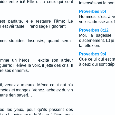
ide entre ici! Elle dit à ceux qui sont
insensés ont la hon
Proverbes 8:4
Hommes, c'est à v
est parfaite, elle restaure l'âme; Le
voix s'adresse aux f
est véritable, il rend sage l'ignorant.
Proverbes 8:12
Moi, la sagesse, 
discernement, Et j
es stupides! Insensés, quand serez-
la réflexion.
Proverbes 9:4
Que celui qui est st
omme un héros, Il excite son ardeur
à ceux qui sont dép
e; Il élève la voix, il jette des cris, Il
tre ses ennemis.
if, venez aux eaux, Même celui qui n'a
chetez et mangez, Venez, achetez du vin
, sans rien payer!…
res les yeux, pour qu'ils passent des
et de la puissance de Satan à Dieu, pour