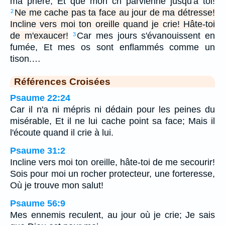
ma prière, Et que mon cri parvienne jusqu'à toi!
Ne me cache pas ta face au jour de ma détresse!
2
Incline vers moi ton oreille quand je crie! Hâte-toi
de m'exaucer!
Car mes jours s'évanouissent en
3
fumée, Et mes os sont enflammés comme un
tison.…
Références Croisées
Psaume 22:24
Car il n'a ni mépris ni dédain pour les peines du
misérable, Et il ne lui cache point sa face; Mais il
l'écoute quand il crie à lui.
Psaume 31:2
Incline vers moi ton oreille, hâte-toi de me secourir!
Sois pour moi un rocher protecteur, une forteresse,
Où je trouve mon salut!
Psaume 56:9
Mes ennemis reculent, au jour où je crie; Je sais