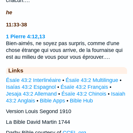
chacun.…
he
11:33-38
1 Pierre 4:12,13
Bien-aimés, ne soyez pas surpris, comme d'une
chose étrange qui vous arrive, de la fournaise qui
est au milieu de vous pour vous éprouver.…
Links
Ésaïe 43:2 Interlinéaire
•
Ésaïe 43:2 Multilingue
•
Isaías 43:2 Espagnol
•
Ésaïe 43:2 Français
•
Jesaja 43:2 Allemand
•
Ésaïe 43:2 Chinois
•
Isaiah
43:2 Anglais
•
Bible Apps
•
Bible Hub
Version Louis Segond 1910
La Bible David Martin 1744
Darby Bible courtesy of
CCEL.org
.