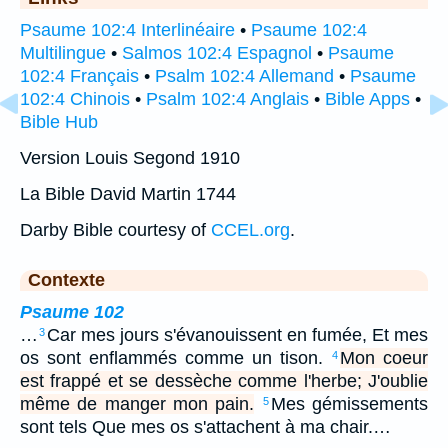
Psaume 102:4 Interlinéaire
•
Psaume 102:4
Multilingue
•
Salmos 102:4 Espagnol
•
Psaume
102:4 Français
•
Psalm 102:4 Allemand
•
Psaume
102:4 Chinois
•
Psalm 102:4 Anglais
•
Bible Apps
•
Bible Hub
Version Louis Segond 1910
La Bible David Martin 1744
Darby Bible courtesy of
CCEL.org
.
Contexte
Psaume 102
…
Car mes jours s'évanouissent en fumée, Et mes
3
os sont enflammés comme un tison.
Mon coeur
4
est frappé et se dessèche comme l'herbe; J'oublie
même de manger mon pain.
Mes gémissements
5
sont tels Que mes os s'attachent à ma chair.…