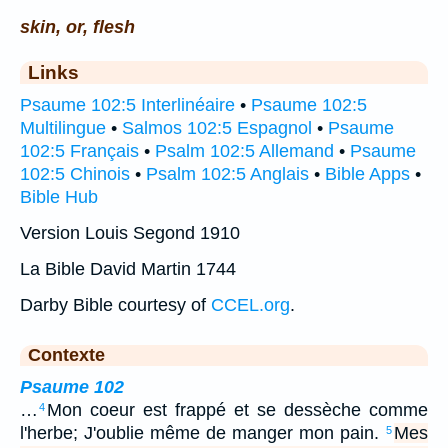
skin, or, flesh
Links
Psaume 102:5 Interlinéaire
•
Psaume 102:5
Multilingue
•
Salmos 102:5 Espagnol
•
Psaume
102:5 Français
•
Psalm 102:5 Allemand
•
Psaume
102:5 Chinois
•
Psalm 102:5 Anglais
•
Bible Apps
•
Bible Hub
Version Louis Segond 1910
La Bible David Martin 1744
Darby Bible courtesy of
CCEL.org
.
Contexte
Psaume 102
…
Mon coeur est frappé et se dessèche comme
4
l'herbe; J'oublie même de manger mon pain.
Mes
5