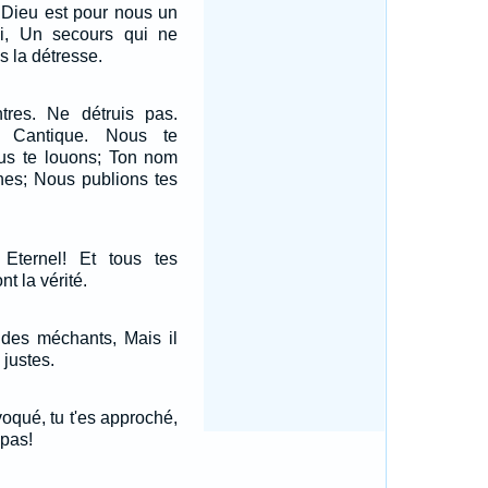
 Dieu est pour nous un
i, Un secours qui ne
 la détresse.
res. Ne détruis pas.
 Cantique. Nous te
ous te louons; Ton nom
hes; Nous publions tes
Eternel! Et tous tes
 la vérité.
e des méchants, Mais il
 justes.
nvoqué, tu t'es approché,
 pas!