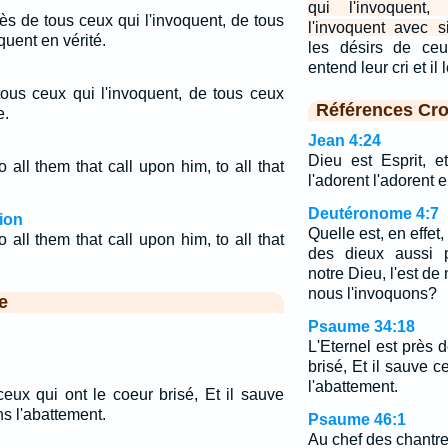
qui l'invoquent
rès de tous ceux qui l'invoquent, de tous
l'invoquent avec si
oquent en vérité.
les désirs de ceu
entend leur cri et i
tous ceux qui l'invoquent, de tous ceux
Références Cro
e.
Jean 4:24
Dieu est Esprit, e
 all them that call upon him, to all that
l'adorent l'adorent e
Deutéronome 4:7
ion
Quelle est, en effet,
all them that call upon him, to all that
des dieux aussi p
notre Dieu, l'est de
nous l'invoquons?
e
Psaume 34:18
L'Eternel est près 
brisé, Et il sauve c
l'abattement.
ceux qui ont le coeur brisé, Et il sauve
ns l'abattement.
Psaume 46:1
Au chef des chantre