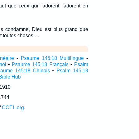
faut que ceux qui l'adorent l'adorent en
ous condamne, Dieu est plus grand que
aît toutes choses.…
néaire
•
Psaume 145:18 Multilingue
•
nol
•
Psaume 145:18 Français
•
Psalm
aume 145:18 Chinois
•
Psalm 145:18
Bible Hub
 1910
1744
f
CCEL.org
.