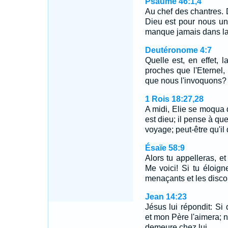
Psaume 46:1,4
Au chef des chantres. 
Dieu est pour nous un
manque jamais dans l
Deutéronome 4:7
Quelle est, en effet, 
proches que l'Eternel, 
que nous l'invoquons?
1 Rois 18:27,28
A midi, Elie se moqua d'
est dieu; il pense à que
voyage; peut-être qu'il d
Ésaïe 58:9
Alors tu appelleras, et 
Me voici! Si tu éloign
menaçants et les discou
Jean 14:23
Jésus lui répondit: Si
et mon Père l'aimera; n
demeure chez lui.