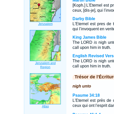
Martin Bible
[Koph.] L'Eternel est p
ceux, [dis-je], qui l'inv
Darby Bible
L'Eternel est pres de 
qui l'invoquent en verit
King James Bible
The LORD
is
nigh unto
call upon him in truth.
English Revised Vers
The LORD is nigh unto 
call upon him in truth.
Trésor de l'Écritur
nigh unto
Psaume 34:18
L'Eternel est près de 
ceux qui ont l'esprit da