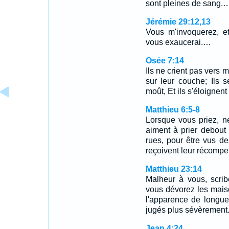
sont pleines de sang.
Jérémie 29:12,13
Vous m'invoquerez, et
vous exaucerai.…
Osée 7:14
Ils ne crient pas vers 
sur leur couche; Ils 
moût, Et ils s'éloignent
Matthieu 6:5-8
Lorsque vous priez, n
aiment à prier debout
rues, pour être vus de
reçoivent leur récomp
Matthieu 23:14
Malheur à vous, scrib
vous dévorez les mais
l'apparence de longue
jugés plus sévèrement
Jean 4:24