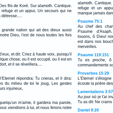
alamoth. Cantique.
Des fils de Koré. Sur alamoth. Cantique.
refuge et un appu
 refuge et un appui, Un secours qui ne
manque jamais dans
a détresse.…
Psaume 75:1
Au chef des chant
la grande nation qui ait des dieux aussi
Psaume d'Asaph.
notre Dieu, l'est de nous toutes les fois
louons, ô Dieu! n
est dans nos bouc
merveilles.
eux, et dit: Criez à haute voix, puisqu'il
Psaume 119:151
lque chose, ou il est occupé, ou il est en
Tu es proche, ô 
ort, et il se réveillera.…
commandements sont
Proverbes 15:29
l'Eternel répondra; Tu crieras, et il dira:
L'Eternel s'éloign
es du milieu de toi le joug, Les gestes
écoute la prière des
rs injurieux,
Lamentations 3:57
Au jour où je t'ai i
Tu as dit: Ne crains
 quelqu'un m'aime, il gardera ma parole,
ous viendrons à lui, et nous ferons notre
Daniel 9:20