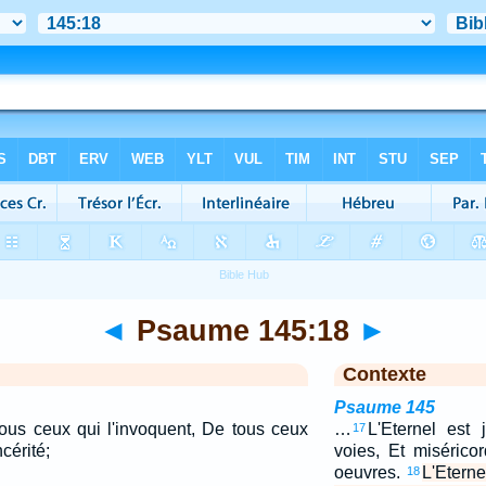
◄
Psaume 145:18
►
Contexte
Psaume 145
tous ceux qui l'invoquent, De tous ceux
…
L'Eternel est 
17
cérité;
voies, Et misérico
oeuvres.
L'Eterne
18