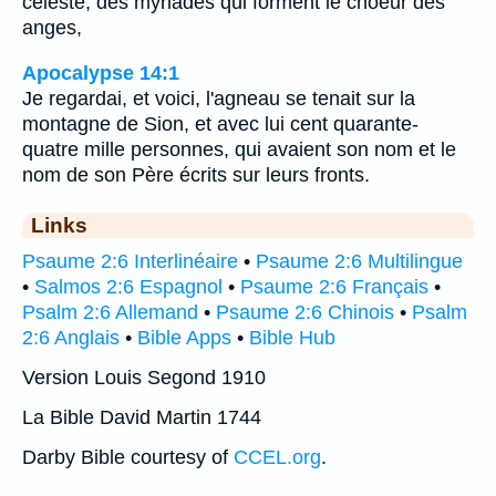
céleste, des myriades qui forment le choeur des
anges,
Apocalypse 14:1
Je regardai, et voici, l'agneau se tenait sur la
montagne de Sion, et avec lui cent quarante-
quatre mille personnes, qui avaient son nom et le
nom de son Père écrits sur leurs fronts.
Links
Psaume 2:6 Interlinéaire
•
Psaume 2:6 Multilingue
•
Salmos 2:6 Espagnol
•
Psaume 2:6 Français
•
Psalm 2:6 Allemand
•
Psaume 2:6 Chinois
•
Psalm
2:6 Anglais
•
Bible Apps
•
Bible Hub
Version Louis Segond 1910
La Bible David Martin 1744
Darby Bible courtesy of
CCEL.org
.