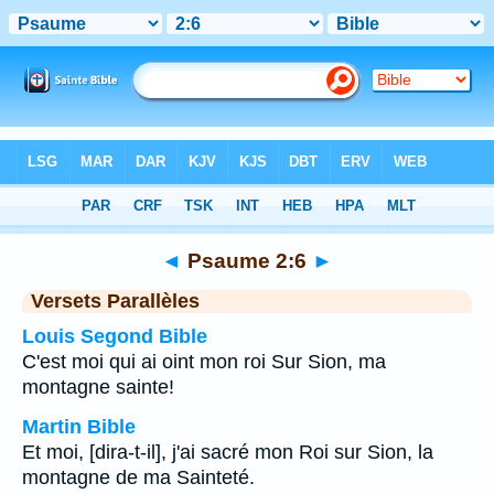
Bible
>
Psaume
>
Chapitre 2
> Verset 6
◄
Psaume 2:6
►
Versets Parallèles
Louis Segond Bible
C'est moi qui ai oint mon roi Sur Sion, ma
montagne sainte!
Martin Bible
Et moi, [dira-t-il], j'ai sacré mon Roi sur Sion, la
montagne de ma Sainteté.