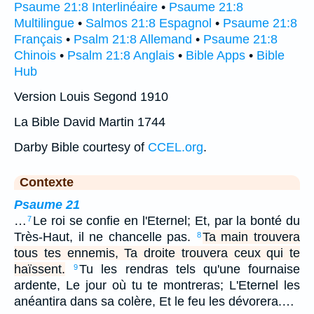
Psaume 21:8 Interlinéaire
•
Psaume 21:8
Multilingue
•
Salmos 21:8 Espagnol
•
Psaume 21:8
Français
•
Psalm 21:8 Allemand
•
Psaume 21:8
Chinois
•
Psalm 21:8 Anglais
•
Bible Apps
•
Bible
Hub
Version Louis Segond 1910
La Bible David Martin 1744
Darby Bible courtesy of
CCEL.org
.
Contexte
Psaume 21
…
Le roi se confie en l'Eternel; Et, par la bonté du
7
Très-Haut, il ne chancelle pas.
Ta main trouvera
8
tous tes ennemis, Ta droite trouvera ceux qui te
haïssent.
Tu les rendras tels qu'une fournaise
9
ardente, Le jour où tu te montreras; L'Eternel les
anéantira dans sa colère, Et le feu les dévorera.…