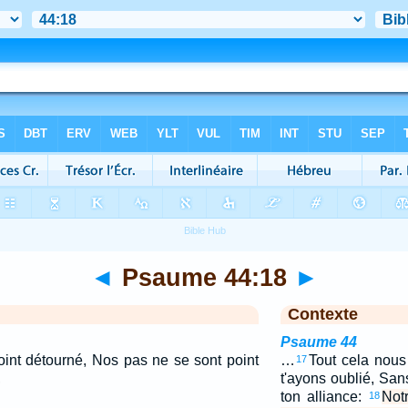
◄
Psaume 44:18
►
Contexte
Psaume 44
oint détourné, Nos pas ne se sont point
…
Tout cela nous
17
,
t'ayons oublié, Sa
ton alliance:
Not
18