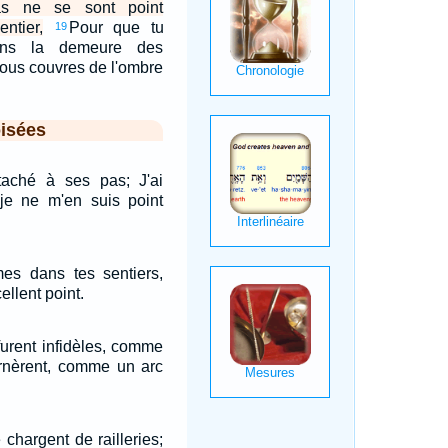
as ne se sont point
ntier,
Pour que tu
19
ans la demeure des
nous couvres de l'ombre
isées
taché à ses pas; J'ai
 je ne m'en suis point
es dans tes sentiers,
llent point.
 furent infidèles, comme
ournèrent, comme un arc
chargent de railleries;