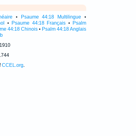
néaire
•
Psaume 44:18 Multilingue
•
ol
•
Psaume 44:18 Français
•
Psalm
me 44:18 Chinois
•
Psalm 44:18 Anglais
ub
 1910
1744
f
CCEL.org
.