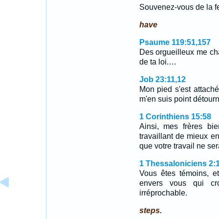
Souvenez-vous de la f
have
Psaume 119:51,157
Des orgueilleux me char
de ta loi.…
Job 23:11,12
Mon pied s'est attaché
m'en suis point détour
1 Corinthiens 15:58
Ainsi, mes frères bie
travaillant de mieux e
que votre travail ne se
1 Thessaloniciens 2:
Vous êtes témoins, e
envers vous qui cro
irréprochable.
steps.