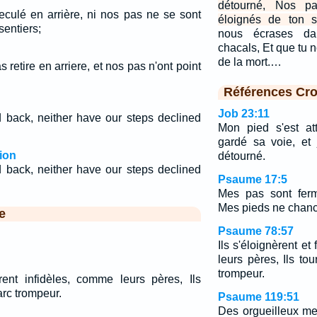
détourné, Nos p
eculé en arrière, ni nos pas ne se sont
éloignés de ton se
sentiers;
nous écrases d
chacals, Et que tu 
de la mort.…
 retire en arriere, et nos pas n'ont point
Références Cro
Job 23:11
d back, neither have our steps declined
Mon pied s'est at
gardé sa voie, et
ion
détourné.
d back, neither have our steps declined
Psaume 17:5
Mes pas sont ferm
Mes pieds ne chance
e
Psaume 78:57
Ils s'éloignèrent et
leurs pères, Ils t
trompeur.
urent infidèles, comme leurs pères, Ils
rc trompeur.
Psaume 119:51
Des orgueilleux me 