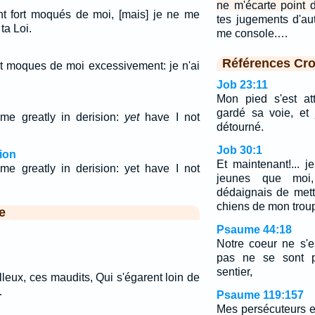
ne m'écarte point d
nt fort moqués de moi, [mais] je ne me
tes jugements d'aut
ta Loi.
me console.…
Références Cro
nt moques de moi excessivement: je n'ai
Job 23:11
Mon pied s'est at
gardé sa voie, et
e greatly in derision:
yet
have I not
détourné.
Job 30:1
ion
Et maintenant!... j
e greatly in derision: yet have I not
jeunes que moi
dédaignais de mett
chiens de mon trou
e
Psaume 44:18
Notre coeur ne s'e
pas ne se sont p
sentier,
leux, ces maudits, Qui s'égarent loin de
…
Psaume 119:157
Mes persécuteurs e