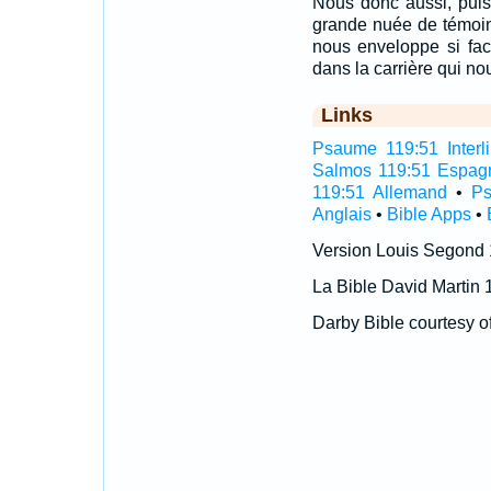
Nous donc aussi, pui
grande nuée de témoins
nous enveloppe si fac
dans la carrière qui no
Links
Psaume 119:51 Interli
Salmos 119:51 Espag
119:51 Allemand
•
Ps
Anglais
•
Bible Apps
•
Version Louis Segond
La Bible David Martin 
Darby Bible courtesy o