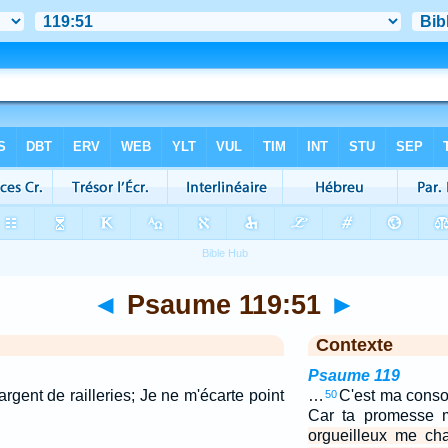
◄
Psaume 119:51
►
Contexte
Psaume 119
gent de railleries; Je ne m'écarte point
…
C'est ma conso
50
Car ta promesse 
orgueilleux me cha