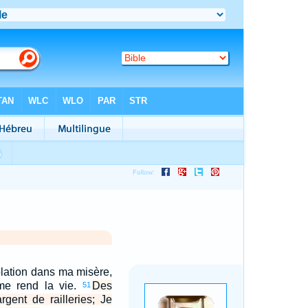
lation dans ma misère,
me rend la vie.
Des
51
rgent de railleries; Je