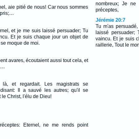
nombreux; Je ne m
rnel, aie pitié de nous! Car nous sommes
préceptes,
pris;…
Jérémie 20:7
Tu m'as persuadé, 
nel, et je me suis laissé persuader; Tu
laissé persuader; 
incu. Et je suis chaque jour un objet de
vaincu. Et je suis 
e se moque de moi.
raillerie, Tout le 
ent avares, écoutaient aussi tout cela, et
i.…
là, et regardait. Les magistrats se
isant: Il a sauvé les autres; qu'il se
 le Christ, l'élu de Dieu!
réceptes: Eternel, ne me rends point