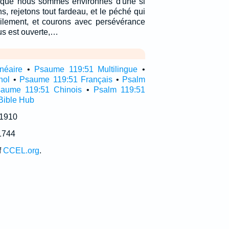
sque nous sommes environnés d'une si
, rejetons tout fardeau, et le péché qui
ilement, et courons avec persévérance
us est ouverte,…
néaire
•
Psaume 119:51 Multilingue
•
nol
•
Psaume 119:51 Français
•
Psalm
aume 119:51 Chinois
•
Psalm 119:51
Bible Hub
 1910
1744
f
CCEL.org
.