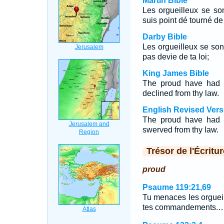
Martin Bible
Les orgueilleux se so
suis point dé tourné de 
Darby Bible
Les orgueilleux se so
pas devie de ta loi;
King James Bible
The proud have had m
declined from thy law.
English Revised Vers
The proud have had m
swerved from thy law.
Trésor de l'Écritur
proud
Psaume 119:21,69
Tu menaces les orgueil
tes commandements.