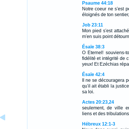
Psaume 44:18
Notre coeur ne s'est p
éloignés de ton sentier
Job 23:11
Mon pied s'est attaché
m'en suis point détourn
Ésaïe 38:3
O Eternel! souviens-t
fidélité et intégrité de 
yeux! Et Ezéchias répa
Ésaïe 42:4
Il ne se découragera po
qu'il ait établi la justi
sa loi.
Actes 20:23,24
seulement, de ville en
liens et des tribulatio
Hébreux 12:1-3