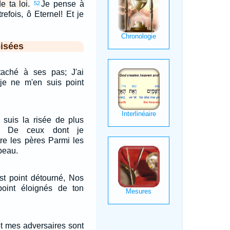
e ta loi.
Je pense à
52
refois, ô Eternel! Et je
isées
taché à ses pas; J'ai
 je ne m'en suis point
e suis la risée de plus
, De ceux dont je
re les pères Parmi les
peau.
st point détourné, Nos
oint éloignés de ton
t mes adversaires sont