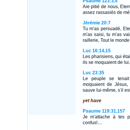
Psaume 123:3,4
Aie pitié de nous, Ete
assez rassasiés de mé
Jérémie 20:7
Tu m'as persuadé, Eter
m'as saisi, tu m'as va
raillerie, Tout le mond
Luc 16:14,15
Les pharisiens, qui étai
ils se moquaient de lu
Luc 23:35
Le peuple se tenait 
moquaient de Jésus, d
sauve lui-même, s'il est
yet have
Psaume 119:31,157
Je m'attache à tes p
confus!…