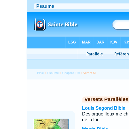
Bible
>
Psaume
>
Chapitre 119
> Verset 51
Versets Parallèles
Louis Segond Bible
Des orgueilleux me char
de ta loi.