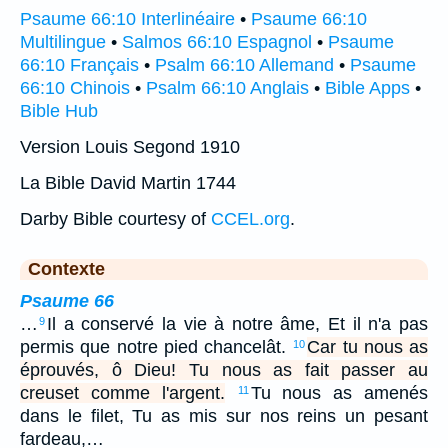
Psaume 66:10 Interlinéaire
•
Psaume 66:10
Multilingue
•
Salmos 66:10 Espagnol
•
Psaume
66:10 Français
•
Psalm 66:10 Allemand
•
Psaume
66:10 Chinois
•
Psalm 66:10 Anglais
•
Bible Apps
•
Bible Hub
Version Louis Segond 1910
La Bible David Martin 1744
Darby Bible courtesy of
CCEL.org
.
Contexte
Psaume 66
…
Il a conservé la vie à notre âme, Et il n'a pas
9
permis que notre pied chancelât.
Car tu nous as
10
éprouvés, ô Dieu! Tu nous as fait passer au
creuset comme l'argent.
Tu nous as amenés
11
dans le filet, Tu as mis sur nos reins un pesant
fardeau,…