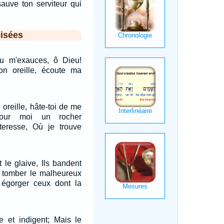
auve ton serviteur qui
isées
 tu m'exauces, ô Dieu!
ton oreille, écoute ma
 oreille, hâte-toi de me
pour moi un rocher
rteresse, Où je trouve
 le glaive, Ils bandent
re tomber le malheureux
r égorger ceux dont la
e et indigent; Mais le