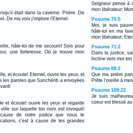
Seigneur pense à 
mon libérateur: Mon
squ'il était dans la caverne. Prière. De
nel, De ma voix j'implore l'Eternel.
Psaume 70:5
Moi, je suis pauvr
hâte-toi en ma fav
mon libérateur: Eter
eille, hâte-toi de me secourir! Sois pour
Psaume 71:2
eur, une forteresse, Où je trouve mon
Dans ta justice, sa
Incline vers moi ton
Psaume 88:2
ille, et écoute! Eternel, ouvre tes yeux, et
Que ma prière par
es les paroles que Sanchérib a envoyées
Prête l'oreille à me
ivant!
Psaume 109:22
Je suis malheureu
coeur est blessé a
lle et écoute! ouvre les yeux et regarde
 ville sur laquelle ton nom est invoqué!
cause de notre justice que nous te
cations, c'est à cause de tes grandes