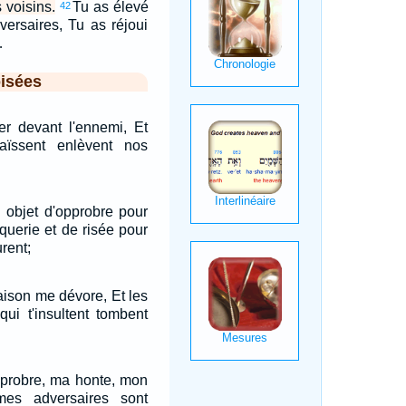
 voisins.
Tu as élevé
42
versaires, Tu as réjoui
…
isées
er devant l'ennemi, Et
ïssent enlèvent nos
 objet d'opprobre pour
querie et de risée pour
rent;
aison me dévore, Et les
ui t'insultent tombent
probre, ma honte, mon
mes adversaires sont