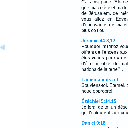
Car ainsi parle l'Etern
que ma colère et ma fu
de Jérusalem, de mêm
vous allez en Egypte
d'épouvante, de maléd
plus ce lieu.
Jérémie 44:8,12
Pourquoi m'irritez-v
offrant de l'encens au
êtes venus pour y dem
d'être un objet de mal
nations de la terre?…
Lamentations 5:1
Souviens-toi, Eternel, 
notre opprobre!
Ézéchiel 5:14,15
Je ferai de toi un dése
qui t'entourent, aux ye
Daniel 9:16