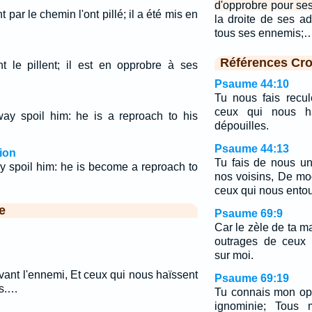
d'opprobre pour ses
par le chemin l'ont pillé; il a été mis en
la droite de ses ad
.
tous ses ennemis;
Références Cro
 le pillent; il est en opprobre à ses
Psaume 44:10
Tu nous fais recul
ceux qui nous ha
way spoil him: he is a reproach to his
dépouilles.
Psaume 44:13
ion
Tu fais de nous un
ay spoil him: he is become a reproach to
nos voisins, De mo
ceux qui nous entou
e
Psaume 69:9
Car le zèle de ta m
outrages de ceux q
sur moi.
vant l'ennemi, Et ceux qui nous haïssent
Psaume 69:19
es.…
Tu connais mon op
ignominie; Tous 