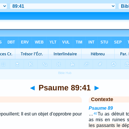
◄
Psaume 89:41
►
Contexte
Psaume 89
pouillent; Il est un objet d'opprobre pour
…
Tu as détruit t
40
as mis en ruines s
les passants le dépo