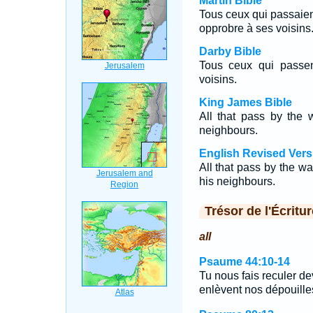
Martin Bible
Tous ceux qui passaient 
opprobre à ses voisins
Darby Bible
Tous ceux qui passent
voisins.
King James Bible
All that pass by the 
neighbours.
English Revised Vers
All that pass by the w
his neighbours.
Trésor de l'Écritur
all
Psaume 44:10-14
Tu nous fais reculer de
enlèvent nos dépouill