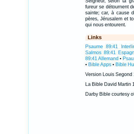
Seigneur, selon ta gr
fureur se détournent d
sainte; car, à cause 
pères, Jérusalem et t
qui nous entourent.
Links
Psaume 89:41 Interli
Salmos 89:41 Espagn
89:41 Allemand
•
Psau
•
Bible Apps
•
Bible H
Version Louis Segond
La Bible David Martin 
Darby Bible courtesy o