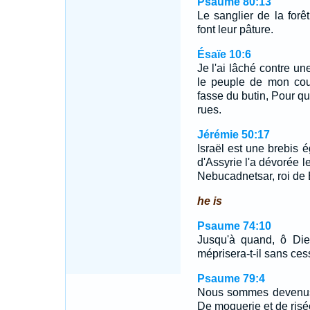
Psaume 80:13
Le sanglier de la for
font leur pâture.
Ésaïe 10:6
Je l'ai lâché contre une
le peuple de mon cour
fasse du butin, Pour qu
rues.
Jérémie 50:17
Israël est une brebis é
d'Assyrie l'a dévorée le
Nebucadnetsar, roi de
he is
Psaume 74:10
Jusqu'à quand, ô Dieu
méprisera-t-il sans ce
Psaume 79:4
Nous sommes devenus 
De moquerie et de risé