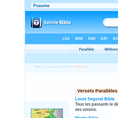
Bible
>
Psaume
>
Chapitre 89
> Verset 41
Versets Parallèles
Louis Segond Bible
Tous les passants le dé
ses voisins.