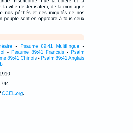
ande miséricorde, que ta colère et ta
e ta ville de Jérusalem, de ta montagne
de nos péchés et des iniquités de nos
on peuple sont en opprobre à tous ceux
néaire
•
Psaume 89:41 Multilingue
•
ol
•
Psaume 89:41 Français
•
Psalm
me 89:41 Chinois
•
Psalm 89:41 Anglais
ub
 1910
1744
f
CCEL.org
.