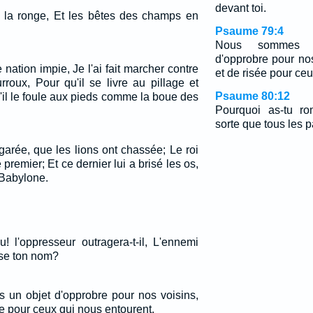
devant toi.
êt la ronge, Et les bêtes des champs en
Psaume 79:4
Nous sommes 
d'opprobre pour no
 nation impie, Je l'ai fait marcher contre
et de risée pour ce
roux, Pour qu'il se livre au pillage et
Psaume 80:12
'il le foule aux pieds comme la boue des
Pourquoi as-tu ro
sorte que tous les 
garée, que les lions ont chassée; Le roi
 premier; Et ce dernier lui a brisé les os,
 Babylone.
! l'oppresseur outragera-t-il, L'ennemi
sse ton nom?
un objet d'opprobre pour nos voisins,
e pour ceux qui nous entourent.