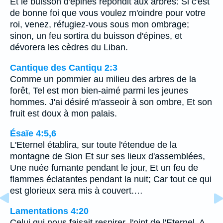
Et le buisson d'épines répondit aux arbres: Si c'est
de bonne foi que vous voulez m'oindre pour votre
roi, venez, réfugiez-vous sous mon ombrage;
sinon, un feu sortira du buisson d'épines, et
dévorera les cèdres du Liban.
Cantique des Cantiqu 2:3
Comme un pommier au milieu des arbres de la
forêt, Tel est mon bien-aimé parmi les jeunes
hommes. J'ai désiré m'asseoir à son ombre, Et son
fruit est doux à mon palais.
Ésaïe 4:5,6
L'Eternel établira, sur toute l'étendue de la
montagne de Sion Et sur ses lieux d'assemblées,
Une nuée fumante pendant le jour, Et un feu de
flammes éclatantes pendant la nuit; Car tout ce qui
est glorieux sera mis à couvert.…
Lamentations 4:20
Celui qui nous faisait respirer, l'oint de l'Eternel, A