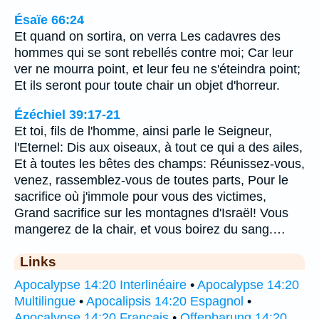
Ésaïe 66:24
Et quand on sortira, on verra Les cadavres des
hommes qui se sont rebellés contre moi; Car leur
ver ne mourra point, et leur feu ne s'éteindra point;
Et ils seront pour toute chair un objet d'horreur.
Ézéchiel 39:17-21
Et toi, fils de l'homme, ainsi parle le Seigneur,
l'Eternel: Dis aux oiseaux, à tout ce qui a des ailes,
Et à toutes les bêtes des champs: Réunissez-vous,
venez, rassemblez-vous de toutes parts, Pour le
sacrifice où j'immole pour vous des victimes,
Grand sacrifice sur les montagnes d'Israël! Vous
mangerez de la chair, et vous boirez du sang.…
Links
Apocalypse 14:20 Interlinéaire
•
Apocalypse 14:20
Multilingue
•
Apocalipsis 14:20 Espagnol
•
Apocalypse 14:20 Français
•
Offenbarung 14:20