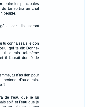
re entre les principales
 de toi sortira un chef
on peuple.
igés, car ils seront
Si tu connaissais le don
celui qui te dit: Donne-
lui aurais toi-même
t il t'aurait donné de
 femme, tu n'as rien pour
est profond; d'où aurais-
ive?
ra de l'eau que je lui
is soif, et l'eau que je
ndra en lui une source