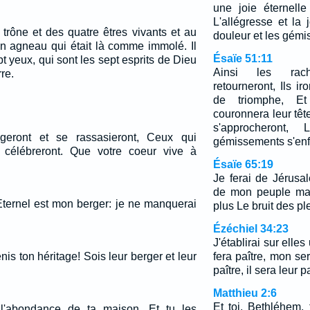
une joie éternelle
L'allégresse et la 
 trône et des quatre êtres vivants et au
douleur et les gémi
 un agneau qui était là comme immolé. Il
Ésaïe 51:11
pt yeux, qui sont les sept esprits de Dieu
Ainsi les rach
re.
retourneront, Ils i
de triomphe, Et
couronnera leur tête
s'approcheront,
eront et se rassasieront, Ceux qui
gémissements s'enfu
e célébreront. Que votre coeur vive à
Ésaïe 65:19
Je ferai de Jérusa
de mon peuple ma 
Eternel est mon berger: je ne manquerai
plus Le bruit des ple
Ézéchiel 34:23
J'établirai sur elles
is ton héritage! Sois leur berger et leur
fera paître, mon ser
paître, il sera leur p
Matthieu 2:6
Et toi, Bethléhem,
 l'abondance de ta maison, Et tu les