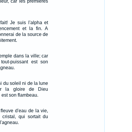
uleur, car les premières
fait! Je suis l'alpha et
ncement et la fin. A
donnerai de la source de
uitement.
emple dans la ville; car
tout-puissant est son
'agneau.
i du soleil ni de la lune
car la gloire de Dieu
au est son flambeau.
fleuve d'eau de la vie,
ristal, qui sortait du
 l'agneau.