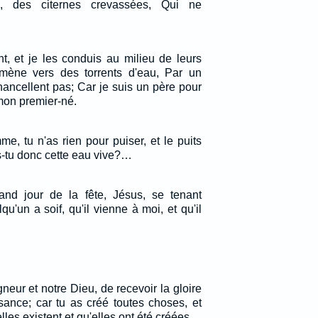
s, des citernes crevassées, Qui ne
nt, et je les conduis au milieu de leurs
 mène vers des torrents d'eau, Par un
hancellent pas; Car je suis un père pour
 mon premier-né.
mme, tu n'as rien pour puiser, et le puits
is-tu donc cette eau vive?…
rand jour de la fête, Jésus, se tenant
qu'un a soif, qu'il vienne à moi, et qu'il
neur et notre Dieu, de recevoir la gloire
ssance; car tu as créé toutes choses, et
elles existent et qu'elles ont été créées.