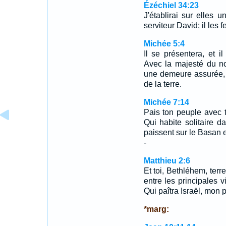
Ézéchiel 34:23
J'établirai sur elles u
serviteur David; il les f
Michée 5:4
Il se présentera, et i
Avec la majesté du no
une demeure assurée, C
de la terre.
Michée 7:14
Pais ton peuple avec t
Qui habite solitaire d
paissent sur le Basan 
-
Matthieu 2:6
Et toi, Bethléhem, terr
entre les principales v
Qui paîtra Israël, mon 
*marg: