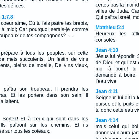
certes pas la moind
tes délices.
villes de Juda, Car
 1:7,8
Qui paîtra Israël, m
coeur aime, Où tu fais paître tes brebis,
Matthieu 5:4
r à midi; Car pourquoi serais-je comme
Heureux les affl
troupeaux de tes compagnons? -…
consolés!
Jean 4:10
prépare à tous les peuples, sur cette
Jésus lui répondit: 
de mets succulents, Un festin de vins
de Dieu et qui est 
ents, pleins de moelle, De vins vieux,
moi à boire! tu 
demandé à boire, e
l'eau vive.
paîtra son troupeau, Il prendra les
Jean 4:11
s, Et les portera dans son sein; Il
Seigneur, lui dit la
allaitent.
puiser, et le puits 
tu donc cette eau v
: Sortez! Et à ceux qui sont dans les
Jean 4:14
 Ils paîtront sur les chemins, Et ils
mais celui qui boi
s sur tous les coteaux.
donnerai n'aura jama
lui donnerai devie