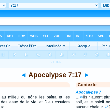
◄
Apocalypse 7:17
►
Contexte
Apocalypse 7
 au milieu du trône les paîtra et les
…
ils n'auront plu
16
 des eaux de la vie, et Dieu essuiera
soif, et le soleil n
ux.
aucune chaleur.
17