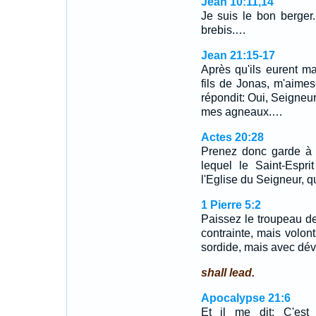
Jean 10:11,14
Je suis le bon berger
brebis.…
Jean 21:15-17
Après qu'ils eurent m
fils de Jonas, m'aimes
répondit: Oui, Seigneur,
mes agneaux.…
Actes 20:28
Prenez donc garde à 
lequel le Saint-Espri
l'Eglise du Seigneur, q
1 Pierre 5:2
Paissez le troupeau de
contrainte, mais volon
sordide, mais avec dé
shall lead.
Apocalypse 21:6
Et il me dit: C'est 