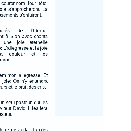
 couronnera leur tête;
joie s'approcheront, La
ssements s'enfuiront.
etés de l'Eternel
ront à Sion avec chants
 une joie éternelle
; L'allégresse et la joie
 La douleur et les
iront.
lem mon allégresse, Et
joie; On n'y entendra
urs et le bruit des cris.
 un seul pasteur, qui les
viteur David; il les fera
asteur.
 terre de Juda, Tu n'es