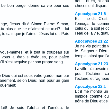
deuil, ni cri, ni do
. Le bon berger donne sa vie pour ses
choses ont disparu.
Apocalypse 21:6
Et il me dit: C'est 
l'oméga, le comme
angé, Jésus dit à Simon Pierre: Simon,
celui qui a soif je 
-tu plus que ne m'aiment ceux-ci? Il lui
l'eau de la vie, grat
 tu sais que je t'aime. Jésus lui dit: Pais
Apocalypse 21:22
Je ne vis point de t
le Seigneur Dieu 
vous-mêmes, et à tout le troupeau sur
temple, ainsi que l
t vous a établis évêques, pour paître
u'il s'est acquise par son propre sang.
Apocalypse 21:23
La ville n'a besoin n
pour l'éclairer; 
 Dieu qui est sous votre garde, non par
l'éclaire, et l'agne
tairement, selon Dieu; non pour un gain
vouement;
Apocalypse 22:1
Et il me montra un 
limpide comme du c
trône de Dieu et de
fait! Je suis l'alpha et l'oméga, le