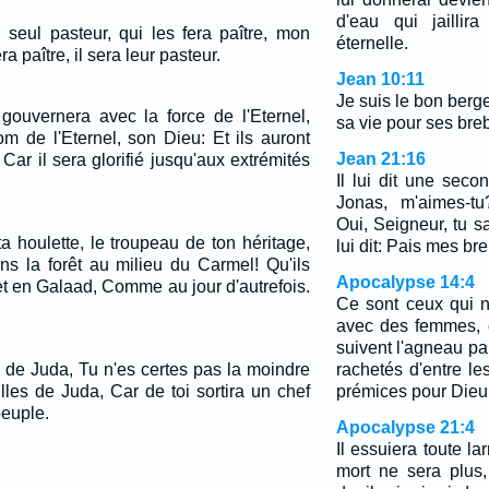
d'eau qui jaillir
n seul pasteur, qui les fera paître, mon
éternelle.
era paître, il sera leur pasteur.
Jean 10:11
Je suis le bon berg
l gouvernera avec la force de l'Eternel,
sa vie pour ses breb
m de l'Eternel, son Dieu: Et ils auront
Jean 21:16
ar il sera glorifié jusqu'aux extrémités
Il lui dit une seco
Jonas, m'aimes-tu
Oui, Seigneur, tu s
a houlette, le troupeau de ton héritage,
lui dit: Pais mes bre
ans la forêt au milieu du Carmel! Qu'ils
Apocalypse 14:4
et en Galaad, Comme au jour d'autrefois.
Ce sont ceux qui n
avec des femmes, ca
suivent l'agneau part
e de Juda, Tu n'es certes pas la moindre
rachetés d'entre 
illes de Juda, Car de toi sortira un chef
prémices pour Dieu 
peuple.
Apocalypse 21:4
Il essuiera toute la
mort ne sera plus,