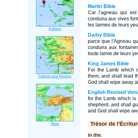
Martin Bible
Car l'agneau qui est 
conduira aux vives fon
les larmes de leurs yeu
Darby Bible
parce que l'Agneau qui 
conduira aux fontaine
toute larme de leurs ye
King James Bible
For the Lamb which is
them, and shall lead t
God shall wipe away all
English Revised Vers
for the Lamb which is i
shepherd, and shall gui
and God shall wipe awa
Trésor de l'Écritur
in the.