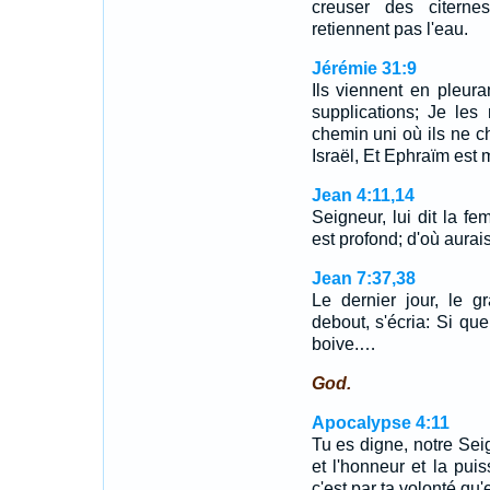
creuser des citerne
retiennent pas l'eau.
Jérémie 31:9
Ils viennent en pleura
supplications; Je les
chemin uni où ils ne c
Israël, Et Ephraïm est
Jean 4:11,14
Seigneur, lui dit la fe
est profond; d'où aura
Jean 7:37,38
Le dernier jour, le g
debout, s'écria: Si quel
boive.…
God.
Apocalypse 4:11
Tu es digne, notre Seig
et l'honneur et la pui
c'est par ta volonté qu'