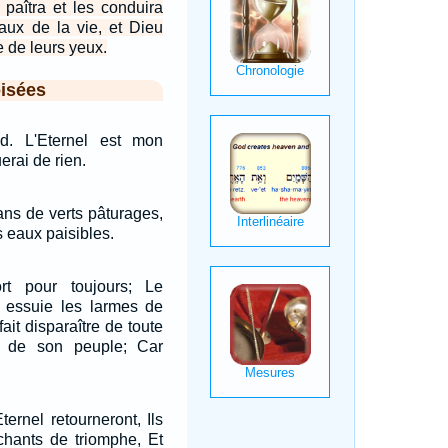
 paîtra et les conduira
aux de la vie, et Dieu
e de leurs yeux.
isées
d. L'Eternel est mon
erai de rien.
dans de verts pâturages,
s eaux paisibles.
rt pour toujours; Le
l, essuie les larmes de
fait disparaître de toute
re de son peuple; Car
ternel retourneront, Ils
chants de triomphe, Et