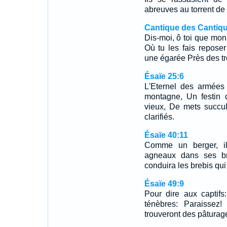
abreuves au torrent de 
Cantique des Cantiqu
Dis-moi, ô toi que mon 
Où tu les fais repose
une égarée Près des 
Ésaïe 25:6
L'Eternel des armées 
montagne, Un festin 
vieux, De mets succul
clarifiés.
Ésaïe 40:11
Comme un berger, il 
agneaux dans ses bra
conduira les brebis qui 
Ésaïe 49:9
Pour dire aux captifs
ténèbres: Paraissez!
trouveront des pâturage