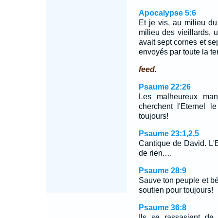
Apocalypse 5:6
Et je vis, au milieu du
milieu des vieillards,
avait sept cornes et se
envoyés par toute la ter
feed.
Psaume 22:26
Les malheureux mang
cherchent l'Eternel l
toujours!
Psaume 23:1,2,5
Cantique de David. L'
de rien.…
Psaume 28:9
Sauve ton peuple et bén
soutien pour toujours!
Psaume 36:8
Ils se rassasient de