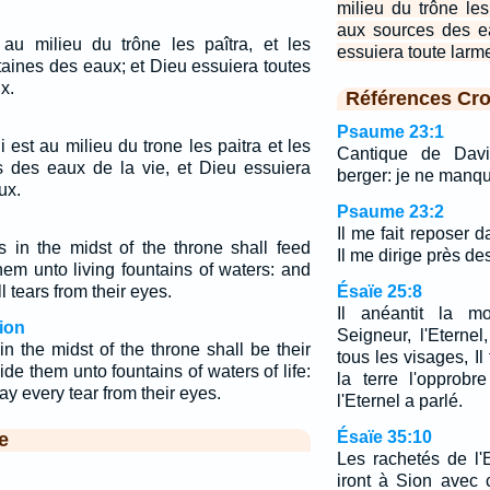
milieu du trône les
aux sources des e
au milieu du trône les paîtra, et les
essuiera toute larm
taines des eaux; et Dieu essuiera toutes
x.
Références Cro
Psaume 23:1
est au milieu du trone les paitra et les
Cantique de Davi
s des eaux de la vie, et Dieu essuiera
berger: je ne manqu
ux.
Psaume 23:2
Il me fait reposer 
 in the midst of the throne shall feed
Il me dirige près de
hem unto living fountains of waters: and
 tears from their eyes.
Ésaïe 25:8
Il anéantit la mo
ion
Seigneur, l'Eterne
n the midst of the throne shall be their
tous les visages, Il 
de them unto fountains of waters of life:
la terre l'opprob
y every tear from their eyes.
l'Eternel a parlé.
Ésaïe 35:10
e
Les rachetés de l'E
iront à Sion avec 