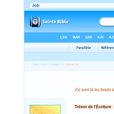
Bible
>
Job
>
Chapitre 26
> Verset 14
Ce sont là les bords d
Trésor de l'Écriture