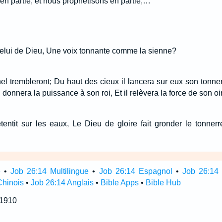
n partie, et nous prophétisons en partie,…
elui de Dieu, Une voix tonnante comme la sienne?
el trembleront; Du haut des cieux il lancera sur eux son tonnerr
Il donnera la puissance à son roi, Et il relèvera la force de son oi
etentit sur les eaux, Le Dieu de gloire fait gronder le tonnerre
e
•
Job 26:14 Multilingue
•
Job 26:14 Espagnol
•
Job 26:14 
Chinois
•
Job 26:14 Anglais
•
Bible Apps
•
Bible Hub
 1910