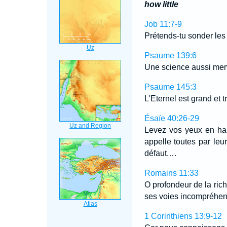
how little
Job 11:7-9
Prétends-tu sonder les
Psaume 139:6
Une science aussi merve
Psaume 145:3
L'Eternel est grand et 
Ésaïe 40:26-29
Levez vos yeux en hau
appelle toutes par leu
défaut.…
Romains 11:33
O profondeur de la ric
ses voies incompréhen
1 Corinthiens 13:9-12