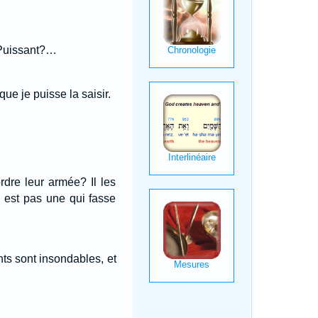
-Puissant?…
ue je puisse la saisir.
dre leur armée? Il les
n est pas une qui fasse
ts sont insondables, et