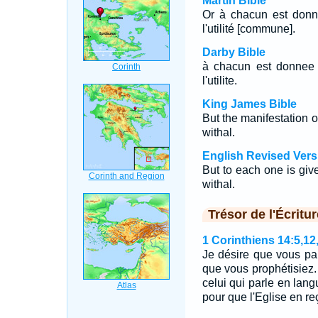
Martin Bible
Or à chacun est donné
l'utilité [commune].
Darby Bible
à chacun est donnee l
l'utilite.
King James Bible
But the manifestation of
withal.
English Revised Vers
But to each one is given
withal.
Trésor de l'Écritur
1 Corinthiens 14:5,12
Je désire que vous pa
que vous prophétisiez.
celui qui parle en lang
pour que l'Eglise en re