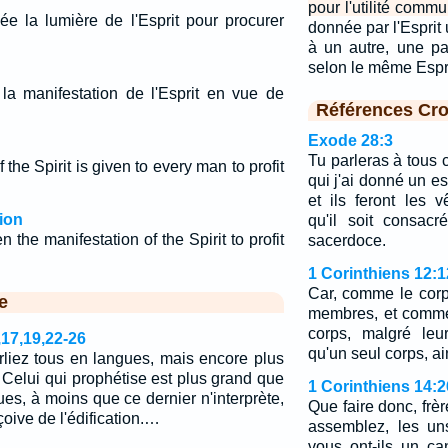
pour l'utilité commu
e la lumière de l'Esprit pour procurer
donnée par l'Esprit
à un autre, une p
selon le même Espr
a manifestation de l'Esprit en vue de
Références Cro
Exode 28:3
Tu parleras à tous 
 the Spirit is given to every man to profit
qui j'ai donné un esp
et ils feront les 
ion
qu'il soit consac
 the manifestation of the Spirit to profit
sacerdoce.
1 Corinthiens 12:1
Car, comme le corp
e
membres, et comme
corps, malgré leu
,17,19,22-26
qu'un seul corps, ain
rliez tous en langues, mais encore plus
 Celui qui prophétise est plus grand que
1 Corinthiens 14:2
ues, à moins que ce dernier n'interprète,
Que faire donc, fr
çoive de l'édification.…
assemblez, les un
vous ont-ils un can