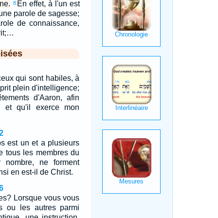
ne.
En effet, à l'un est
8
 une parole de sagesse;
arole de connaissance,
it;…
isées
ceux qui sont habiles, à
rit plein d'intelligence;
vêtements d'Aaron, afin
ré et qu'il exerce mon
2
s est un et a plusieurs
 tous les membres du
r nombre, ne forment
si en est-il de Christ.
6
ères? Lorsque vous vous
s ou les autres parmi
tique, une instruction,