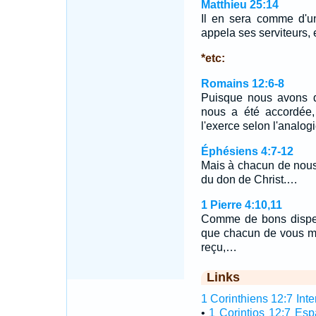
Matthieu 25:14
Il en sera comme d'u
appela ses serviteurs, e
*etc:
Romains 12:6-8
Puisque nous avons de
nous a été accordée,
l'exerce selon l'analogi
Éphésiens 4:7-12
Mais à chacun de nous
du don de Christ.…
1 Pierre 4:10,11
Comme de bons dispen
que chacun de vous met
reçu,…
Links
1 Corinthiens 12:7 Inte
•
1 Corintios 12:7 Es