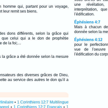
une révélation
n homme qui, partant pour un voyage,
interprétation, q
t leur remit ses biens.
l'édification.
Éphésiens 4:7
Mais à chacun de
donnée selon la me
s dons différents, selon la grâce qui
 que celui qui a le don de prophétie
Éphésiens 4:12
e de la foi;…
pour le perfectio
vue de l'oeuvre
l'édification du corp
 la grâce a été donnée selon la mesure
sateurs des diverses grâces de Dieu,
te au service des autres le don qu'il a
rlinéaire
•
1 Corinthiens 12:7 Multilingue
pagnol
•
1 Corinthiens 12:7 Français
•
1