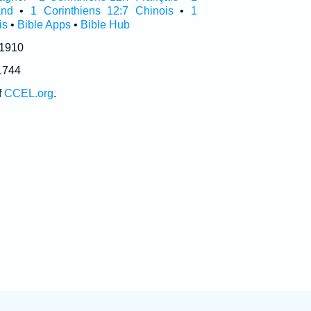
and
•
1 Corinthiens 12:7 Chinois
•
1
is
•
Bible Apps
•
Bible Hub
 1910
1744
f
CCEL.org
.