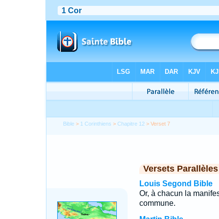
Bible
>
1 Corinthiens
>
Chapitre 12
> Verset 7
Versets Parallèles
Louis Segond Bible
Or, à chacun la manifest
commune.