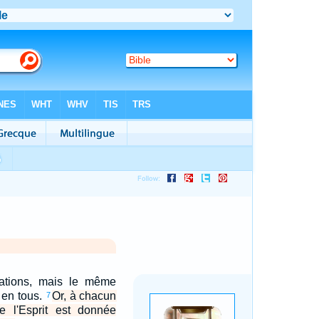
érations, mais le même
 en tous.
Or, à chacun
7
de l'Esprit est donnée