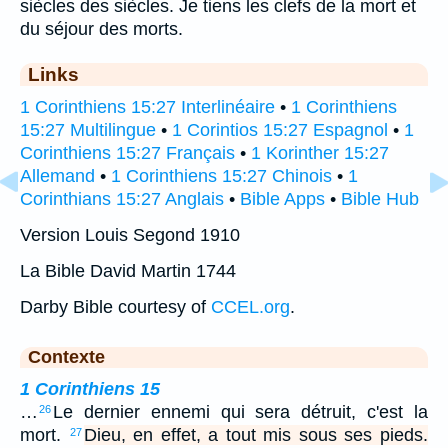
siècles des siècles. Je tiens les clefs de la mort et
du séjour des morts.
Links
1 Corinthiens 15:27 Interlinéaire
•
1 Corinthiens
15:27 Multilingue
•
1 Corintios 15:27 Espagnol
•
1
Corinthiens 15:27 Français
•
1 Korinther 15:27
Allemand
•
1 Corinthiens 15:27 Chinois
•
1
Corinthians 15:27 Anglais
•
Bible Apps
•
Bible Hub
Version Louis Segond 1910
La Bible David Martin 1744
Darby Bible courtesy of
CCEL.org
.
Contexte
1 Corinthiens 15
…
Le dernier ennemi qui sera détruit, c'est la
26
mort.
Dieu, en effet, a tout mis sous ses pieds.
27