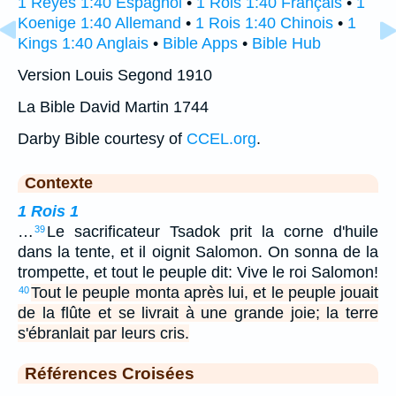
1 Reyes 1:40 Espagnol
•
1 Rois 1:40 Français
•
1
Koenige 1:40 Allemand
•
1 Rois 1:40 Chinois
•
1
Kings 1:40 Anglais
•
Bible Apps
•
Bible Hub
Version Louis Segond 1910
La Bible David Martin 1744
Darby Bible courtesy of
CCEL.org
.
Contexte
1 Rois 1
…
Le sacrificateur Tsadok prit la corne d'huile
39
dans la tente, et il oignit Salomon. On sonna de la
trompette, et tout le peuple dit: Vive le roi Salomon!
Tout le peuple monta après lui, et le peuple jouait
40
de la flûte et se livrait à une grande joie; la terre
s'ébranlait par leurs cris.
Références Croisées