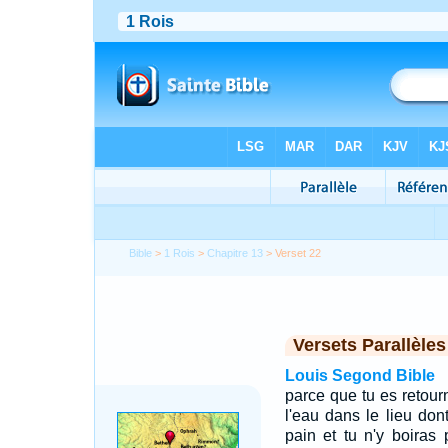
Bible
>
1 Rois
>
Chapitre 13
> Verset 22
Versets Parallèles
Louis Segond Bible
parce que tu es retour
l'eau dans le lieu dont
pain et tu n'y boiras 