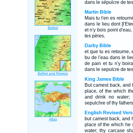
dans le sépulcre de tes
Martin Bible
Mais tu t'en es retourn
dans le lieu dont [l'Ete
et n'y bois point d'eau
tes pères.
Darby Bible
et que tu es retourne,
bu de l'eau dans le lie
de pain et tu n'y boir
dans le sepulcre de tes
King James Bible
But camest back, and 
place, of the which
t
and drink no water; 
sepulchre of thy fathers
English Revised Vers
but camest back, and 
place of the which he 
water; thy carcase sh