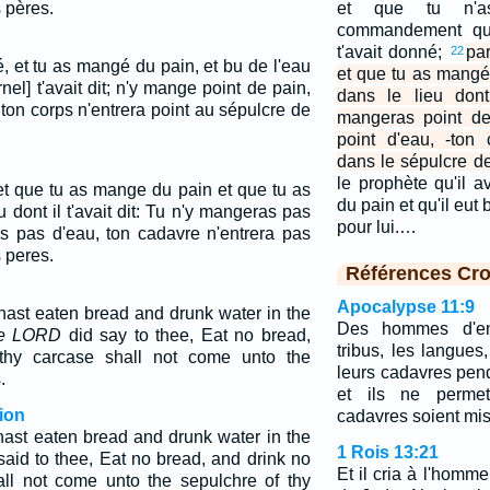
 pères.
et que tu n'a
commandement que 
t'avait donné;
pa
22
é, et tu as mangé du pain, et bu de l'eau
et que tu as mangé
rnel] t'avait dit; n'y mange point de pain,
dans le lieu dont 
, ton corps n'entrera point au sépulcre de
mangeras point de
point d'eau, -ton
dans le sépulcre de
le prophète qu'il 
 et que tu as mange du pain et que tu as
du pain et qu'il eut b
u dont il t'avait dit: Tu n'y mangeras pas
pour lui.…
as pas d'eau, ton cadavre n'entrera pas
 peres.
Références Cro
Apocalypse 11:9
hast eaten bread and drunk water in the
Des hommes d'ent
he LORD
did say to thee, Eat no bread,
tribus, les langues,
thy carcase shall not come unto the
leurs cadavres pend
.
et ils ne permet
ion
cadavres soient mis
hast eaten bread and drunk water in the
1 Rois 13:21
said to thee, Eat no bread, and drink no
Et il cria à l'homm
all not come unto the sepulchre of thy