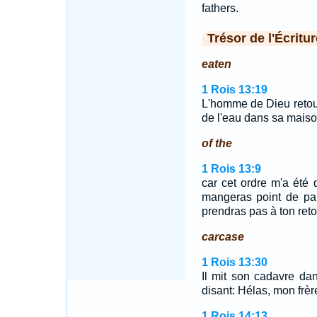
fathers.
Trésor de l'Écritur
eaten
1 Rois 13:19
L'homme de Dieu retour
de l'eau dans sa maiso
of the
1 Rois 13:9
car cet ordre m'a été 
mangeras point de pai
prendras pas à ton reto
carcase
1 Rois 13:30
Il mit son cadavre dans
disant: Hélas, mon frèr
1 Rois 14:13