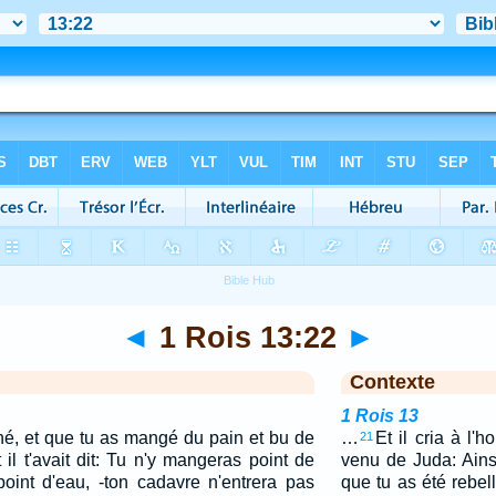
◄
1 Rois 13:22
►
Contexte
1 Rois 13
né, et que tu as mangé du pain et bu de
…
Et il cria à l'
21
 il t'avait dit: Tu n'y mangeras point de
venu de Juda: Ainsi
point d'eau, -ton cadavre n'entrera pas
que tu as été rebell