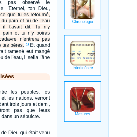
s pas observé le
l'Eternel, ton Dieu,
rce que tu es retourné,
 du pain et bu de l'eau
il t'avait dit: Tu n'y
 pain et tu n'y boiras
 cadavre n'entrera pas
 tes pères.
Et quand
23
avait ramené eut mangé
u de l'eau, il sella l'âne
isées
re les peuples, les
 et les nations, verront
ant trois jours et demi,
tront pas que leurs
 dans un sépulcre.
e de Dieu qui était venu