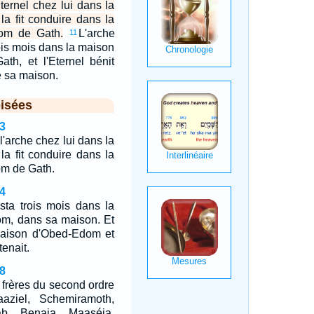
'Eternel chez lui dans la
 la fit conduire dans la
om de Gath.
L'arche
11
rois mois dans la maison
th, et l'Eternel bénit
 sa maison.
isées
3
l'arche chez lui dans la
 la fit conduire dans la
m de Gath.
4
sta trois mois dans la
m, dans sa maison. Et
 maison d'Obed-Edom et
tenait.
8
 frères du second ordre
aziel, Schemiramoth,
ab, Benaja, Maaséja,