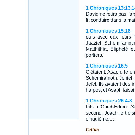
1 Chroniques 13:13,1
David ne retira pas l'ar
fit conduire dans la 
1 Chroniques 15:18
puis avec eux leurs 
Jaaziel, Schemiramoth
Matthithia, Eliphelé 
portiers.
1 Chroniques 16:5
C'étaient: Asaph, le ch
Schemiramoth, Jehiel, 
Jeïel. Ils avaient des 
harpes; et Asaph faisait
1 Chroniques 26:4-8
Fils d'Obed-Edom: S
second, Joach le troi
cinquième,…
Gittite