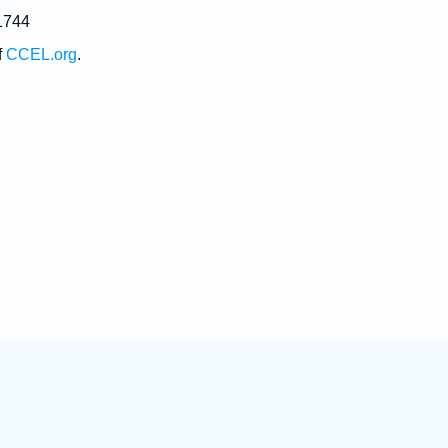
1744
f
CCEL.org
.