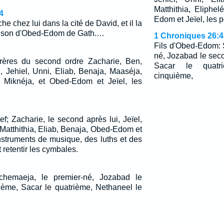
Matthithia, Eliphe
4
Edom et Jeïel, les p
che chez lui dans la cité de David, et il la
maison d'Obed-Edom de Gath.…
1 Chroniques 26:4
Fils d'Obed-Edom: 
né, Jozabad le seco
frères du second ordre Zacharie, Ben,
Sacar le quatr
, Jehiel, Unni, Eliab, Benaja, Maaséja,
cinquième,
et Miknéja, et Obed-Edom et Jeïel, les
ef; Zacharie, le second après lui, Jeïel,
Matthithia, Eliab, Benaja, Obed-Edom et
instruments de musique, des luths et des
 retentir les cymbales.
chemaeja, le premier-né, Jozabad le
sième, Sacar le quatrième, Nethaneel le