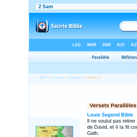
Bible
>
2 Samuel
>
Chapitre 6
> Verset 10
Versets Parallèles
Louis Segond Bible
Il ne voulut pas retirer
de David, et il la fit
Gath.