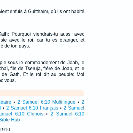
ient enfuis à Guitthaïm, où ils ont habité
 Gath: Pourquoi viendrais-tu aussi avec
ste avec le roi, car tu es étranger, et
 de ton pays.
peuple sous le commandement de Joab, le
haï, fils de Tseruja, frère de Joab, et le
ï, de Gath. Et le roi dit au peuple: Moi
ec vous.
néaire
•
2 Samuel 6:10 Multilingue
•
2
l
•
2 Samuel 6:10 Français
•
2 Samuel
amuel 6:10 Chinois
•
2 Samuel 6:10
Bible Hub
 1910