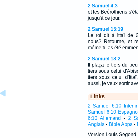
2 Samuel 4:3
et les Beérothiens s'éta
jusqu'à ce jour.
2 Samuel 15:19
Le roi dit à Ittaï de
nous? Retourne, et re
même tu as été emmené
2 Samuel 18:2
Il plaça le tiers du 
tiers sous celui d'Abisc
tiers sous celui d'Itta
aussi, je veux sortir av
Links
2 Samuel 6:10 Interli
Samuel 6:10 Espagno
6:10 Allemand
•
2 S
Anglais
•
Bible Apps
•
Version Louis Segond