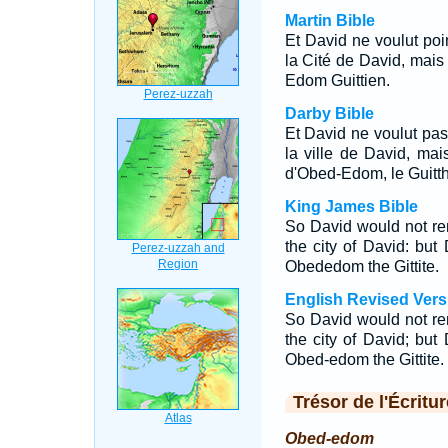
Martin Bible
Et David ne voulut poin
la Cité de David, mais 
Edom Guittien.
Darby Bible
Et David ne voulut pas 
la ville de David, mai
d'Obed-Edom, le Guitth
King James Bible
So David would not re
the city of David: but 
Obededom the Gittite.
English Revised Vers
So David would not re
the city of David; but 
Obed-edom the Gittite.
Trésor de l'Écritur
Obed-edom