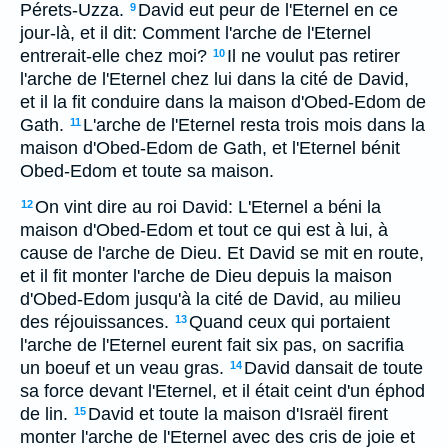
Pérets-Uzza.
David eut peur de l'Eternel en ce
9
jour-là, et il dit: Comment l'arche de l'Eternel
entrerait-elle chez moi?
Il ne voulut pas retirer
10
l'arche de l'Eternel chez lui dans la cité de David,
et il la fit conduire dans la maison d'Obed-Edom de
Gath.
L'arche de l'Eternel resta trois mois dans la
11
maison d'Obed-Edom de Gath, et l'Eternel bénit
Obed-Edom et toute sa maison.
On vint dire au roi David: L'Eternel a béni la
12
maison d'Obed-Edom et tout ce qui est à lui, à
cause de l'arche de Dieu. Et David se mit en route,
et il fit monter l'arche de Dieu depuis la maison
d'Obed-Edom jusqu'à la cité de David, au milieu
des réjouissances.
Quand ceux qui portaient
13
l'arche de l'Eternel eurent fait six pas, on sacrifia
un boeuf et un veau gras.
David dansait de toute
14
sa force devant l'Eternel, et il était ceint d'un éphod
de lin.
David et toute la maison d'Israël firent
15
monter l'arche de l'Eternel avec des cris de joie et