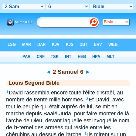
Bible
>
LSG
> 2 Samuel 6
◄
2 Samuel 6
►
Louis Segond Bible
David rassembla encore toute l'élite d'Israël, au
1
nombre de trente mille hommes.
Et David, avec
2
tout le peuple qui était auprès de lui, se mit en
marche depuis Baalé-Juda, pour faire monter de là
l'arche de Dieu, devant laquelle est invoqué le nom
de l'Eternel des armées qui réside entre les
chérubins au-dessus de l'arche.
Ils mirent sur un
3