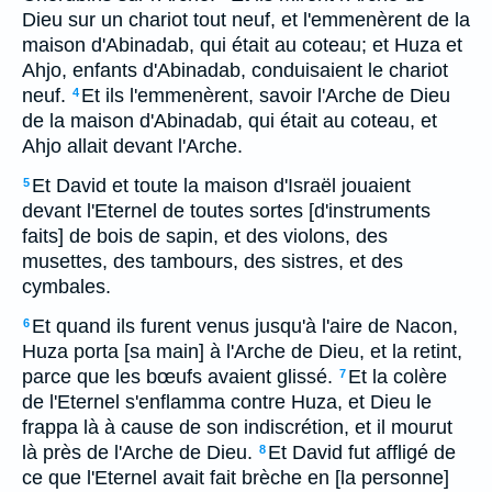
Dieu sur un chariot tout neuf, et l'emmenèrent de la
maison d'Abinadab, qui était au coteau; et Huza et
Ahjo, enfants d'Abinadab, conduisaient le chariot
neuf.
Et ils l'emmenèrent, savoir l'Arche de Dieu
4
de la maison d'Abinadab, qui était au coteau, et
Ahjo allait devant l'Arche.
Et David et toute la maison d'Israël jouaient
5
devant l'Eternel de toutes sortes [d'instruments
faits] de bois de sapin, et des violons, des
musettes, des tambours, des sistres, et des
cymbales.
Et quand ils furent venus jusqu'à l'aire de Nacon,
6
Huza porta [sa main] à l'Arche de Dieu, et la retint,
parce que les bœufs avaient glissé.
Et la colère
7
de l'Eternel s'enflamma contre Huza, et Dieu le
frappa là à cause de son indiscrétion, et il mourut
là près de l'Arche de Dieu.
Et David fut affligé de
8
ce que l'Eternel avait fait brèche en [la personne]