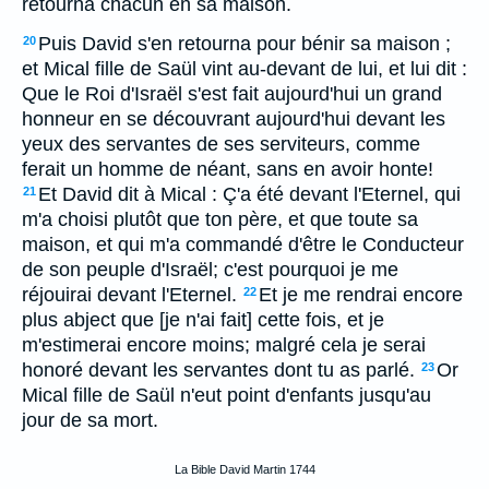
retourna chacun en sa maison.
Puis David s'en retourna pour bénir sa maison ;
20
et Mical fille de Saül vint au-devant de lui, et lui dit :
Que le Roi d'Israël s'est fait aujourd'hui un grand
honneur en se découvrant aujourd'hui devant les
yeux des servantes de ses serviteurs, comme
ferait un homme de néant, sans en avoir honte!
Et David dit à Mical : Ç'a été devant l'Eternel, qui
21
m'a choisi plutôt que ton père, et que toute sa
maison, et qui m'a commandé d'être le Conducteur
de son peuple d'Israël; c'est pourquoi je me
réjouirai devant l'Eternel.
Et je me rendrai encore
22
plus abject que [je n'ai fait] cette fois, et je
m'estimerai encore moins; malgré cela je serai
honoré devant les servantes dont tu as parlé.
Or
23
Mical fille de Saül n'eut point d'enfants jusqu'au
jour de sa mort.
La Bible David Martin 1744