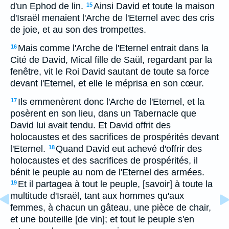
d'un Ephod de lin.
Ainsi David et toute la maison
15
d'Israël menaient l'Arche de l'Eternel avec des cris
de joie, et au son des trompettes.
Mais comme l'Arche de l'Eternel entrait dans la
16
Cité de David, Mical fille de Saül, regardant par la
fenêtre, vit le Roi David sautant de toute sa force
devant l'Eternel, et elle le méprisa en son cœur.
Ils emmenèrent donc l'Arche de l'Eternel, et la
17
posèrent en son lieu, dans un Tabernacle que
David lui avait tendu. Et David offrit des
holocaustes et des sacrifices de prospérités devant
l'Eternel.
Quand David eut achevé d'offrir des
18
holocaustes et des sacrifices de prospérités, il
bénit le peuple au nom de l'Eternel des armées.
Et il partagea à tout le peuple, [savoir] à toute la
19
multitude d'Israël, tant aux hommes qu'aux
femmes, à chacun un gâteau, une pièce de chair,
et une bouteille [de vin]; et tout le peuple s'en