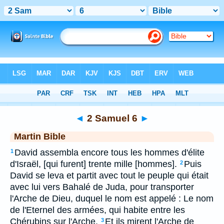
Bible
>
MAR
> 2 Samuel 6
◄
2 Samuel 6
►
Martin Bible
David assembla encore tous les hommes d'élite
1
d'Israël, [qui furent] trente mille [hommes].
Puis
2
David se leva et partit avec tout le peuple qui était
avec lui vers Bahalé de Juda, pour transporter
l'Arche de Dieu, duquel le nom est appelé : Le nom
de l'Eternel des armées, qui habite entre les
Chérubins sur l'Arche.
Et ils mirent l'Arche de
3