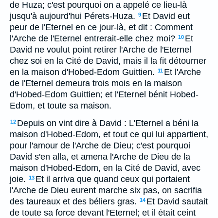
de Huza; c'est pourquoi on a appelé ce lieu-là
jusqu'à aujourd'hui Pérets-Huza.
Et David eut
9
peur de l'Eternel en ce jour-là, et dit : Comment
l'Arche de l'Eternel entrerait-elle chez moi?
Et
10
David ne voulut point retirer l'Arche de l'Eternel
chez soi en la Cité de David, mais il la fit détourner
en la maison d'Hobed-Edom Guittien.
Et l'Arche
11
de l'Eternel demeura trois mois en la maison
d'Hobed-Edom Guittien; et l'Eternel bénit Hobed-
Edom, et toute sa maison.
Depuis on vint dire à David : L'Eternel a béni la
12
maison d'Hobed-Edom, et tout ce qui lui appartient,
pour l'amour de l'Arche de Dieu; c'est pourquoi
David s'en alla, et amena l'Arche de Dieu de la
maison d'Hobed-Edom, en la Cité de David, avec
joie.
Et il arriva que quand ceux qui portaient
13
l'Arche de Dieu eurent marche six pas, on sacrifia
des taureaux et des béliers gras.
Et David sautait
14
de toute sa force devant l'Eternel; et il était ceint