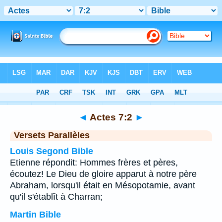
Bible
>
Actes
>
Chapitre 7
> Verset 2
◄
Actes 7:2
►
Versets Parallèles
Louis Segond Bible
Etienne répondit: Hommes frères et pères,
écoutez! Le Dieu de gloire apparut à notre père
Abraham, lorsqu'il était en Mésopotamie, avant
qu'il s'établît à Charran;
Martin Bible