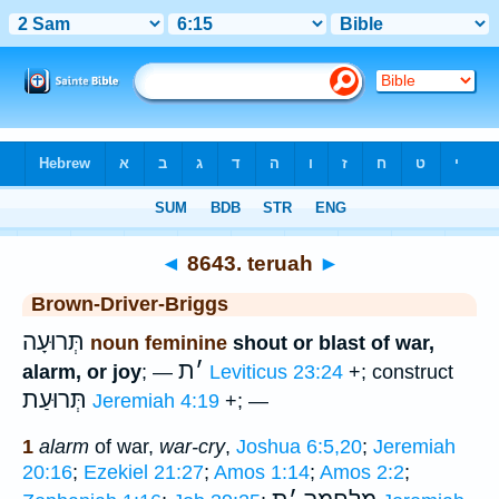
Bible
>
Strong's
>
Hebrew
> 8643
◄
8643. teruah
►
Brown-Driver-Briggs
תְּרוּעָה
noun feminine
shout or blast of war,
׳
ת
alarm, or joy
; —
Leviticus 23:24
+; construct
תְּרוּעַת
Jeremiah 4:19
+; —
1
alarm
of war,
war-cry
,
Joshua 6:5,20
;
Jeremiah
20:16
;
Ezekiel 21:27
;
Amos 1:14
;
Amos 2:2
;