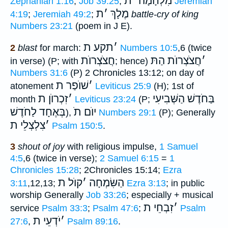
מִלְחָמָה
׳
ת
Zephaniah 1:16
;
Job 39:25
;
Jeremiah
מֶלָךְ
׳
ת
4:19
;
Jeremiah 49:2
;
battle-cry of king
Numbers 23:21
(poem in J E).
׳
תקע ת
2
blast
for march:
Numbers 10:5
,6 (twice
׳
חֲצֹצְרוֺת הַתּ
חֲצֹצְרוֺת
in verse) (P; with
; hence)
Numbers 31:6
(P) 2 Chronicles 13:12; on day of
׳
שׁוֺפַר ת
atonement
Leviticus 25:9
(H); 1st of
בַּחֹדֶשׁ הַשְּׁבִיעִי
׳
זִכְרוֺן ת
month
Leviticus 23:24
(P;
יוֺם תֹ
בְּאֶחָד לַחֹדֶשׁ
),
Numbers 29:1
(P); Generally
׳
צִלְצְלֵי ת
Psalm 150:5
.
3
shout of joy
with religious impulse,
1 Samuel
4:5
,6 (twice in verse);
2 Samuel 6:15
=
1
Chronicles 15:28
; 2Chronicles 15:14;
Ezra
הַשִּׂמְחָה
׳
קוֺל ת
3:11
,12,13;
Ezra 3:13
; in public
worship Generally
Job 33:26
; especially + musical
׳
זִבְחֵי ת
service
Psalm 33:3
;
Psalm 47:6
;
Psalm
׳
יֹדְעֵי ת
27:6
,
Psalm 89:16
.