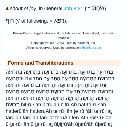
שְׂחַוֺק
4
shout of joy
, in General
Job 8:21
(""
).
רפא
רוף
(√ of following; =
).
Forms and Transliterations
בִּתְרוּעָ֑ה בִּתְרוּעָ֖ה בִּתְרוּעָ֥ה בִּתְרוּעָֽה׃ בִּתְרוּעָה֙ בתרועה
בתרועה׃ הַתְּרוּעָ֔ה הַתְּרוּעָ֖ה הַתְּרוּעָ֧ה התרועה וּבִתְרוּעָ֑ה
וּתְרוּעַ֥ת וּתְרוּעָ֑ה וּתְרוּעָ֖ה וּתְרוּעָֽה׃ ובתרועה ותרועה
ותרועה׃ ותרועת תְּרוּעַ֖ת תְּרוּעַ֣ת תְּרוּעָ֑ה תְּרוּעָ֖ה תְּרוּעָ֣ה
תְּרוּעָ֥ה תְּרוּעָה֙ תְרוּעָ֑ה תְרוּעָ֨ה תְרוּעָֽה׃ תרועה תרועה׃
תרועת biṯ·rū·‘āh biṯrū‘āh bitruAh hat·tə·rū·‘āh
hattərū‘āh hatteruAh tə·rū·‘āh ṯə·rū·‘āh tə·rū·‘aṯ
tərū‘āh ṯərū‘āh tərū‘aṯ teruAh teruAt ū·ḇiṯ·rū·‘āh
ū·ṯə·rū·‘āh ū·ṯə·rū·‘aṯ ūḇiṯrū‘āh ūṯərū‘āh ūṯərū‘aṯ