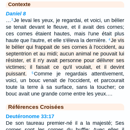
Contexte
Daniel 8
…
Je levai les yeux, je regardai, et voici, un bélier
3
se tenait devant le fleuve, et il avait des cornes;
ces cornes étaient hautes, mais l'une était plus
haute que l'autre, et elle s'éleva la dernière.
Je vis
4
le bélier qui frappait de ses cornes à l'occident, au
septentrion et au midi; aucun animal ne pouvait lui
résister, et il n'y avait personne pour délivrer ses
victimes; il faisait ce qu'il voulait, et il devint
puissant.
Comme je regardais attentivement,
5
voici, un bouc venait de l'occident, et parcourait
toute la terre à sa surface, sans la toucher; ce
bouc avait une grande corne entre les yeux.…
Références Croisées
Deutéronome 33:17
De son taureau premier-né il a la majesté; Ses
cornes sont les cornes du buffle; Avec elles il