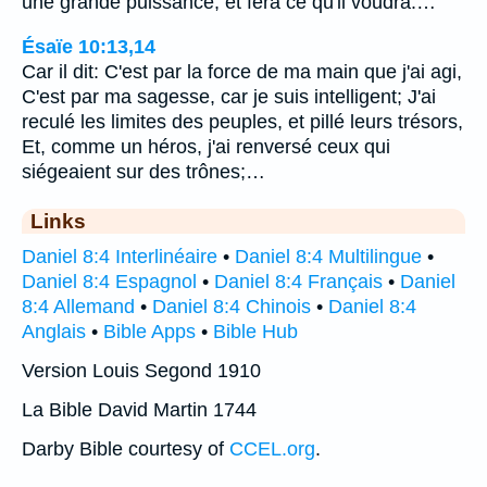
une grande puissance, et fera ce qu'il voudra.…
Ésaïe 10:13,14
Car il dit: C'est par la force de ma main que j'ai agi,
C'est par ma sagesse, car je suis intelligent; J'ai
reculé les limites des peuples, et pillé leurs trésors,
Et, comme un héros, j'ai renversé ceux qui
siégeaient sur des trônes;…
Links
Daniel 8:4 Interlinéaire
•
Daniel 8:4 Multilingue
•
Daniel 8:4 Espagnol
•
Daniel 8:4 Français
•
Daniel
8:4 Allemand
•
Daniel 8:4 Chinois
•
Daniel 8:4
Anglais
•
Bible Apps
•
Bible Hub
Version Louis Segond 1910
La Bible David Martin 1744
Darby Bible courtesy of
CCEL.org
.