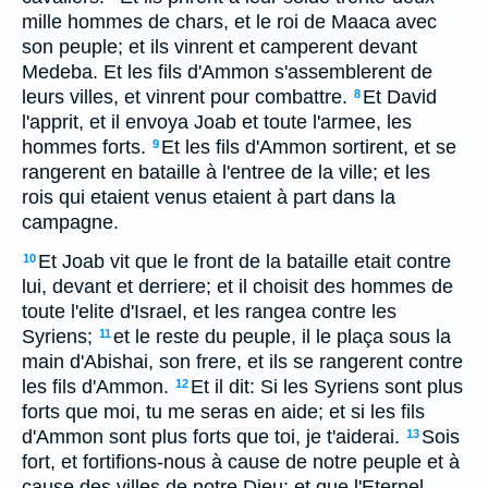
mille hommes de chars, et le roi de Maaca avec
son peuple; et ils vinrent et camperent devant
Medeba. Et les fils d'Ammon s'assemblerent de
leurs villes, et vinrent pour combattre.
Et David
8
l'apprit, et il envoya Joab et toute l'armee, les
hommes forts.
Et les fils d'Ammon sortirent, et se
9
rangerent en bataille à l'entree de la ville; et les
rois qui etaient venus etaient à part dans la
campagne.
Et Joab vit que le front de la bataille etait contre
10
lui, devant et derriere; et il choisit des hommes de
toute l'elite d'Israel, et les rangea contre les
Syriens;
et le reste du peuple, il le plaça sous la
11
main d'Abishai, son frere, et ils se rangerent contre
les fils d'Ammon.
Et il dit: Si les Syriens sont plus
12
forts que moi, tu me seras en aide; et si les fils
d'Ammon sont plus forts que toi, je t'aiderai.
Sois
13
fort, et fortifions-nous à cause de notre peuple et à
cause des villes de notre Dieu; et que l'Eternel