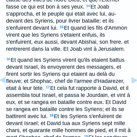
fasse ce qui est bon à ses yeux.
Et Joab
14
s'approcha, et le peuple qui etait avec lui, au-
devant des Syriens, pour livrer bataille; et ils
s'enfuirent devant lui.
Et quand les fils d'Ammon
15
virent que les Syriens s'etaient enfuis, ils
s'enfuirent, eux aussi, devant Abishai, son frere, et
rentrerent dans la ville. Et Joab vint à Jerusalem.
Et quand les Syriens virent qu'ils etaient battus
16
devant Israel, ils envoyerent des messagers, et
firent sortir les Syriens qui etaient au delà du
fleuve; et Shophac, chef de l'armee d'Hadarezer,
etait à leur tete.
Et cela fut rapporte à David, et il
17
assembla tout Israel, et passa le Jourdain, et vint à
eux, et se rangea en bataille contre eux. Et David
se rangea en bataille contre les Syriens; et ils se
battirent avec lui.
Et les Syriens s'enfuirent de
18
devant Israel; et David tua aux Syriens sept mille
chars, et quarante mille hommes de pied, et il mit à
19