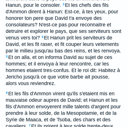
Hanun, pour le consoler.
Et les chefs des fils
3
d'Ammon dirent à Hanun: Est-ce, à tes yeux, pour
honorer ton pere que David t'a envoye des
consolateurs? N'est-ce pas pour reconnaitre et
detruire et explorer le pays, que ses serviteurs sont
venus vers toi?
Et Hanun prit les serviteurs de
4
David, et les fit raser, et fit couper leurs vetements
par le milieu jusqu'au bas des reins, et les renvoya.
Et on alla, et on informa David au sujet de ces
5
hommes; et il envoya à leur rencontre, car les
hommes etaient tres-confus. Et le roi dit: Habitez à
Jericho jusqu'à ce que votre barbe ait pousse,
alors vous reviendrez.
Et les fils d'Ammon virent qu'ils s'etaient mis en
6
mauvaise odeur aupres de David; et Hanun et les
fils d'Ammon envoyerent mille talents d'argent pour
prendre à leur solde, de la Mesopotamie, et de la
Syrie de Maaca, et de Tsoba, des chars et des
cavaliers.
Et ils prirent à leur solde trente-deux
7