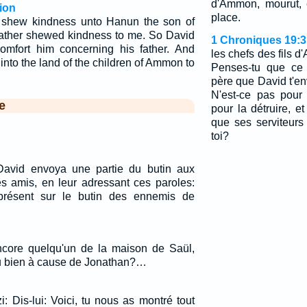
d'Ammon, mourut, 
ion
place.
l shew kindness unto Hanun the son of
ather shewed kindness to me. So David
1 Chroniques 19:3
omfort him concerning his father. And
les chefs des fils 
nto the land of the children of Ammon to
Penses-tu que ce 
père que David t'e
N'est-ce pas pour 
e
pour la détruire, e
que ses serviteur
toi?
 David envoya une partie du butin aux
s amis, en leur adressant ces paroles:
présent sur le butin des ennemis de
 encore quelqu'un de la maison de Saül,
du bien à cause de Jonathan?…
: Dis-lui: Voici, tu nous as montré tout