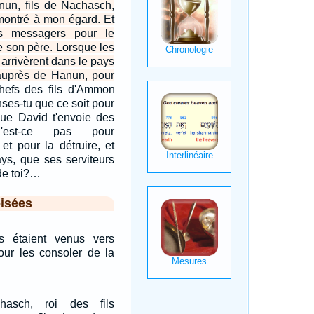
nun, fils de Nachasch,
montré à mon égard. Et
s messagers pour le
e son père. Lorsque les
 arrivèrent dans le pays
auprès de Hanun, pour
chefs des fils d'Ammon
ses-tu que ce soit pour
que David t'envoie des
N'est-ce pas pour
 et pour la détruire, et
ays, que ses serviteurs
de toi?…
isées
s étaient venus vers
our les consoler de la
hasch, roi des fils