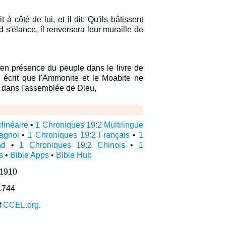
t à côté de lui, et il dit: Qu'ils bâtissent
 s'élance, il renversera leur muraille de
 en présence du peuple dans le livre de
a écrit que l'Ammonite et le Moabite ne
r dans l'assemblée de Dieu,
linéaire
•
1 Chroniques 19:2 Multilingue
agnol
•
1 Chroniques 19:2 Français
•
1
nd
•
1 Chroniques 19:2 Chinois
•
1
s
•
Bible Apps
•
Bible Hub
 1910
1744
f
CCEL.org
.