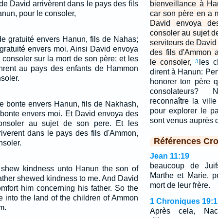
de David arrivèrent dans le pays des fils
bienveillance à Ha
un, pour le consoler,
car son père en a 
David envoya de
consoler au sujet d
 de gratuité envers Hanun, fils de Nahas;
serviteurs de David
gratuité envers moi. Ainsi David envoya
des fils d'Ammon 
consoler sur la mort de son père; et les
le consoler,
les 
3
vinrent au pays des enfants de Hammon
dirent à Hanun: Pen
soler.
honorer ton père 
consolateurs? 
reconnaître la ville
 de bonte envers Hanun, fils de Nakhash,
pour explorer le p
 bonte envers moi. Et David envoya des
sont venus auprès 
nsoler au sujet de son pere. Et les
riverent dans le pays des fils d'Ammon,
Références Cro
nsoler.
Jean 11:19
beaucoup de Juif
l shew kindness unto Hanun the son of
Marthe et Marie, p
ather shewed kindness to me. And David
mort de leur frère.
mfort him concerning his father. So the
 into the land of the children of Ammon
1 Chroniques 19:1
m.
Après cela, Nac