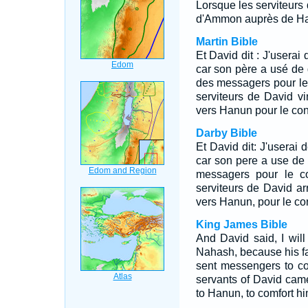
Lorsque les serviteurs 
d'Ammon auprès de Han
Martin Bible
Et David dit : J'userai
car son père a usé de 
des messagers pour le 
serviteurs de David 
vers Hanun pour le con
Darby Bible
Et David dit: J'userai
car son pere a use de
messagers pour le co
serviteurs de David ar
vers Hanun, pour le co
King James Bible
And David said, I wil
Nahash, because his f
sent messengers to co
servants of David came
to Hanun, to comfort hi