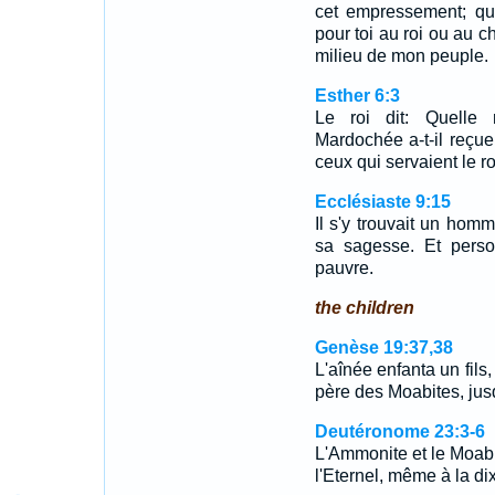
cet empressement; que
pour toi au roi ou au c
milieu de mon peuple.
Esther 6:3
Le roi dit: Quelle 
Mardochée a-t-il reçue 
ceux qui servaient le ro
Ecclésiaste 9:15
Il s'y trouvait un homm
sa sagesse. Et pers
pauvre.
the children
Genèse 19:37,38
L'aînée enfanta un fils
père des Moabites, jus
Deutéronome 23:3-6
L'Ammonite et le Moabi
l'Eternel, même à la di