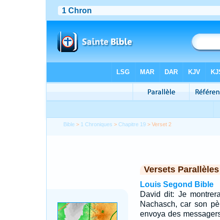
Bible
>
1 Chroniques
>
Chapitre 19
> Verset 2
Versets Parallèles
Louis Segond Bible
David dit: Je montrer
Nachasch, car son pè
envoya des messagers 