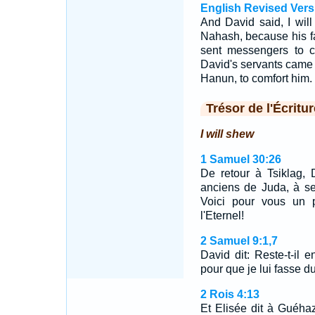
English Revised Vers
And David said, I wil
Nahash, because his f
sent messengers to c
David's servants came i
Hanun, to comfort him.
Trésor de l'Écritur
I will shew
1 Samuel 30:26
De retour à Tsiklag,
anciens de Juda, à se
Voici pour vous un 
l'Eternel!
2 Samuel 9:1,7
David dit: Reste-t-il
pour que je lui fasse 
2 Rois 4:13
Et Elisée dit à Guéhazi