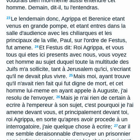
voudrais bien moi-meme aussi entendre cet
homme. Demain, dit-il, tu l'entendras.
Le lendemain donc, Agrippa et Berenice etant
23
venus en grande pompe, et etant entres dans la
salle d'audience avec les chiliarques et les
principaux de la ville, Paul, sur l'ordre de Festus,
fut amene.
Et Festus dit: Roi Agrippa, et vous
24
tous qui etes ici presents avec nous, vous voyez
cet homme au sujet duquel toute la multitude des
Juifs m'a sollicite, tant à Jerusalem qu'ici, s'ecriant
qu'il ne devait plus vivre.
Mais moi, ayant trouve
25
qu'il n'avait rien fait qui fut digne de mort, et cet
homme lui-meme en ayant appele à Auguste, j'ai
resolu de l'envoyer.
Mais je n'ai rien de certain à
26
ecrire à l'empereur à son sujet, c'est pourquoi je l'ai
amene devant vous, et principalement devant toi,
roi Agrippa, en sorte qu'apres avoir procede à un
interrogatoire, j'aie quelque chose à ecrire;
car il
27
me semble deraisonnable d'envoyer un prisonnier