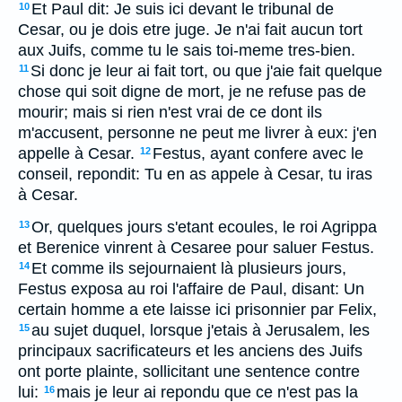
Et Paul dit: Je suis ici devant le tribunal de
10
Cesar, ou je dois etre juge. Je n'ai fait aucun tort
aux Juifs, comme tu le sais toi-meme tres-bien.
Si donc je leur ai fait tort, ou que j'aie fait quelque
11
chose qui soit digne de mort, je ne refuse pas de
mourir; mais si rien n'est vrai de ce dont ils
m'accusent, personne ne peut me livrer à eux: j'en
appelle à Cesar.
Festus, ayant confere avec le
12
conseil, repondit: Tu en as appele à Cesar, tu iras
à Cesar.
Or, quelques jours s'etant ecoules, le roi Agrippa
13
et Berenice vinrent à Cesaree pour saluer Festus.
Et comme ils sejournaient là plusieurs jours,
14
Festus exposa au roi l'affaire de Paul, disant: Un
certain homme a ete laisse ici prisonnier par Felix,
au sujet duquel, lorsque j'etais à Jerusalem, les
15
principaux sacrificateurs et les anciens des Juifs
ont porte plainte, sollicitant une sentence contre
lui:
mais je leur ai repondu que ce n'est pas la
16