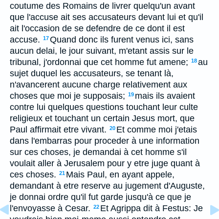
coutume des Romains de livrer quelqu'un avant
que l'accuse ait ses accusateurs devant lui et qu'il
ait l'occasion de se defendre de ce dont il est
accuse.
Quand donc ils furent venus ici, sans
17
aucun delai, le jour suivant, m'etant assis sur le
tribunal, j'ordonnai que cet homme fut amene;
au
18
sujet duquel les accusateurs, se tenant là,
n'avancerent aucune charge relativement aux
choses que moi je supposais;
mais ils avaient
19
contre lui quelques questions touchant leur culte
religieux et touchant un certain Jesus mort, que
Paul affirmait etre vivant.
Et comme moi j'etais
20
dans l'embarras pour proceder à une information
sur ces choses, je demandai à cet homme s'il
voulait aller à Jerusalem pour y etre juge quant à
ces choses.
Mais Paul, en ayant appele,
21
demandant à etre reserve au jugement d'Auguste,
je donnai ordre qu'il fut garde jusqu'à ce que je
l'envoyasse à Cesar.
Et Agrippa dit à Festus: Je
22