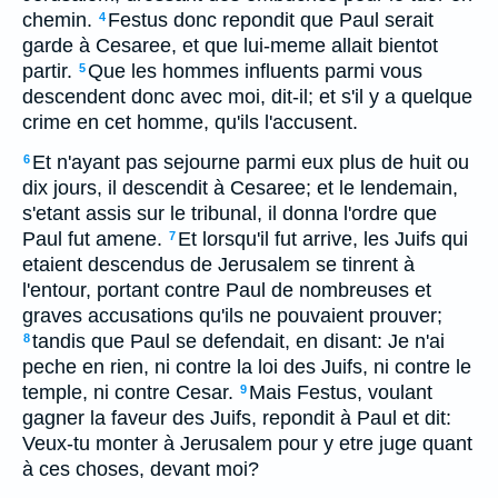
chemin.
Festus donc repondit que Paul serait
4
garde à Cesaree, et que lui-meme allait bientot
partir.
Que les hommes influents parmi vous
5
descendent donc avec moi, dit-il; et s'il y a quelque
crime en cet homme, qu'ils l'accusent.
Et n'ayant pas sejourne parmi eux plus de huit ou
6
dix jours, il descendit à Cesaree; et le lendemain,
s'etant assis sur le tribunal, il donna l'ordre que
Paul fut amene.
Et lorsqu'il fut arrive, les Juifs qui
7
etaient descendus de Jerusalem se tinrent à
l'entour, portant contre Paul de nombreuses et
graves accusations qu'ils ne pouvaient prouver;
tandis que Paul se defendait, en disant: Je n'ai
8
peche en rien, ni contre la loi des Juifs, ni contre le
temple, ni contre Cesar.
Mais Festus, voulant
9
gagner la faveur des Juifs, repondit à Paul et dit:
Veux-tu monter à Jerusalem pour y etre juge quant
à ces choses, devant moi?