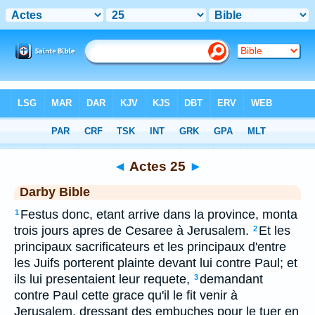
Bible
>
DAR
> Actes 25
◄
Actes 25
►
Darby Bible
Festus donc, etant arrive dans la province, monta
1
trois jours apres de Cesaree à Jerusalem.
Et les
2
principaux sacrificateurs et les principaux d'entre
les Juifs porterent plainte devant lui contre Paul; et
ils lui presentaient leur requete,
demandant
3
contre Paul cette grace qu'il le fit venir à
Jerusalem, dressant des embuches pour le tuer en