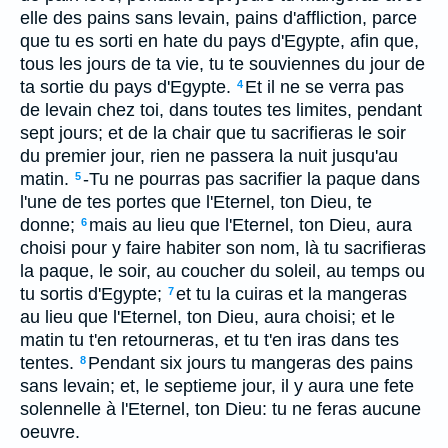
elle des pains sans levain, pains d'affliction, parce
que tu es sorti en hate du pays d'Egypte, afin que,
tous les jours de ta vie, tu te souviennes du jour de
ta sortie du pays d'Egypte.
Et il ne se verra pas
4
de levain chez toi, dans toutes tes limites, pendant
sept jours; et de la chair que tu sacrifieras le soir
du premier jour, rien ne passera la nuit jusqu'au
matin.
-Tu ne pourras pas sacrifier la paque dans
5
l'une de tes portes que l'Eternel, ton Dieu, te
donne;
mais au lieu que l'Eternel, ton Dieu, aura
6
choisi pour y faire habiter son nom, là tu sacrifieras
la paque, le soir, au coucher du soleil, au temps ou
tu sortis d'Egypte;
et tu la cuiras et la mangeras
7
au lieu que l'Eternel, ton Dieu, aura choisi; et le
matin tu t'en retourneras, et tu t'en iras dans tes
tentes.
Pendant six jours tu mangeras des pains
8
sans levain; et, le septieme jour, il y aura une fete
solennelle à l'Eternel, ton Dieu: tu ne feras aucune
oeuvre.