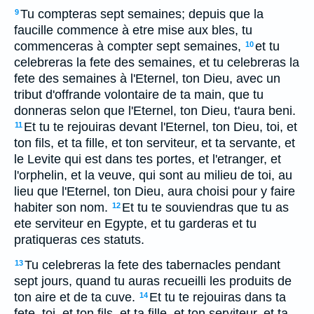
Tu compteras sept semaines; depuis que la
9
faucille commence à etre mise aux bles, tu
commenceras à compter sept semaines,
et tu
10
celebreras la fete des semaines, et tu celebreras la
fete des semaines à l'Eternel, ton Dieu, avec un
tribut d'offrande volontaire de ta main, que tu
donneras selon que l'Eternel, ton Dieu, t'aura beni.
Et tu te rejouiras devant l'Eternel, ton Dieu, toi, et
11
ton fils, et ta fille, et ton serviteur, et ta servante, et
le Levite qui est dans tes portes, et l'etranger, et
l'orphelin, et la veuve, qui sont au milieu de toi, au
lieu que l'Eternel, ton Dieu, aura choisi pour y faire
habiter son nom.
Et tu te souviendras que tu as
12
ete serviteur en Egypte, et tu garderas et tu
pratiqueras ces statuts.
Tu celebreras la fete des tabernacles pendant
13
sept jours, quand tu auras recueilli les produits de
ton aire et de ta cuve.
Et tu te rejouiras dans ta
14
fete, toi, et ton fils, et ta fille, et ton serviteur, et ta