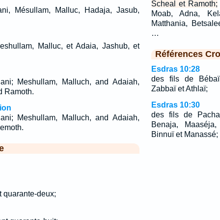
Scheal et Ramoth;
ni, Mésullam, Malluc, Hadaja, Jasub,
Moab, Adna, Kela
Matthania, Betsale
…
Meshullam, Malluc, et Adaia, Jashub, et
Références Cro
Esdras 10:28
des fils de Bébaï
ani; Meshullam, Malluch, and Adaiah,
Zabbaï et Athlaï;
d Ramoth.
Esdras 10:30
ion
des fils de Pacha
ani; Meshullam, Malluch, and Adaiah,
Benaja, Maaséja, 
remoth.
Binnuï et Manassé;
e
nt quarante-deux;