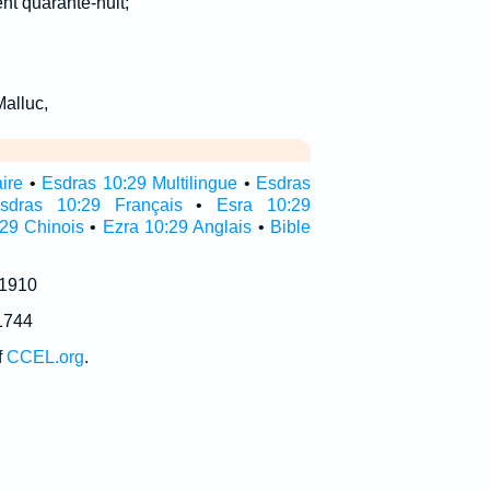
ent quarante-huit;
alluc,
aire
•
Esdras 10:29 Multilingue
•
Esdras
sdras 10:29 Français
•
Esra 10:29
29 Chinois
•
Ezra 10:29 Anglais
•
Bible
 1910
1744
f
CCEL.org
.