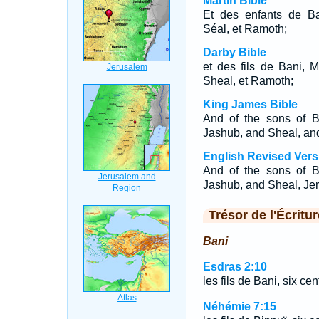
Martin Bible
Et des enfants de Ba
Séal, et Ramoth;
Darby Bible
et des fils de Bani, 
Sheal, et Ramoth;
King James Bible
And of the sons of B
Jashub, and Sheal, an
English Revised Vers
And of the sons of B
Jashub, and Sheal, Je
Trésor de l'Écritur
Bani
Esdras 2:10
les fils de Bani, six ce
Néhémie 7:15