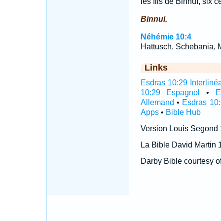
les fils de Binnuï, six c
Binnui.
Néhémie 10:4
Hattusch, Schebania, M
Links
Esdras 10:29 Interliné
10:29 Espagnol
•
E
Allemand
•
Esdras 10:
Apps
•
Bible Hub
Version Louis Segond
La Bible David Martin 
Darby Bible courtesy o