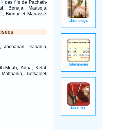
des fils de Pachath-
30
l, Benaja, Maaséja,
el, Binnuï et Manassé;
isées
, Jochanan, Hanania,
th-Moab, Adna, Kelal,
Matthania, Betsaleel,