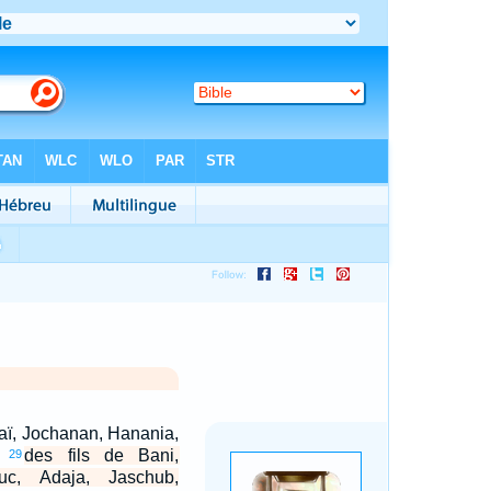
baï, Jochanan, Hanania,
;
des fils de Bani,
29
uc, Adaja, Jaschub,