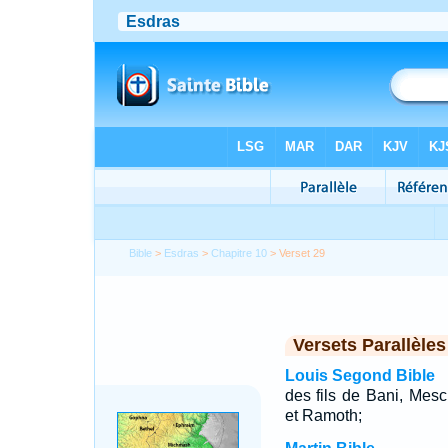
Bible
>
Esdras
>
Chapitre 10
> Verset 29
Versets Parallèles
Louis Segond Bible
des fils de Bani, Mes
et Ramoth;