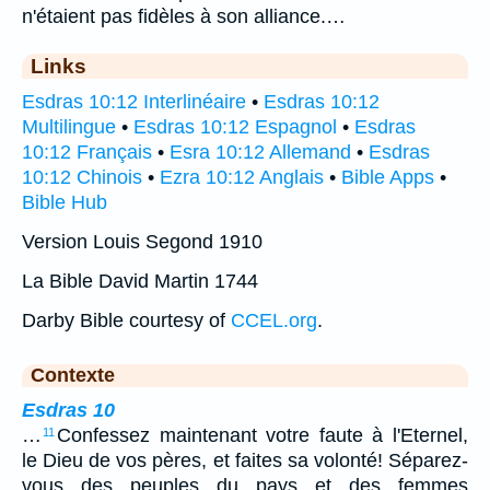
n'étaient pas fidèles à son alliance.…
Links
Esdras 10:12 Interlinéaire
•
Esdras 10:12
Multilingue
•
Esdras 10:12 Espagnol
•
Esdras
10:12 Français
•
Esra 10:12 Allemand
•
Esdras
10:12 Chinois
•
Ezra 10:12 Anglais
•
Bible Apps
•
Bible Hub
Version Louis Segond 1910
La Bible David Martin 1744
Darby Bible courtesy of
CCEL.org
.
Contexte
Esdras 10
…
Confessez maintenant votre faute à l'Eternel,
11
le Dieu de vos pères, et faites sa volonté! Séparez-
vous des peuples du pays et des femmes