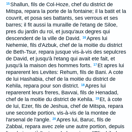
Shallun, fils de Col-Hoze, chef du district de
15
Mitspa, repara la porte de la fontaine; il la batit et la
couvrit, et posa ses battants, ses verrous et ses
barres; il fit aussi la muraille de l'etang de Siloe,
pres du jardin du roi, et jusqu'aux degres qui
descendent de la ville de David.
Apres lui
16
Nehemie, fils d'Azbuk, chef de la moitie du district
de Beth-Tsur, repara jusque vis-à-vis des sepulcres
de David, et jusqu'à l'etang qui avait ete fait, et
jusqu'à la maison des hommes forts.
Et apres lui
17
reparerent les Levites: Rehum, fils de Bani. A cote
de lui Hashabia, chef de la moitie du district de
Kehila, repara pour son district.
Apres lui
18
reparerent leurs freres, Bavvai, fils de Henadad,
chef de la moitie du district de Kehila.
Et, à cote
19
de lui, Ezer, fils de Jeshua, chef de Mitspa, repara
une seconde portion, vis-à-vis de la montee de
l'arsenal de l'angle.
Apres lui, Baruc, fils de
20
Zabbai, repara avec zele une autre portion, depuis