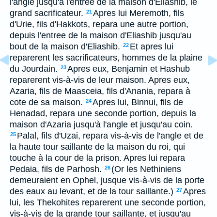
l'angle jusqu'à l'entree de la maison d'Eliashib, le
grand sacrificateur.
Apres lui Meremoth, fils
21
d'Urie, fils d'Hakkots, repara une autre portion,
depuis l'entree de la maison d'Eliashib jusqu'au
bout de la maison d'Eliashib.
Et apres lui
22
reparerent les sacrificateurs, hommes de la plaine
du Jourdain.
Apres eux, Benjamin et Hashub
23
reparerent vis-à-vis de leur maison. Apres eux,
Azaria, fils de Maasceia, fils d'Anania, repara à
cote de sa maison.
Apres lui, Binnui, fils de
24
Henadad, repara une seconde portion, depuis la
maison d'Azaria jusqu'à l'angle et jusqu'au coin.
Palal, fils d'Uzai, repara vis-à-vis de l'angle et de
25
la haute tour saillante de la maison du roi, qui
touche à la cour de la prison. Apres lui repara
Pedaia, fils de Parhosh.
(Or les Nethiniens
26
demeuraient en Ophel, jusque vis-à-vis de la porte
des eaux au levant, et de la tour saillante.)
Apres
27
lui, les Thekohites reparerent une seconde portion,
vis-à-vis de la grande tour saillante, et jusqu'au