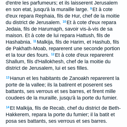
d'entre les parfumeurs; et ils laisserent Jerusalem
en son etat, jusqu'à la muraille large.
Et à cote
9
d'eux repara Rephaia, fils de Hur, chef de la moitie
du district de Jerusalem.
Et à cote d'eux repara
10
Jedaia, fils de Harumaph, savoir vis-à-vis de sa
maison. Et à cote de lui repara Hattush, fils de
Hashabnia.
Malkija, fils de Harim, et Hashub, fils
11
de Pakhath-Moab, reparerent une seconde portion
et la tour des fours.
Et à cote d'eux reparerent
12
Shallum, fils d'Hallokhesh, chef de la moitie du
district de Jerusalem, lui et ses filles.
Hanun et les habitants de Zanoakh reparerent la
13
porte de la vallee; ils la batirent et poserent ses
battants, ses verrous et ses barres, et firent mille
coudees de la muraille, jusqu'à la porte du fumier.
Et Malkija, fils de Recab, chef du district de Beth-
14
Hakkerem, repara la porte du fumier; il la batit et
posa ses battants, ses verrous et ses barres.