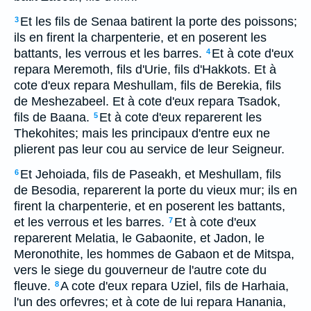
Et les fils de Senaa batirent la porte des poissons;
3
ils en firent la charpenterie, et en poserent les
battants, les verrous et les barres.
Et à cote d'eux
4
repara Meremoth, fils d'Urie, fils d'Hakkots. Et à
cote d'eux repara Meshullam, fils de Berekia, fils
de Meshezabeel. Et à cote d'eux repara Tsadok,
fils de Baana.
Et à cote d'eux reparerent les
5
Thekohites; mais les principaux d'entre eux ne
plierent pas leur cou au service de leur Seigneur.
Et Jehoiada, fils de Paseakh, et Meshullam, fils
6
de Besodia, reparerent la porte du vieux mur; ils en
firent la charpenterie, et en poserent les battants,
et les verrous et les barres.
Et à cote d'eux
7
reparerent Melatia, le Gabaonite, et Jadon, le
Meronothite, les hommes de Gabaon et de Mitspa,
vers le siege du gouverneur de l'autre cote du
fleuve.
A cote d'eux repara Uziel, fils de Harhaia,
8
l'un des orfevres; et à cote de lui repara Hanania,