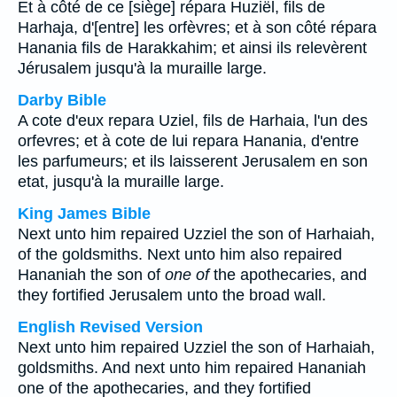
Et à côté de ce [siège] répara Huziël, fils de
Harhaja, d'[entre] les orfèvres; et à son côté répara
Hanania fils de Harakkahim; et ainsi ils relevèrent
Jérusalem jusqu'à la muraille large.
Darby Bible
A cote d'eux repara Uziel, fils de Harhaia, l'un des
orfevres; et à cote de lui repara Hanania, d'entre
les parfumeurs; et ils laisserent Jerusalem en son
etat, jusqu'à la muraille large.
King James Bible
Next unto him repaired Uzziel the son of Harhaiah,
of the goldsmiths. Next unto him also repaired
Hananiah the son of
one of
the apothecaries, and
they fortified Jerusalem unto the broad wall.
English Revised Version
Next unto him repaired Uzziel the son of Harhaiah,
goldsmiths. And next unto him repaired Hananiah
one of the apothecaries, and they fortified