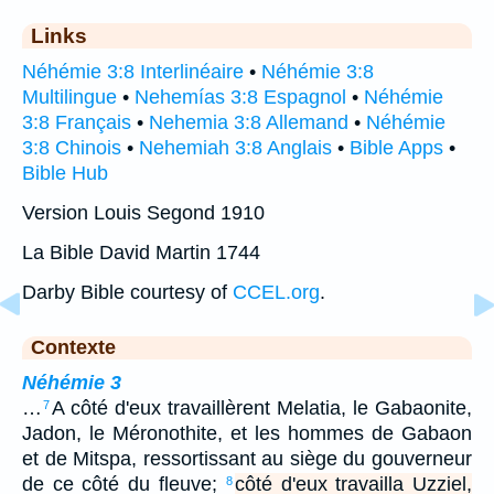
Links
Néhémie 3:8 Interlinéaire
•
Néhémie 3:8
Multilingue
•
Nehemías 3:8 Espagnol
•
Néhémie
3:8 Français
•
Nehemia 3:8 Allemand
•
Néhémie
3:8 Chinois
•
Nehemiah 3:8 Anglais
•
Bible Apps
•
Bible Hub
Version Louis Segond 1910
La Bible David Martin 1744
Darby Bible courtesy of
CCEL.org
.
Contexte
Néhémie 3
…
A côté d'eux travaillèrent Melatia, le Gabaonite,
7
Jadon, le Méronothite, et les hommes de Gabaon
et de Mitspa, ressortissant au siège du gouverneur
de ce côté du fleuve;
côté d'eux travailla Uzziel,
8